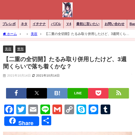
ブレレボ
ネタ
イチナナ
パズル
Ｖ4
最初に言いたい
お問い合わせ
Ba
ホーム
美容
【二重の全切開】たるみ取り併用したけど、3週間くらい
で落ち着くかな？
美容
整形
【二重の全切開】たるみ取り併用したけど、3週
間くらいで落ち着くかな？
2021年10月14日
2021年10月14日
LINE
Facebook
Twitter
Email
Line
Gmail
Copy
Skype
Messen
Tumb
Link
共
Share
有