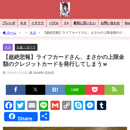
ブレレボ
ネタ
イチナナ
パズル
Ｖ4
最初に言いたい
お問い合わせ
Ba
ホーム
ネタ
【超絶悲報】ライフカードさん、まさかの上限金額のクレ
ジットカードを発行してしまうｗ
ネタ
お金・カード
【超絶悲報】ライフカードさん、まさかの上限金
額のクレジットカードを発行してしまうｗ
2024年1月24日
2024年1月24日
LINE
Facebook
Twitter
Email
Line
Gmail
Copy
Skype
Messen
Tumb
Link
共
Share
有