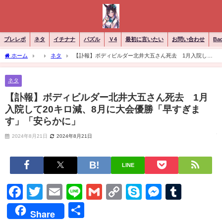
ブレレボ
ネタ
イチナナ
パズル
Ｖ4
最初に言いたい
お問い合わせ
Ba
ホーム
ネタ
【訃報】ボディビルダー北井大五さん死去 1月入院して
20キロ減、8月に大会優勝「早すぎます」「安らかに」
ネタ
【訃報】ボディビルダー北井大五さん死去 1月
入院して20キロ減、8月に大会優勝「早すぎま
す」「安らかに」
2024年8月21日
2024年8月21日
LINE
Facebook
Twitter
Email
Line
Gmail
Copy
Skype
Messen
Tumb
Link
共
Share