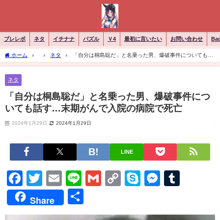
ブレレボ
ネタ
イチナナ
パズル
Ｖ4
最初に言いたい
お問い合わせ
Ba
ホーム
ネタ
「自分は桐島聡だ」と名乗った男、爆破事件についても話
す…末期がんで入院の病院で死亡
ネタ
「自分は桐島聡だ」と名乗った男、爆破事件につ
いても話す…末期がんで入院の病院で死亡
2024年1月29日
2024年1月29日
LINE
Facebook
Twitter
Email
Line
Gmail
Copy
Skype
Messen
Tumb
Link
共
Share
有