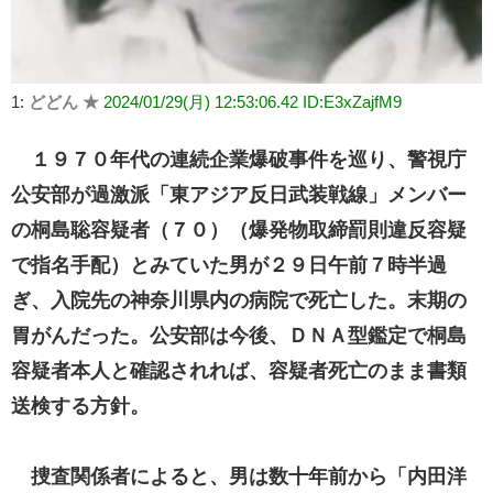
1:
どどん ★
2024/01/29(月) 12:53:06.42 ID:E3xZajfM9
１９７０年代の連続企業爆破事件を巡り、警視庁
公安部が過激派「東アジア反日武装戦線」メンバー
の桐島聡容疑者（７０）（爆発物取締罰則違反容疑
で指名手配）とみていた男が２９日午前７時半過
ぎ、入院先の神奈川県内の病院で死亡した。末期の
胃がんだった。公安部は今後、ＤＮＡ型鑑定で桐島
容疑者本人と確認されれば、容疑者死亡のまま書類
送検する方針。
捜査関係者によると、男は数十年前から「内田洋