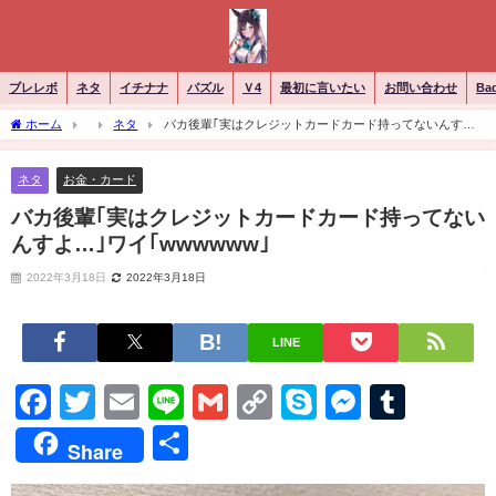
ブレレボ
ネタ
イチナナ
パズル
Ｖ4
最初に言いたい
お問い合わせ
Ba
ホーム
ネタ
バカ後輩｢実はクレジットカードカード持ってないんす
よ…｣ワイ｢wwwwww｣
ネタ
お金・カード
バカ後輩｢実はクレジットカードカード持ってない
んすよ…｣ワイ｢wwwwww｣
2022年3月18日
2022年3月18日
LINE
Facebook
Twitter
Email
Line
Gmail
Copy
Skype
Messen
Tumb
Link
共
Share
有