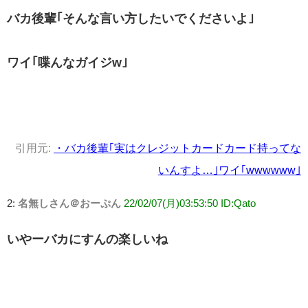
バカ後輩｢そんな言い方したいでくださいよ｣
ワイ｢喋んなガイジw｣
引用元:
・バカ後輩｢実はクレジットカードカード持ってな
いんすよ…｣ワイ｢wwwwww｣
2:
名無しさん＠おーぷん
22/02/07(月)03:53:50 ID:Qato
いやーバカにすんの楽しいね