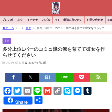
ブレレボ
ネタ
イチナナ
パズル
Ｖ4
最初に言いたい
お問い合わせ
Ba
ホーム
ネタ
多分上位1パーのコミュ障の俺を育てて彼女を作らせてく
ださい
ネタ
多分上位1パーのコミュ障の俺を育てて彼女を作
らせてください
2022年5月22日
2022年5月22日
LINE
Facebook
Twitter
Email
Line
Gmail
Copy
Skype
Messen
Tumb
Link
共
Share
有