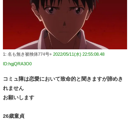
1:
名も無き被検体774号+
2022/05/11(水) 22:55:08.48
ID:hgjQRA3O0
コミュ障は恋愛において致命的と聞きますが諦めき
れません
お願いします
26歳童貞