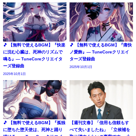
🎵 【無料で使えるBGM】『快楽
🎵 【無料で使えるBGM】『痛快
に沈む心臓は、死神のリズムで
ノ愛飾』― TuneCoreクリエイ
鳴る』― TuneCoreクリエイタ
ターズ登録曲
ーズ登録曲
2025年10月1日
2025年10月1日
🎵 【無料で使えるBGM】『孤独
【週刊文春】「信用も信頼もす
に堕ちた堕天使は、死神と踊り
べて失いましたね」 「立候補を