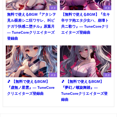
ネタ
ネタ
無料で使えるBGM『アタシヲ
【無料で使えるBGM】『生キ
見ル眼差シニ狂ワサレ、叫ビ
辛サヲ抱エタ少女ハ、崩壊ト
ナガラ快感ニ堕チル』原葉月
共ニ歌ウ』― TuneCoreクリ
― TuneCoreクリエイターズ
エイターズ登録曲
登録曲
ネタ
ネタ
🎵 【無料で使えるBGM】
🎵 【無料で使えるBGM】
『虚無ノ星雲』― TuneCore
『夢幻ノ螺旋舞踏』―
クリエイターズ登録曲
TuneCoreクリエイターズ登
録曲