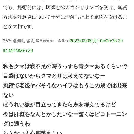
でも、施術前には、医師とのカウンセリングを受け、施術
方法や注意点について十分に理解した上で施術を受けるこ
とが大切です。
263:
名無しさん＠Before→After
2023/02/06(月) 09:00:38.29
ID:MPNMb+Z8
私もクマは寝不足の時うっすら青クマあるくらいで
目袋はないからクマとりは考えてないなー
拘縮で老後ヤバそうなハイフはもうこの歳では出来
ない
ほうれい線が目立ってきたら糸を考えてるけど
今は肝斑をなんとかしたいなー暫くはピコトーニン
グに通うわ
シミない人心底羨ましい