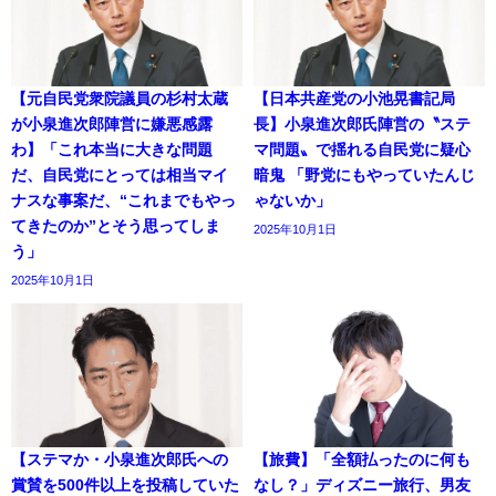
【元自民党衆院議員の杉村太蔵
【日本共産党の小池晃書記局
が小泉進次郎陣営に嫌悪感露
長】小泉進次郎氏陣営の〝ステ
わ】「これ本当に大きな問題
マ問題〟で揺れる自民党に疑心
だ、自民党にとっては相当マイ
暗鬼 「野党にもやっていたんじ
ナスな事案だ、“これまでもやっ
ゃないか」
てきたのか”とそう思ってしま
2025年10月1日
う」
2025年10月1日
【ステマか・小泉進次郎氏への
【旅費】「全額払ったのに何も
賞賛を500件以上を投稿していた
なし？」ディズニー旅行、男友