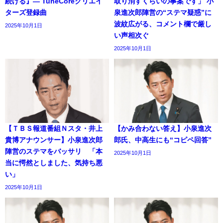
続ける』― TuneCoreクリエイ
取り消すくらいの事案です」 小
ターズ登録曲
泉進次郎陣営の“ステマ疑惑”に
波紋広がる、コメント欄で厳し
2025年10月1日
い声相次ぐ
2025年10月1日
【ＴＢＳ報道番組Ｎスタ・井上
【かみ合わない答え】小泉進次
貴博アナウンサー】小泉進次郎
郎氏、中高生にも“コピペ回答”
陣営のステマをバッサリ 「本
2025年10月1日
当に愕然としました、気持ち悪
い」
2025年10月1日