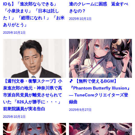
IDも】「進次郎ならできる」
達のクレームに困惑 返金すべ
「小泉決まり」 「日本は託し
きなの？
た！」 「総理になれ！」 「お米
2025年10月1日
ありがとう」
2025年10月1日
【週刊文春・衝撃スクープ】小
🎵 【無料で使えるBGM】
泉進次郎の地元・神奈川県で高
『Phantom Butterfly Illusion』
市派自民党員が離党させられて
― TuneCoreクリエイターズ登
いた 「826人が勝手に・・・」
録曲
前衆院議員が実名告白
2025年9月27日
2025年10月1日