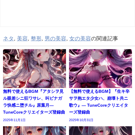
ネタ
,
美容
,
整形
,
男の美容
,
女の美容
の関連記事
無料で使えるBGM『アタシヲ見
【無料で使えるBGM】『生キ辛
ル眼差シニ狂ワサレ、叫ビナガ
サヲ抱エタ少女ハ、崩壊ト共ニ
ラ快感ニ堕チル』原葉月―
歌ウ』― TuneCoreクリエイタ
TuneCoreクリエイターズ登録曲
ーズ登録曲
2025年11月1日
2025年10月31日