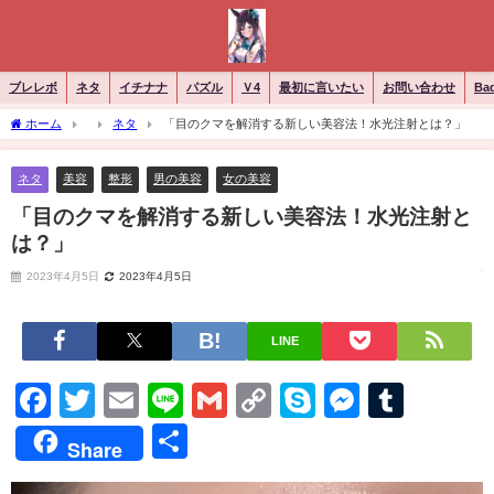
ブレレボ
ネタ
イチナナ
パズル
Ｖ4
最初に言いたい
お問い合わせ
Ba
ホーム
ネタ
「目のクマを解消する新しい美容法！水光注射とは？」
ネタ
美容
整形
男の美容
女の美容
「目のクマを解消する新しい美容法！水光注射と
は？」
2023年4月5日
2023年4月5日
LINE
Facebook
Twitter
Email
Line
Gmail
Copy
Skype
Messen
Tumb
Link
共
Share
有