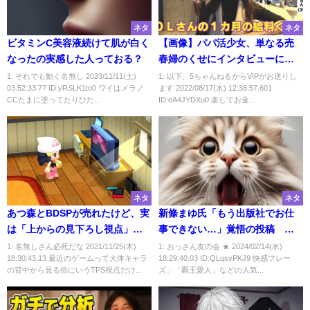
ネタ
ネタ
ビタミンC美容液続けて肌が白く
【画像】パパ活少女、単なる売
なったの実感した人っておる？
春婦のくせにインタビューにて
ドヤ顔ｗ
1: それでも動く名無し 2023/11/11(土)
1: 以下、5ちゃんねるからVIPがお送りし
03:52:33.77 ID:yRSLK1to0 ワイはメラノ
ます 2022/08/17(水) 12:38:57.601
CCたまに塗ってたりひた...
ID:eA4JYDXu0 楽してお金...
ネタ
ネタ
あつ森とBDSPが売れたけど、実
新條まゆ氏「もう出版社でお仕
は「上からの見下ろし視点」こ
事できない…」覚悟の投稿 出
そ客が求めてるものなんじゃな
版界の闇「小学館が圧力」「中
1: 名無しさん必死だな 2021/11/25(木)
1: おっさん友の会 ★ 2024/02/14(水)
18:30:43.13 最近のゲームって大体キャラ
18:29:40.03 ID:QLqsvPKJ9 快感フレー
いか？
間搾取企業」
の背中から見る俗にいうTPS視点だけ...
ズ」「覇王愛人」などの人気...