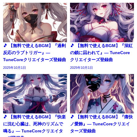
🎵 【無料で使えるBGM】『過剰
🎵 【無料で使えるBGM】『深紅
反応のラブトリガー』―
の鎖に囚われて』― TuneCore
TuneCoreクリエイターズ登録曲
クリエイターズ登録曲
2025年10月1日
2025年10月1日
🎵 【無料で使えるBGM】『快楽
🎵 【無料で使えるBGM】『痛快
に沈む心臓は、死神のリズムで
ノ愛飾』― TuneCoreクリエイ
鳴る』― TuneCoreクリエイタ
ターズ登録曲