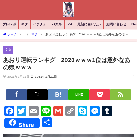
ブレレボ
ネタ
イチナナ
パズル
Ｖ4
最初に言いたい
お問い合わせ
Ba
ホーム
ネタ
あおり運転ランキグ 2020ｗｗｗ1位は意外なあの県ｗｗ
ｗ
ネタ
あおり運転ランキグ 2020ｗｗｗ1位は意外なあ
の県ｗｗｗ
2021年2月21日
2021年2月21日
LINE
Facebook
Twitter
Email
Line
Gmail
Copy
Skype
Messen
Tumb
Link
共
Share
有