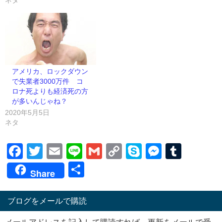
ネタ
アメリカ、ロックダウン
で失業者3000万件 コ
ロナ死よりも経済死の方
が多いんじゃね？
2020年5月5日
ネタ
Facebook
Twitter
Email
Line
Gmail
Copy
Skype
Messen
Tumb
Link
共
Share
有
ブログをメールで購読
メールアドレスを記入して購読すれば、更新をメールで受