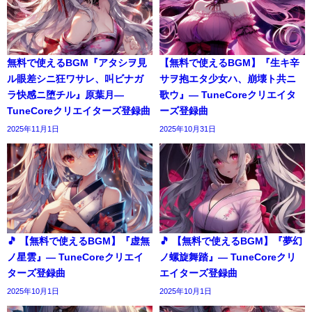
無料で使えるBGM『アタシヲ見
【無料で使えるBGM】『生キ辛
ル眼差シニ狂ワサレ、叫ビナガ
サヲ抱エタ少女ハ、崩壊ト共ニ
ラ快感ニ堕チル』原葉月―
歌ウ』― TuneCoreクリエイタ
TuneCoreクリエイターズ登録曲
ーズ登録曲
2025年11月1日
2025年10月31日
🎵 【無料で使えるBGM】『虚無
🎵 【無料で使えるBGM】『夢幻
ノ星雲』― TuneCoreクリエイ
ノ螺旋舞踏』― TuneCoreクリ
ターズ登録曲
エイターズ登録曲
2025年10月1日
2025年10月1日