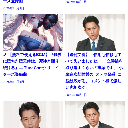
ーズ登録曲
2025年10月1日
2025年10月1日
🎵 【無料で使えるBGM】『孤独
【週刊文春】「信用も信頼もす
に堕ちた堕天使は、死神と踊り
べて失いましたね」 「立候補を
続ける』― TuneCoreクリエイ
取り消すくらいの事案です」 小
ターズ登録曲
泉進次郎陣営の“ステマ疑惑”に
波紋広がる、コメント欄で厳し
2025年10月1日
い声相次ぐ
2025年10月1日