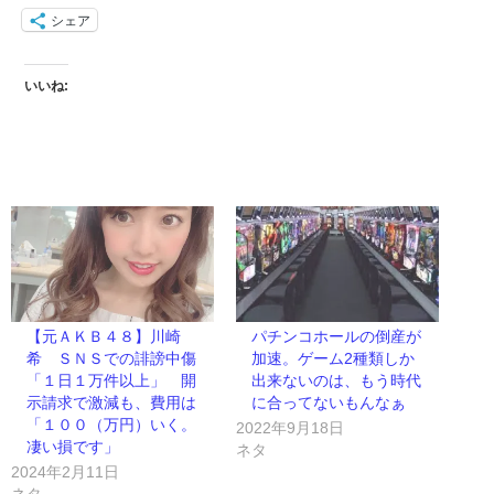
シェア
いいね:
【元ＡＫＢ４８】川崎
パチンコホールの倒産が
希 ＳＮＳでの誹謗中傷
加速。ゲーム2種類しか
「１日１万件以上」 開
出来ないのは、もう時代
示請求で激減も、費用は
に合ってないもんなぁ
「１００（万円）いく。
2022年9月18日
凄い損です」
ネタ
2024年2月11日