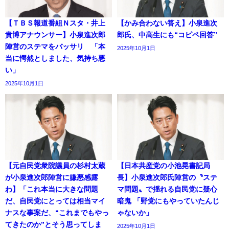
【ＴＢＳ報道番組Ｎスタ・井上
【かみ合わない答え】小泉進次
貴博アナウンサー】小泉進次郎
郎氏、中高生にも“コピペ回答”
陣営のステマをバッサリ 「本
2025年10月1日
当に愕然としました、気持ち悪
い」
2025年10月1日
【元自民党衆院議員の杉村太蔵
【日本共産党の小池晃書記局
が小泉進次郎陣営に嫌悪感露
長】小泉進次郎氏陣営の〝ステ
わ】「これ本当に大きな問題
マ問題〟で揺れる自民党に疑心
だ、自民党にとっては相当マイ
暗鬼 「野党にもやっていたんじ
ナスな事案だ、“これまでもやっ
ゃないか」
てきたのか”とそう思ってしま
2025年10月1日