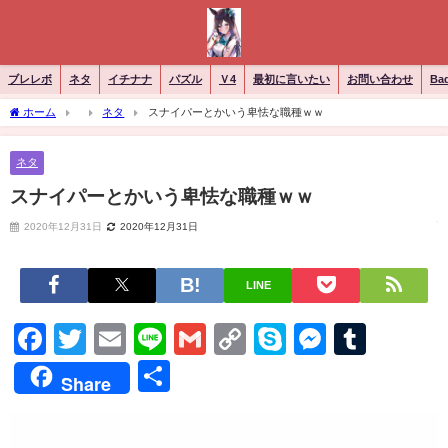
ブレレボ
ネタ
イチナナ
パズル
Ｖ4
最初に言いたい
お問い合わせ
Ba
ホーム
ネタ
スナイパーとかいう卑怯な職種ｗｗ
ネタ
スナイパーとかいう卑怯な職種ｗｗ
2020年12月31日
2020年12月31日
LINE
Facebook
Twitter
Email
Line
Gmail
Copy
Skype
Messen
Tumb
Link
共
Share
有