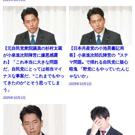
【元自民党衆院議員の杉村太蔵
【日本共産党の小池晃書記局
が小泉進次郎陣営に嫌悪感露
長】小泉進次郎氏陣営の〝ステ
わ】「これ本当に大きな問題
マ問題〟で揺れる自民党に疑心
だ、自民党にとっては相当マイ
暗鬼 「野党にもやっていたんじ
ナスな事案だ、“これまでもやっ
ゃないか」
てきたのか”とそう思ってしま
2025年10月1日
う」
2025年10月1日