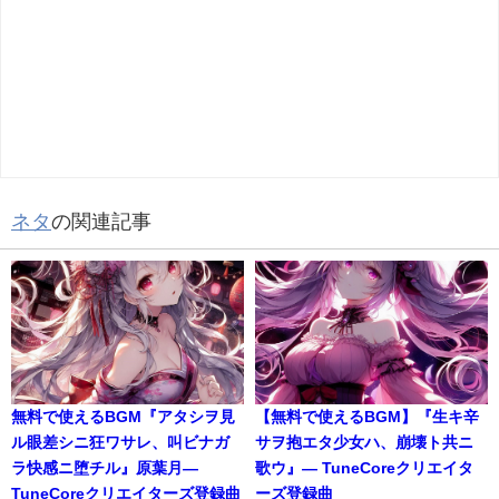
ネタ
の関連記事
無料で使えるBGM『アタシヲ見
【無料で使えるBGM】『生キ辛
ル眼差シニ狂ワサレ、叫ビナガ
サヲ抱エタ少女ハ、崩壊ト共ニ
ラ快感ニ堕チル』原葉月―
歌ウ』― TuneCoreクリエイタ
TuneCoreクリエイターズ登録曲
ーズ登録曲