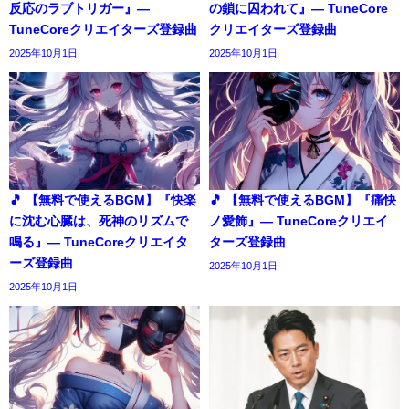
反応のラブトリガー』―
の鎖に囚われて』― TuneCore
TuneCoreクリエイターズ登録曲
クリエイターズ登録曲
2025年10月1日
2025年10月1日
🎵 【無料で使えるBGM】『快楽
🎵 【無料で使えるBGM】『痛快
に沈む心臓は、死神のリズムで
ノ愛飾』― TuneCoreクリエイ
鳴る』― TuneCoreクリエイタ
ターズ登録曲
ーズ登録曲
2025年10月1日
2025年10月1日