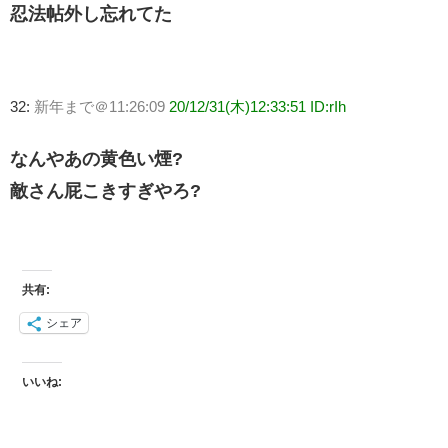
忍法帖外し忘れてた
32:
新年まで＠11:26:09
20/12/31(木)12:33:51 ID:rIh
なんやあの黄色い煙?
敵さん屁こきすぎやろ?
共有:
シェア
いいね: