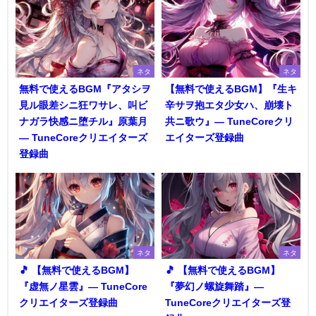
ネタ
ネタ
無料で使えるBGM『アタシヲ
【無料で使えるBGM】『生キ
見ル眼差シニ狂ワサレ、叫ビ
辛サヲ抱エタ少女ハ、崩壊ト
ナガラ快感ニ堕チル』原葉月
共ニ歌ウ』― TuneCoreクリ
― TuneCoreクリエイターズ
エイターズ登録曲
登録曲
ネタ
ネタ
🎵 【無料で使えるBGM】
🎵 【無料で使えるBGM】
『虚無ノ星雲』― TuneCore
『夢幻ノ螺旋舞踏』―
クリエイターズ登録曲
TuneCoreクリエイターズ登