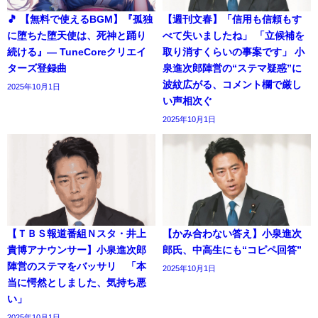
🎵 【無料で使えるBGM】『孤独
【週刊文春】「信用も信頼もす
に堕ちた堕天使は、死神と踊り
べて失いましたね」 「立候補を
続ける』― TuneCoreクリエイ
取り消すくらいの事案です」 小
ターズ登録曲
泉進次郎陣営の“ステマ疑惑”に
波紋広がる、コメント欄で厳し
2025年10月1日
い声相次ぐ
2025年10月1日
【ＴＢＳ報道番組Ｎスタ・井上
【かみ合わない答え】小泉進次
貴博アナウンサー】小泉進次郎
郎氏、中高生にも“コピペ回答”
陣営のステマをバッサリ 「本
2025年10月1日
当に愕然としました、気持ち悪
い」
2025年10月1日