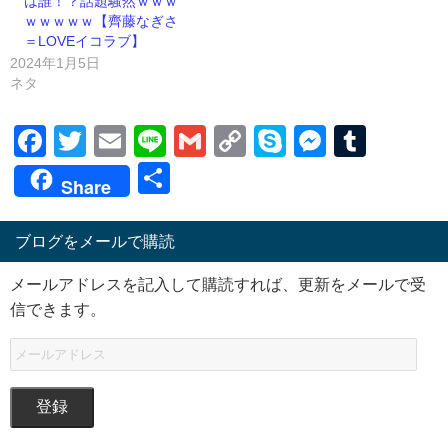
は誰！？話題騒然ｗｗｗ
ｗｗｗｗｗ【齊藤なぎさ
＝LOVEイコラブ】
2024年1月5日
ネタ
Facebook
Twitter
Email
Line
Gmail
Copy
Skype
Messen
Tumb
Link
共
Share
有
ブログをメールで購読
メールアドレスを記入して購読すれば、更新をメールで受
信できます。
登録