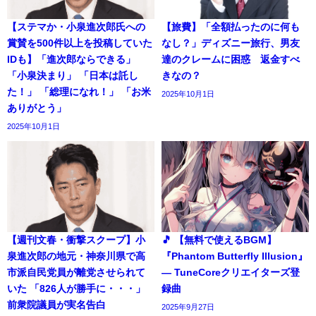
【ステマか・小泉進次郎氏への
【旅費】「全額払ったのに何も
賞賛を500件以上を投稿していた
なし？」ディズニー旅行、男友
IDも】「進次郎ならできる」
達のクレームに困惑 返金すべ
「小泉決まり」 「日本は託し
きなの？
た！」 「総理になれ！」 「お米
2025年10月1日
ありがとう」
2025年10月1日
【週刊文春・衝撃スクープ】小
🎵 【無料で使えるBGM】
泉進次郎の地元・神奈川県で高
『Phantom Butterfly Illusion』
市派自民党員が離党させられて
― TuneCoreクリエイターズ登
いた 「826人が勝手に・・・」
録曲
前衆院議員が実名告白
2025年9月27日