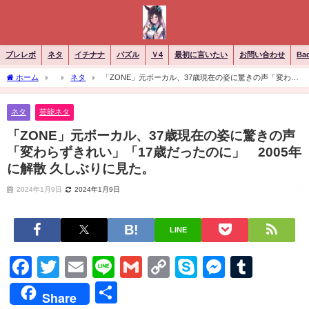
ブレレボ
ネタ
イチナナ
パズル
Ｖ4
最初に言いたい
お問い合わせ
Ba
ホーム
ネタ
「ZONE」元ボーカル、37歳現在の姿に驚きの声「変わら
ずきれい」「17歳だったのに」 2005年に解散 久しぶりに見た。
ネタ
芸能ネタ
「ZONE」元ボーカル、37歳現在の姿に驚きの声
「変わらずきれい」「17歳だったのに」 2005年
に解散 久しぶりに見た。
2024年1月9日
2024年1月9日
LINE
Facebook
Twitter
Email
Line
Gmail
Copy
Skype
Messen
Tumb
Link
共
Share