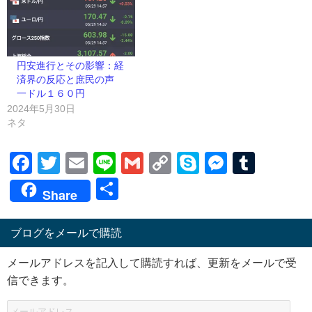
円安進行とその影響：経
済界の反応と庶民の声
一ドル１６０円
2024年5月30日
ネタ
Facebook
Twitter
Email
Line
Gmail
Copy
Skype
Messen
Tumb
Link
共
Share
有
ブログをメールで購読
メールアドレスを記入して購読すれば、更新をメールで受
信できます。