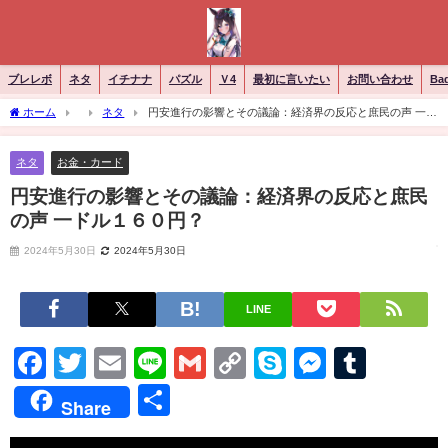
ブレレボ
ネタ
イチナナ
パズル
Ｖ4
最初に言いたい
お問い合わせ
Ba
ホーム
ネタ
円安進行の影響とその議論：経済界の反応と庶民の声 一ド
ル１６０円？
ネタ
お金・カード
円安進行の影響とその議論：経済界の反応と庶民
の声 一ドル１６０円？
2024年5月30日
2024年5月30日
LINE
Facebook
Twitter
Email
Line
Gmail
Copy
Skype
Messen
Tumb
Link
共
Share
有