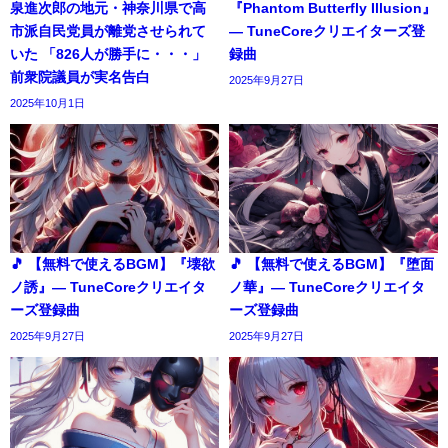
泉進次郎の地元・神奈川県で高
『Phantom Butterfly Illusion』
市派自民党員が離党させられて
― TuneCoreクリエイターズ登
いた 「826人が勝手に・・・」
録曲
前衆院議員が実名告白
2025年9月27日
2025年10月1日
🎵 【無料で使えるBGM】『壊欲
🎵 【無料で使えるBGM】『堕面
ノ誘』― TuneCoreクリエイタ
ノ華』― TuneCoreクリエイタ
ーズ登録曲
ーズ登録曲
2025年9月27日
2025年9月27日