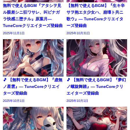
無料で使えるBGM『アタシヲ見
【無料で使えるBGM】『生キ辛
ル眼差シニ狂ワサレ、叫ビナガ
サヲ抱エタ少女ハ、崩壊ト共ニ
ラ快感ニ堕チル』原葉月―
歌ウ』― TuneCoreクリエイタ
TuneCoreクリエイターズ登録曲
ーズ登録曲
2025年11月1日
2025年10月31日
🎵 【無料で使えるBGM】『虚無
🎵 【無料で使えるBGM】『夢幻
ノ星雲』― TuneCoreクリエイ
ノ螺旋舞踏』― TuneCoreクリ
ターズ登録曲
エイターズ登録曲
2025年10月1日
2025年10月1日