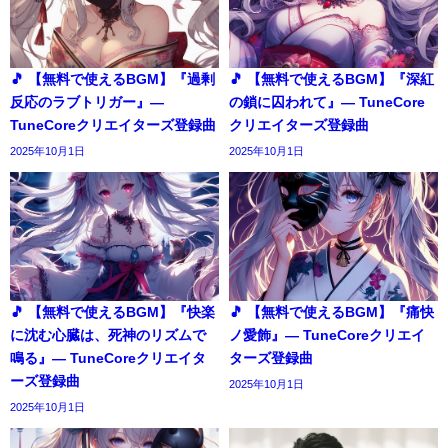
🎵 【無料で使えるBGM】『過剰
🎵 【無料で使えるBGM】『深紅
反応のラブトリガー』―
の鎖に囚われて』― TuneCore
TuneCoreクリエイターズ登録曲
クリエイターズ登録曲
2025年10月1日
2025年10月1日
🎵 【無料で使えるBGM】『快楽
🎵 【無料で使えるBGM】『痛快
に沈む心臓は、死神のリズムで
ノ愛飾』― TuneCoreクリエイ
鳴る』― TuneCoreクリエイタ
ターズ登録曲
ーズ登録曲
2025年10月1日
2025年10月1日