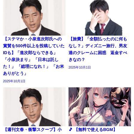
【ステマか・小泉進次郎氏への
【旅費】「全額払ったのに何も
賞賛を500件以上を投稿していた
なし？」ディズニー旅行、男友
IDも】「進次郎ならできる」
達のクレームに困惑 返金すべ
「小泉決まり」 「日本は託し
きなの？
た！」 「総理になれ！」 「お米
2025年10月1日
ありがとう」
2025年10月1日
【週刊文春・衝撃スクープ】小
🎵 【無料で使えるBGM】