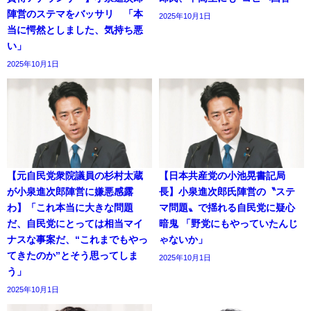
陣営のステマをバッサリ 「本
2025年10月1日
当に愕然としました、気持ち悪
い」
2025年10月1日
【元自民党衆院議員の杉村太蔵
【日本共産党の小池晃書記局
が小泉進次郎陣営に嫌悪感露
長】小泉進次郎氏陣営の〝ステ
わ】「これ本当に大きな問題
マ問題〟で揺れる自民党に疑心
だ、自民党にとっては相当マイ
暗鬼 「野党にもやっていたんじ
ナスな事案だ、“これまでもやっ
ゃないか」
てきたのか”とそう思ってしま
2025年10月1日
う」
2025年10月1日