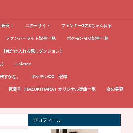
め速報！
二の三サイト
ファンキー2の3ちゃんねる
ファンシーラット記事一覧
ポケモンＧＯ記事一覧
【俺だけ入れる隠しダンジョン】
し)
Linktree
記残すかな。
ポケモンGO 記録
原葉月（HAZUKI HARA）オリジナル楽曲一覧
女の美容
プロフィール