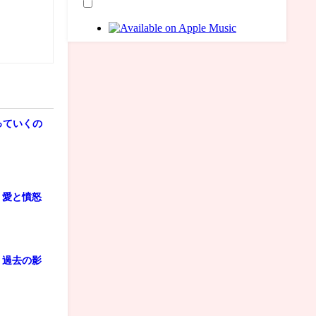
っていくの
 愛と憤怒
 過去の影