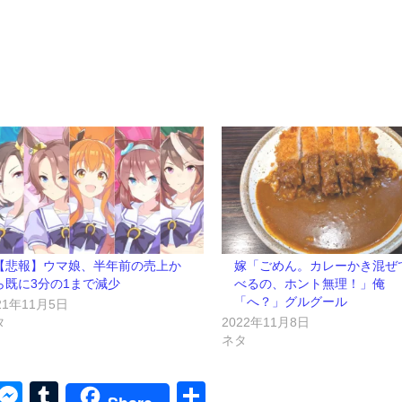
【悲報】ウマ娘、半年前の売上か
嫁「ごめん。カレーかき混ぜ
ら既に3分の1まで減少
べるの、ホント無理！」俺
「へ？」グルグール
21年11月5日
タ
2022年11月8日
ネタ
py
Skype
Messenger
Tumblr
共