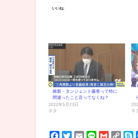
いいね:
維新・タンジェント藤巻って特に
間違ったこと言ってなくね？
2022年5月23日
20
ネタ
ネ
Facebook
Twitter
Email
Line
Gmail
Co