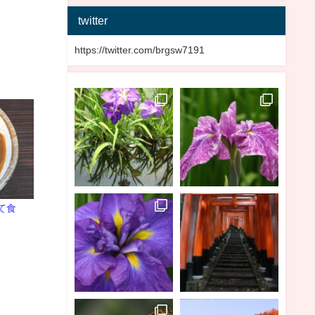
twitter
https://twitter.com/brgsw7191
て食