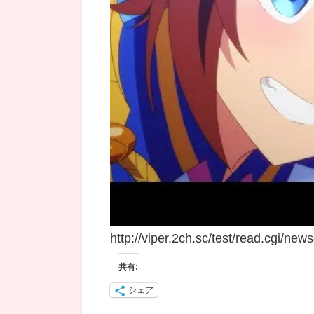
http://viper.2ch.sc/test/read.cgi/ne
共有:
シェア