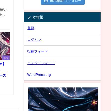
Instagram でフォロー
聴い
が嫌い
メタ情報
登録
ログイン
投稿フィード
ネタ
コメントフィード
GM】
―
WordPress.org
ターズ