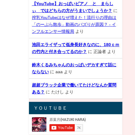
【YouTube】おっぱいピアノ と まらし
ぃ ではどちらの方がうまいでしょうか？
に
搾乳YouTubeはなぜ増えた！流行りの理由は
「のーぶら散歩」動画のバズりが原因？ - イ
ンフルエンサー情報局
より
池田エライザって低身長好きなのに、180ｃｍ
の竹内と付き合ってるのか？
に
正論者
より
鈴木くるみちゃんのおっぱいデカすぎて話に
ならない
に
aaa
より
超超ブラック企業で働いてたけどなんか質問
ある？
に
たけし
より
ＹＯＵＴＵＢＥ