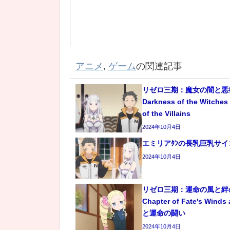
アニメ
,
ゲーム
の関連記事
リゼロ三期：魔女の闇と悪役の
Darkness of the Witches 
of the Villains
2024年10月4日
エミリアﾀﾝの長乳巨乳サイ
2024年10月4日
リゼロ三期：運命の風と絆の章
Chapter of Fate's Winds
と運命の闘い
2024年10月4日