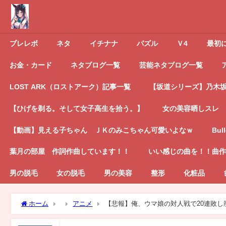
ブレレボ
ネタ
イチナナ
パズル
Ｖ4
最初
お金・カード
ネタブログ一覧
芸能ネタブログ一覧
LOST ARK（ロストアーク）記事一覧
【坂道シリーズ】乃木坂4
【ひげを剃る。そして女子高生を拾う。】
女の美容晒しスレ
【動画】見える子ちゃん ＪＫのみこちゃん可愛いよなｗ
Bul
葉月の部屋 作詞作曲しています！！
いい感じの曲を！！曲作
男の脱毛
女の脱毛
男の美容
整形
化粧品
ホーム
アニメ
【悲報】俺、ウマ娘の対人戦で20連敗し