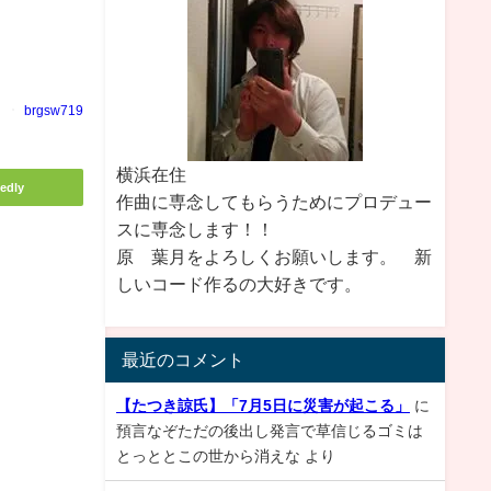
brgsw719
横浜在住
edly
作曲に専念してもらうためにプロデュー
スに専念します！！
原 葉月をよろしくお願いします。 新
しいコード作るの大好きです。
最近のコメント
【たつき諒氏】「7月5日に災害が起こる」
に
預言なぞただの後出し発言で草信じるゴミは
とっととこの世から消えな
より