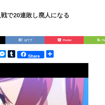
戦で20連敗し廃人になる
はてブ
Pocket
Fe
py
Skype
Messenger
Tumblr
共
Share
k
有