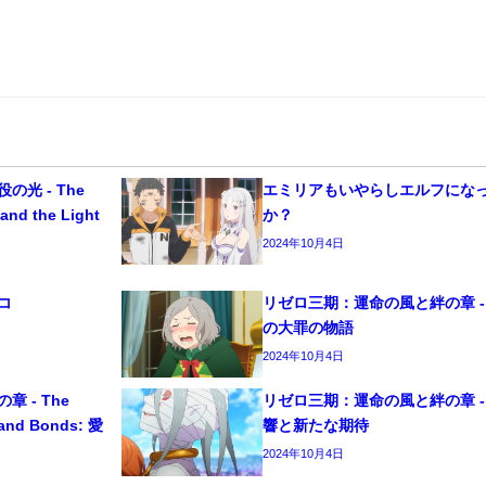
光 - The
エミリアもいやらしエルフにな
and the Light
か？
2024年10月4日
コ
リゼロ三期：運命の風と絆の章 -
の大罪の物語
2024年10月4日
 - The
リゼロ三期：運命の風と絆の章 -
 and Bonds: 愛
響と新たな期待
2024年10月4日