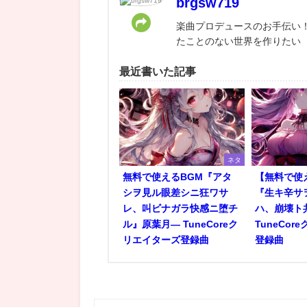
brgsw719
楽曲プロデュースのお手伝い！
たことのない世界を作りたい
最近書いた記事
ネタ
無料で使えるBGM『アタ
【無料で使
シヲ見ル眼差シニ狂ワサ
『生キ辛サ
レ、叫ビナガラ快感ニ堕チ
ハ、崩壊ト
ル』原葉月― TuneCoreク
TuneCo
リエイターズ登録曲
登録曲