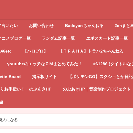
に言いたい
お問い合わせ
Badcyanちゃんねる
2chまと
アニメブログ一覧
ランダム記事一覧
エポスカード記事一覧
6etc
【ハロプロ】
【ＴＲＡＨＡ】トラハ2ちゃんねる
youtubeのエッチなＣＭまとめてみた！
#61286 (タイトルな
letin Board
掲示板サイト
【ポケモンGO】スクショとか日
りお手伝い！ のぶあきHP
のぶあきHP｜音楽制作プロジェクト
歯
廃人になる