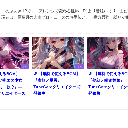
 のぶあきHPです アレンジで変わる世界 DJより音源いじり まだ
 現在は、原葉月の楽曲プロデュースのお手伝い。 裏方最強 縛り
ネタ
ネタ
えるBGM】
🎵 【無料で使えるBGM】
🎵 【無料で使えるB
ヲ抱エタ少女
『虚無ノ星雲』―
『夢幻ノ螺旋舞踏』
共ニ歌ウ』―
TuneCoreクリエイターズ
TuneCoreクリエイ
reクリエイターズ
登録曲
登録曲