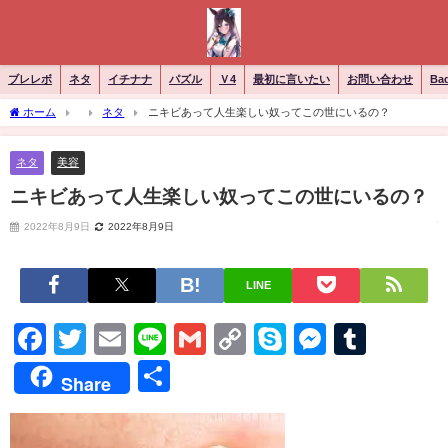
ブレレボ
ネタ
イチナナ
パズル
Ｖ4
最初に言いたい
お問い合わせ
Ba
ホーム
ネタ
ニキビあって人生楽しい奴ってこの世にいるの？
ネタ
美容
ニキビあって人生楽しい奴ってこの世にいるの？
2022年8月9日
2022年8月9日
LINE
Facebook
Twitter
Email
Line
Gmail
Copy
Skype
Messen
Tumb
Link
共
Share
有