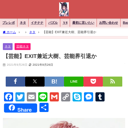
ブレレボ
ネタ
イチナナ
パズル
Ｖ4
最初に言いたい
お問い合わせ
Ba
ホーム
ネタ
【芸能】EXIT兼近大樹、芸能界引退か
ネタ
芸能ネタ
【芸能】EXIT兼近大樹、芸能界引退か
2021年9月26日
2021年9月26日
LINE
Facebook
Twitter
Email
Line
Gmail
Copy
Skype
Messen
Tumb
Link
共
Share
有