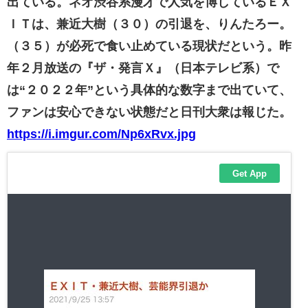
出ている。ネオ渋谷系漫才で人気を博しているＥＸ
ＩＴは、兼近大樹（３０）の引退を、りんたろー。
（３５）が必死で食い止めている現状だという。昨
年２月放送の『ザ・発言Ｘ』（日本テレビ系）で
は“２０２２年”という具体的な数字まで出ていて、
ファンは安心できない状態だと日刊大衆は報じた。
https://i.imgur.com/Np6xRvx.jpg