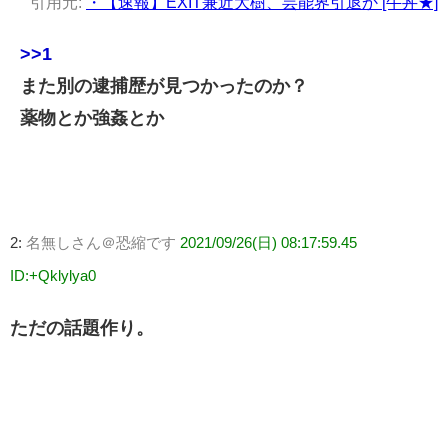
引用元:
・【速報】EXIT兼近大樹、芸能界引退か [牛丼★]
>>1
また別の逮捕歴が見つかったのか？
薬物とか強姦とか
2:
名無しさん＠恐縮です
2021/09/26(日) 08:17:59.45
ID:+Qklylya0
ただの話題作り。