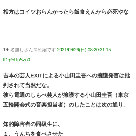
相方はコイツおらんかったら飯食えんから必死やな
19:
名無しさん＠恐縮です
2021/09/26(日) 08:20:21.15
ID:p9LIpSzo0
吉本の芸人EXITによる小山田圭吾への擁護発言は批
判されて当然だな。
彼ら電通のしもべ芸人が擁護する小山田圭吾（東京
五輪開会式の音楽担当者）のしたことは次の通り。
知的障害者の同級生に、
１、うんちを食べさせた