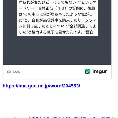
https://ima.goo.ne.jp/word/204553/