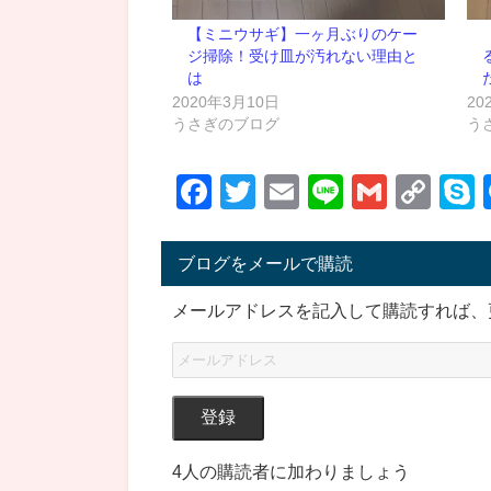
【ミニウサギ】一ヶ月ぶりのケー
ジ掃除！受け皿が汚れない理由と
は
2020年3月10日
20
うさぎのブログ
う
Facebook
Twitter
Email
Line
Gmail
Co
Lin
ブログをメールで購読
メールアドレスを記入して購読すれば、
登録
4人の購読者に加わりましょう