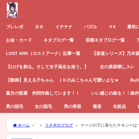
ブレレボ
ネタ
イチナナ
パズル
Ｖ4
最初
お金・カード
ネタブログ一覧
芸能ネタブログ一覧
LOST ARK（ロストアーク）記事一覧
【坂道シリーズ】乃木坂4
【ひげを剃る。そして女子高生を拾う。】
女の美容晒しスレ
【動画】見える子ちゃん ＪＫのみこちゃん可愛いよなｗ
Bul
葉月の部屋 作詞作曲しています！！
いい感じの曲を！！曲作
男の脱毛
女の脱毛
男の美容
整形
化粧品
ホーム
うさぎのブログ
ケージの下に落ちたチモシーは