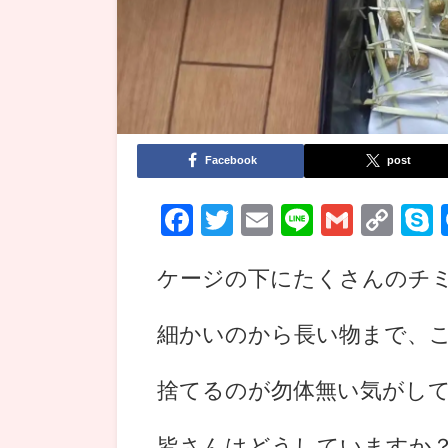
Facebook
post
Facebook
Twitter
Email
Line
Gmail
Co
Lin
ケージの下にたくさんのチ
細かいのから長い物まで、
捨てるのが勿体無い気がし
皆さんはどうしていますか