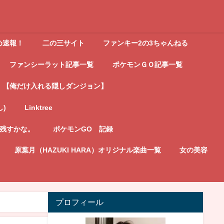
め速報！
二の三サイト
ファンキー2の3ちゃんねる
ファンシーラット記事一覧
ポケモンＧＯ記事一覧
【俺だけ入れる隠しダンジョン】
し)
Linktree
記残すかな。
ポケモンGO 記録
原葉月（HAZUKI HARA）オリジナル楽曲一覧
女の美容
プロフィール