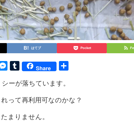
はてブ
Pocket
Fe
py
Skype
Messenger
Tumblr
共
Share
k
有
ミシーが落ちています。
これって再利用可なのかな？
てたまりません。
？