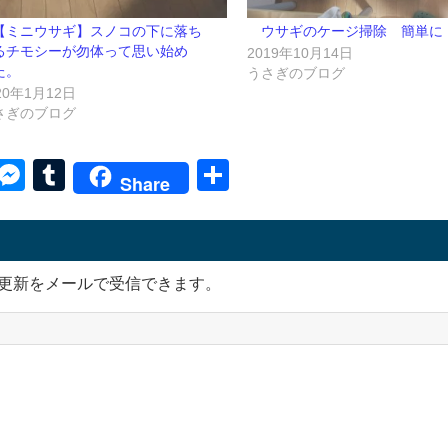
【ミニウサギ】スノコの下に落ち
ウサギのケージ掃除 簡単に
るチモシーが勿体って思い始め
2019年10月14日
た。
うさぎのブログ
20年1月12日
さぎのブログ
py
Skype
Messenger
Tumblr
共
Share
k
有
更新をメールで受信できます。