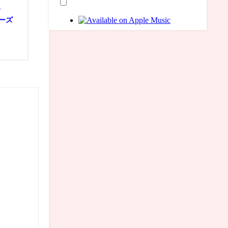
―
ターズ