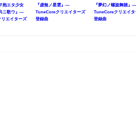
ヲ抱エタ少女
『虚無ノ星雲』―
『夢幻ノ螺旋舞踏』
共ニ歌ウ』―
TuneCoreクリエイターズ
TuneCoreクリエイ
reクリエイターズ
登録曲
登録曲