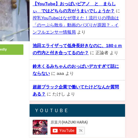
【YouTube】おっぱいピアノ と まらし
ぃ ではどちらの方がうまいでしょうか？
に
搾乳YouTubeはなぜ増えた！流行りの理由は
「のーぶら散歩」動画のバズりが原因？ - イ
ンフルエンサー情報局
より
池田エライザって低身長好きなのに、180ｃｍ
edly
の竹内と付き合ってるのか？
に
正論者
より
鈴木くるみちゃんのおっぱいデカすぎて話に
ならない
に
aaa
より
超超ブラック企業で働いてたけどなんか質問
ある？
に
たけし
より
ＹＯＵＴＵＢＥ