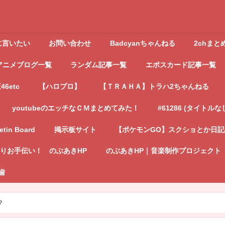
に言いたい
お問い合わせ
Badcyanちゃんねる
2chまと
アニメブログ一覧
ランダム記事一覧
エポスカード記事一覧
6etc
【ハロプロ】
【ＴＲＡＨＡ】トラハ2ちゃんねる
youtubeのエッチなＣＭまとめてみた！
#61286 (タイトルな
letin Board
掲示板サイト
【ポケモンGO】スクショとか日
りお手伝い！ のぶあきHP
のぶあきHP｜音楽制作プロジェクト
歯
？