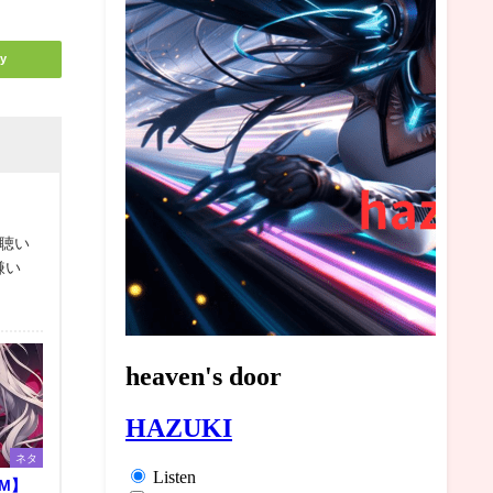
y
聴い
が嫌い
ネタ
GM】