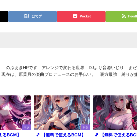
はてブ
Pocket
Feedl
 のぶあきHPです アレンジで変わる世界 DJより音源いじり まだ
 現在は、原葉月の楽曲プロデュースのお手伝い。 裏方最強 縛り
ネタ
ネタ
えるBGM】
🎵 【無料で使えるBGM】
🎵 【無料で使えるB