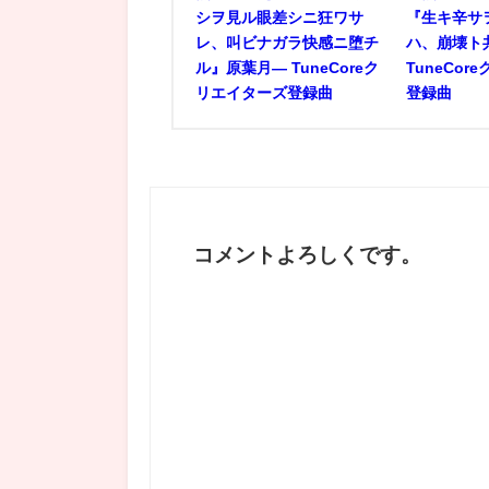
シヲ見ル眼差シニ狂ワサ
『生キ辛サ
レ、叫ビナガラ快感ニ堕チ
ハ、崩壊ト
ル』原葉月― TuneCoreク
TuneCo
リエイターズ登録曲
登録曲
コメントよろしくです。