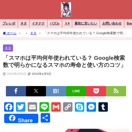
ブレレボ
ネタ
イチナナ
パズル
Ｖ4
最初に言いたい
お問い合わせ
Ba
ホーム
ネタ
「スマホは平均何年使われている？ Google検索数で明ら
かになるスマホの寿命と使い方のコツ」
ネタ
「スマホは平均何年使われている？ Google検索
数で明らかになるスマホの寿命と使い方のコツ」
2023年4月5日
2023年4月5日
LINE
Facebook
Twitter
Email
Line
Gmail
Copy
Skype
Messen
Tumb
Link
共
Share
有