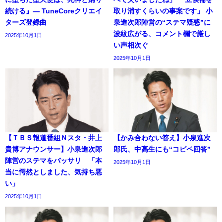
続ける』― TuneCoreクリエイ
取り消すくらいの事案です」 小
ターズ登録曲
泉進次郎陣営の“ステマ疑惑”に
波紋広がる、コメント欄で厳し
2025年10月1日
い声相次ぐ
2025年10月1日
【ＴＢＳ報道番組Ｎスタ・井上
【かみ合わない答え】小泉進次
貴博アナウンサー】小泉進次郎
郎氏、中高生にも“コピペ回答”
陣営のステマをバッサリ 「本
2025年10月1日
当に愕然としました、気持ち悪
い」
2025年10月1日