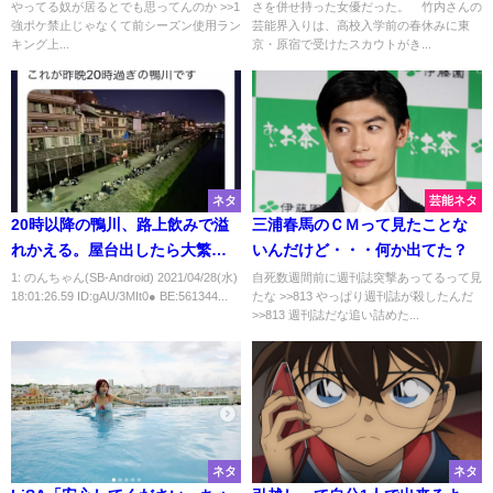
やってる奴が居るとでも思ってんのか >>1
さを併せ持った女優だった。 竹内さんの
女優の座
強ポケ禁止じゃなくて前シーズン使用ラン
芸能界入りは、高校入学前の春休みに東
キング上...
京・原宿で受けたスカウトがき...
ネタ
芸能ネタ
20時以降の鴨川、路上飲みで溢
三浦春馬のＣＭって見たことな
れかえる。屋台出したら大繁盛
いんだけど・・・何か出てた？
だろ
1: のんちゃん(SB-Android) 2021/04/28(水)
自死数週間前に週刊誌突撃あってるって見
18:01:26.59 ID:gAU/3MIt0● BE:561344...
たな >>813 やっぱり週刊誌が殺したんだ
>>813 週刊誌だな追い詰めた...
ネタ
ネタ