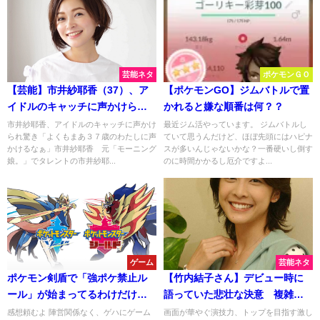
芸能ネタ
ポケモンＧＯ
【芸能】市井紗耶香（37）、ア
【ポケモンGO】ジムバトルで置
イドルのキャッチに声かけられ
かれると嫌な順番は何？？
るｗｗ
市井紗耶香、アイドルのキャッチに声かけ
最近ジム活やっています。 ジムバトルし
られ驚き「よくもまあ３７歳のわたしに声
ていて思うんだけど、ほぼ先頭にはハピナ
かけるなぁ」市井紗耶香 元「モーニング
スが多いんじゃないかな？一番硬いし倒す
娘。」でタレントの市井紗耶...
のに時間かかるし厄介ですよ...
ゲーム
芸能ネタ
ポケモン剣盾で「強ポケ禁止ル
【竹内結子さん】デビュー時に
ール」が始まってるわけだけど
語っていた悲壮な決意 複雑な
任豚はやってる？
家庭環境バネにつかんだトップ
感想頼むよ 陣営関係なく、ゲハにゲーム
画面が華やぐ演技力、トップを目指す激し