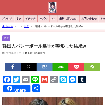
ブレレボ
ネタ
イチナナ
パズル
Ｖ4
最初に言いたい
お問い合わせ
Ba
ホーム
ネタ
韓国人バレーボール選手が整形した結果w
ネタ
韓国人バレーボール選手が整形した結果w
2021年10月27日
2021年10月27日
LINE
Facebook
Twitter
Email
Line
Gmail
Copy
Skype
Messen
Tumb
Link
共
Share
有