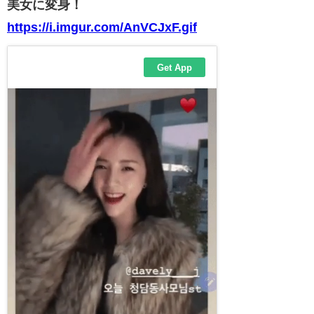
美女に変身！
https://i.imgur.com/AnVCJxF.gif