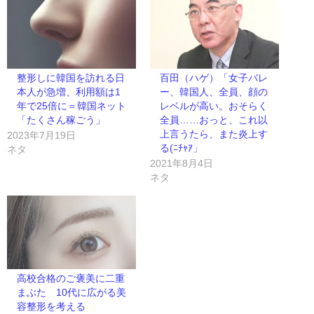
整形しに韓国を訪れる日
百田（ハゲ）「女子バレ
本人が急増、利用額は1
ー、韓国人、全員、顔の
年で25倍に＝韓国ネット
レベルが高い。おそらく
「たくさん稼ごう」
全員……おっと、これ以
上言うたら、また炎上す
2023年7月19日
る(ﾆﾁｬｱ」
ネタ
2021年8月4日
ネタ
高校合格のご褒美に二重
まぶた 10代に広がる美
容整形を考える