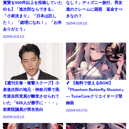
賞賛を500件以上を投稿していた
なし？」ディズニー旅行、男友
IDも】「進次郎ならできる」
達のクレームに困惑 返金すべ
「小泉決まり」 「日本は託し
きなの？
た！」 「総理になれ！」 「お米
2025年10月1日
ありがとう」
2025年10月1日
【週刊文春・衝撃スクープ】小
🎵 【無料で使えるBGM】
泉進次郎の地元・神奈川県で高
『Phantom Butterfly Illusion』
市派自民党員が離党させられて
― TuneCoreクリエイターズ登
いた 「826人が勝手に・・・」
録曲
前衆院議員が実名告白
2025年9月27日
2025年10月1日