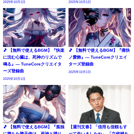
2025年10月1日
2025年10月1日
🎵 【無料で使えるBGM】『快楽
🎵 【無料で使えるBGM】『痛快
に沈む心臓は、死神のリズムで
ノ愛飾』― TuneCoreクリエイ
鳴る』― TuneCoreクリエイタ
ターズ登録曲
ーズ登録曲
2025年10月1日
2025年10月1日
🎵 【無料で使えるBGM】『孤独
【週刊文春】「信用も信頼もす
に堕ちた堕天使は、死神と踊り
べて失いましたね」 「立候補を