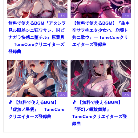
ネタ
ネタ
無料で使えるBGM『アタシヲ
【無料で使えるBGM】『生キ
見ル眼差シニ狂ワサレ、叫ビ
辛サヲ抱エタ少女ハ、崩壊ト
ナガラ快感ニ堕チル』原葉月
共ニ歌ウ』― TuneCoreクリ
― TuneCoreクリエイターズ
エイターズ登録曲
登録曲
ネタ
ネタ
🎵 【無料で使えるBGM】
🎵 【無料で使えるBGM】
『虚無ノ星雲』― TuneCore
『夢幻ノ螺旋舞踏』―
クリエイターズ登録曲
TuneCoreクリエイターズ登
録曲