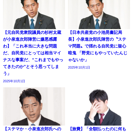
【元自民党衆院議員の杉村太蔵
【日本共産党の小池晃書記局
が小泉進次郎陣営に嫌悪感露
長】小泉進次郎氏陣営の〝ステ
わ】「これ本当に大きな問題
マ問題〟で揺れる自民党に疑心
だ、自民党にとっては相当マイ
暗鬼 「野党にもやっていたんじ
ナスな事案だ、“これまでもやっ
ゃないか」
てきたのか”とそう思ってしま
2025年10月1日
う」
2025年10月1日
【ステマか・小泉進次郎氏への
【旅費】「全額払ったのに何も