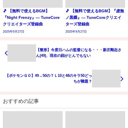
🎵 【無料で使えるBGM】
🎵 【無料で使えるBGM】『虚無
『Night Frenzy』― TuneCore
ノ黒蝶』― TuneCoreクリエイ
クリエイターズ登録曲
ターズ登録曲
2025年9月27日
2025年9月27日
【整形】今度日ハムの監督になる・・・新庄剛志さ
ん(49)、現在の顔がとんでもない
【ポケモンＧＯ】49→50のＴＬ10と48のキラ50どっ
ちが難題？
おすすめの記事