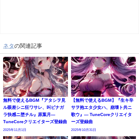
ネタ
の関連記事
無料で使えるBGM『アタシヲ見
【無料で使えるBGM】『生キ辛
ル眼差シニ狂ワサレ、叫ビナガ
サヲ抱エタ少女ハ、崩壊ト共ニ
ラ快感ニ堕チル』原葉月―
歌ウ』― TuneCoreクリエイタ
TuneCoreクリエイターズ登録曲
ーズ登録曲
2025年11月1日
2025年10月31日