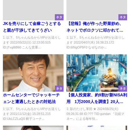
ネタ
ネタ
JKを売りにして金稼ごうとする
【悲報】俺が作った野菜炒め、
と親が干渉してきてうざい
ネットでボロクソに叩かれてし
まうｗｗ
1: 以下、5ちゃんねるからVIPがお送りし
1: 以下、5ちゃんねるからVIPがお送りし
ます 2022/05/22(日) 12:23:00.515
ます 2022/04/07(木) 16:38:23.172
ID:jTvg8tB60 こんな貴重...
ID:6INgOP5F0 なぜなのか...
ネタ
ネタ
ホームセンターでジャッキーチ
【個人投資家、約9割が新NISA利
ェンと遭遇したときの対処法
用 1万2000人を調査】20人に1
人が「資産1億円超」 30代前半
1: 以下、5ちゃんねるからVIPがお送りし
1: 影のたけし軍団 ★ 2024/06/25(火)
ます 2021/11/12(金) 15:28:51.215
09:26:31.68 ID:??? TID:gundan 『日経マ
で達成した人も
ID:UkLCZLuQ0 椅子コーナ...
ネー』による毎年恒...