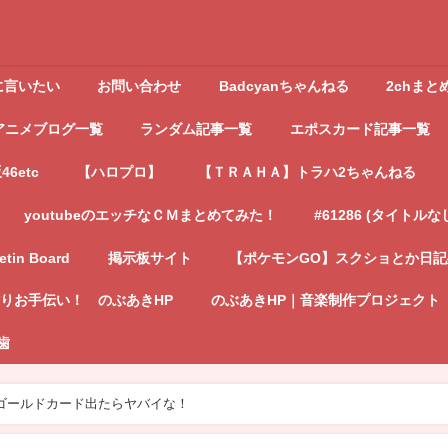
に言いたい
お問い合わせ
Badcyanちゃんねる
2chまと
アニメブログ一覧
ランダム記事一覧
エポスカード記事一覧
6etc
【ハロプロ】
【ＴＲＡＨＡ】トラハ2ちゃんねる
youtubeのエッチなＣＭまとめてみた！
#61286 (タイトルな
letin Board
掲示板サイト
【ポケモンGO】スクショとか日
りお手伝い！ のぶあきHP
のぶあきHP｜音楽制作プロジェクト
歯
ゴールドカード出たらヤバイな！