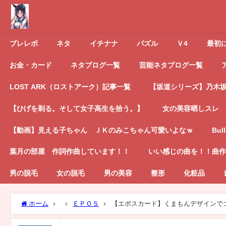
ブレレボ
ネタ
イチナナ
パズル
Ｖ4
最初
お金・カード
ネタブログ一覧
芸能ネタブログ一覧
LOST ARK（ロストアーク）記事一覧
【坂道シリーズ】乃木坂4
【ひげを剃る。そして女子高生を拾う。】
女の美容晒しスレ
【動画】見える子ちゃん ＪＫのみこちゃん可愛いよなｗ
Bul
葉月の部屋 作詞作曲しています！！
いい感じの曲を！！曲作
男の脱毛
女の脱毛
男の美容
整形
化粧品
ホーム
ＥＰＯＳ
【エポスカード】くまもんデザインで