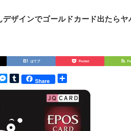
んデザインでゴールドカード出たらヤ
はてブ
Pocket
Fe
py
Skype
Messenger
Tumblr
共
Share
k
有