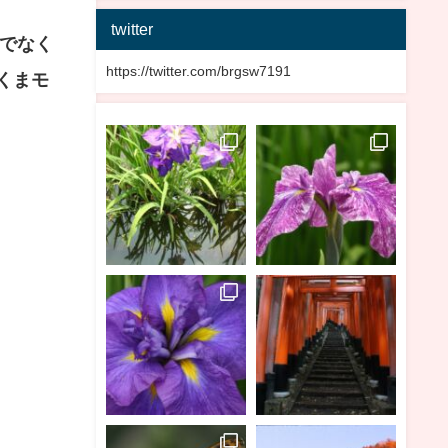
twitter
でなく
https://twitter.com/brgsw7191
くまモ