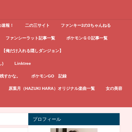
め速報！
二の三サイト
ファンキー2の3ちゃんねる
ファンシーラット記事一覧
ポケモンＧＯ記事一覧
【俺だけ入れる隠しダンジョン】
し)
Linktree
記残すかな。
ポケモンGO 記録
原葉月（HAZUKI HARA）オリジナル楽曲一覧
女の美容
プロフィール