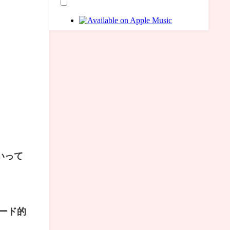
いって
ード的