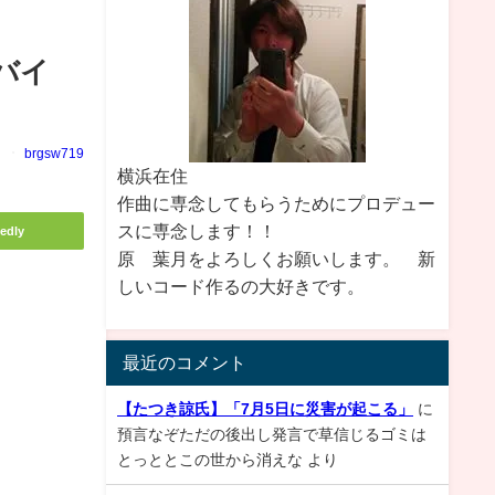
バイ
brgsw719
横浜在住
作曲に専念してもらうためにプロデュー
スに専念します！！
edly
原 葉月をよろしくお願いします。 新
しいコード作るの大好きです。
最近のコメント
【たつき諒氏】「7月5日に災害が起こる」
に
預言なぞただの後出し発言で草信じるゴミは
とっととこの世から消えな
より