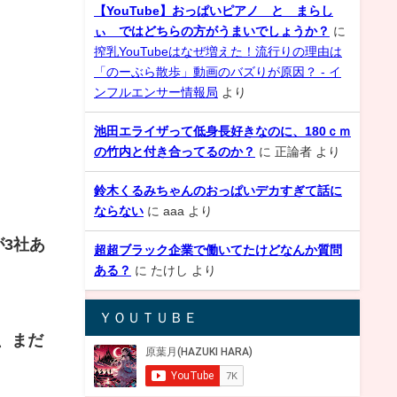
【YouTube】おっぱいピアノ と まらし
ぃ ではどちらの方がうまいでしょうか？
に
搾乳YouTubeはなぜ増えた！流行りの理由は
「のーぶら散歩」動画のバズりが原因？ - イ
ンフルエンサー情報局
より
池田エライザって低身長好きなのに、180ｃｍ
の竹内と付き合ってるのか？
に
正論者
より
鈴木くるみちゃんのおっぱいデカすぎて話に
ならない
に
aaa
より
3社あ
超超ブラック企業で働いてたけどなんか質問
ある？
に
たけし
より
ＹＯＵＴＵＢＥ
、まだ