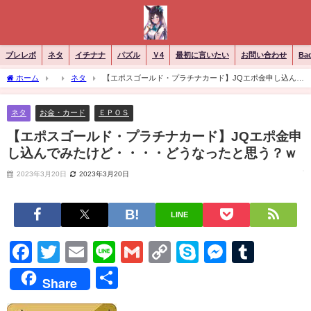
ブレレボ
ネタ
イチナナ
パズル
Ｖ4
最初に言いたい
お問い合わせ
Ba
ホーム
ネタ
【エポスゴールド・プラチナカード】JQエポ金申し込んで
みたけど・・・・どうなったと思う？ｗ
ネタ
お金・カード
ＥＰＯＳ
【エポスゴールド・プラチナカード】JQエポ金申
し込んでみたけど・・・・どうなったと思う？ｗ
2023年3月20日
2023年3月20日
LINE
Facebook
Twitter
Email
Line
Gmail
Copy
Skype
Messen
Tumb
Link
共
Share
有