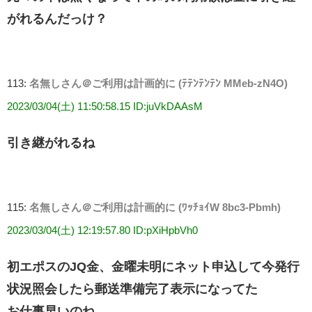
がれるんだっけ？
113:
名無しさん＠ご利用は計画的に (ﾃﾃﾝﾃﾝﾃﾝ MMeb-zN4O)
2023/03/04(土) 11:50:58.15 ID:juVkDAAsM
引き継がれるね
115:
名無しさん＠ご利用は計画的に (ﾜｯﾁｮｲW 8bc3-Pbmh)
2023/03/04(土) 12:19:57.80 ID:pXiHpbVh0
初エポスのJQ金、金曜未明にネット申込して今発行
状況照会したら郵送準備完了表示になってた
お仕事早いのね