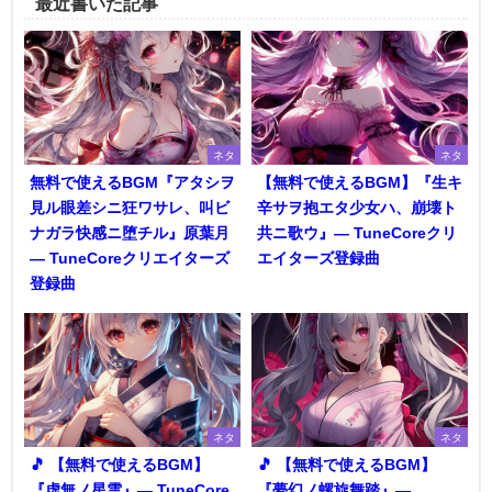
最近書いた記事
ネタ
ネタ
無料で使えるBGM『アタシヲ
【無料で使えるBGM】『生キ
見ル眼差シニ狂ワサレ、叫ビ
辛サヲ抱エタ少女ハ、崩壊ト
ナガラ快感ニ堕チル』原葉月
共ニ歌ウ』― TuneCoreクリ
― TuneCoreクリエイターズ
エイターズ登録曲
登録曲
ネタ
ネタ
🎵 【無料で使えるBGM】
🎵 【無料で使えるBGM】
『虚無ノ星雲』― TuneCore
『夢幻ノ螺旋舞踏』―