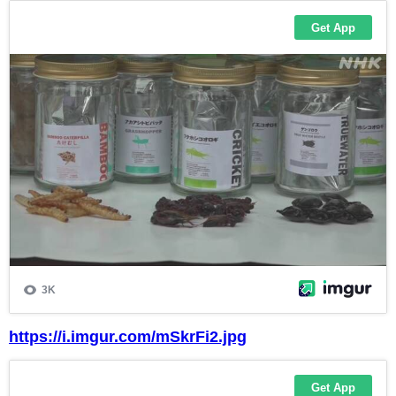
https://i.imgur.com/mSkrFi2.jpg