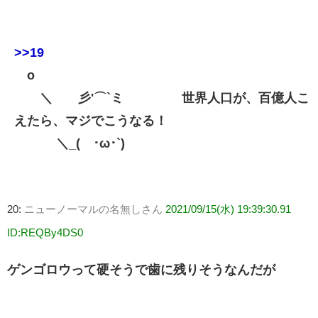
>>19
o
＼ 彡'⌒`ミ 世界人口が、百億人こ
えたら、マジでこうなる！
＼_(´･ω･`)
20:
ニューノーマルの名無しさん
2021/09/15(水) 19:39:30.91
ID:REQBy4DS0
ゲンゴロウって硬そうで歯に残りそうなんだが