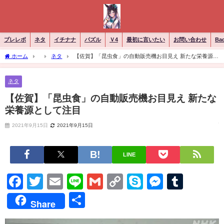
ブレレボ
ネタ
イチナナ
パズル
Ｖ4
最初に言いたい
お問い合わせ
Ba
ホーム
ネタ
【佐賀】「昆虫食」の自動販売機お目見え 新たな栄養源と
して注目
ネタ
【佐賀】「昆虫食」の自動販売機お目見え 新たな
栄養源として注目
2021年9月15日
2021年9月15日
LINE
Facebook
Twitter
Email
Line
Gmail
Copy
Skype
Messen
Tumb
Link
共
Share
有