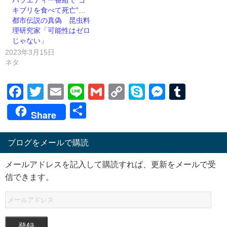
バラエティー番組で”ゴ
キブリを食べて死亡”…
都市伝説の真偽 昆虫料
理研究家「可能性はゼロ
じゃない」
2023年3月15日
ネタ
Facebook
Twitter
Email
Line
Gmail
Copy
Skype
Messen
Tumb
Link
共
Share
有
ブログをメールで購読
メールアドレスを記入して購読すれば、更新をメールで受
信できます。
登録