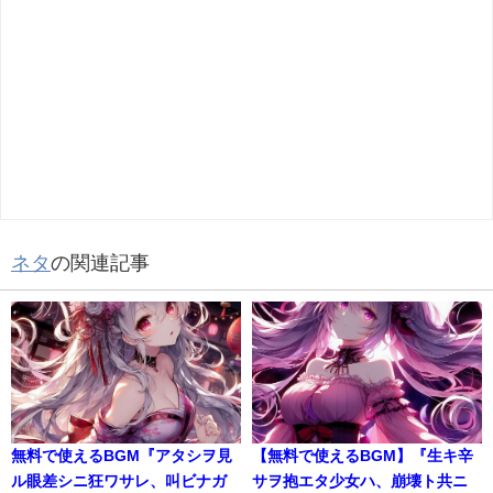
ネタ
の関連記事
無料で使えるBGM『アタシヲ見
【無料で使えるBGM】『生キ辛
ル眼差シニ狂ワサレ、叫ビナガ
サヲ抱エタ少女ハ、崩壊ト共ニ