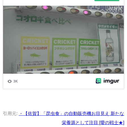
引用元:
・【佐賀】「昆虫食」の自動販売機お目見え 新たな
栄養源として注目 [愛の戦士★]