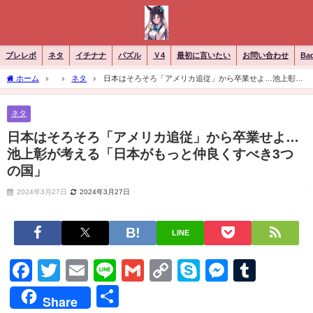
ブレレボ
ネタ
イチナナ
パズル
Ｖ4
最初に言いたい
お問い合わせ
Ba
ホーム
ネタ
日本はそろそろ「アメリカ追従」から卒業せよ…池上彰が
考える「日本がもっと仲良くすべき3つの国」
ネタ
日本はそろそろ「アメリカ追従」から卒業せよ…
池上彰が考える「日本がもっと仲良くすべき3つ
の国」
2024年3月27日
2024年3月27日
LINE
Facebook
Twitter
Email
Line
Gmail
Copy
Skype
Messen
Tumb
Link
共
Share