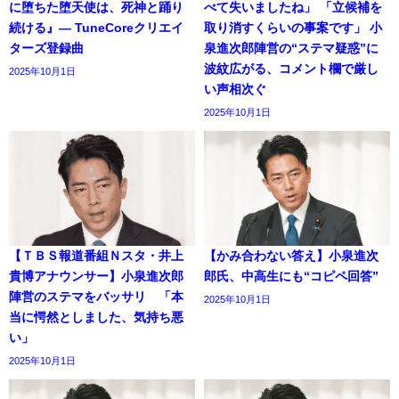
に堕ちた堕天使は、死神と踊り
べて失いましたね」 「立候補を
続ける』― TuneCoreクリエイ
取り消すくらいの事案です」 小
ターズ登録曲
泉進次郎陣営の“ステマ疑惑”に
波紋広がる、コメント欄で厳し
2025年10月1日
い声相次ぐ
2025年10月1日
【ＴＢＳ報道番組Ｎスタ・井上
【かみ合わない答え】小泉進次
貴博アナウンサー】小泉進次郎
郎氏、中高生にも“コピペ回答”
陣営のステマをバッサリ 「本
2025年10月1日
当に愕然としました、気持ち悪
い」
2025年10月1日