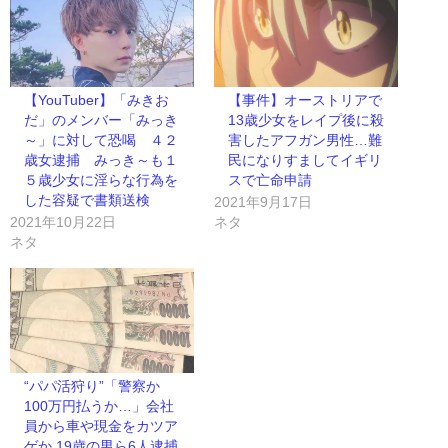
【YouTuber】「みきお
【事件】オーストリアで
だ」のメンバー「みっき
13歳少女をレイプ後に殺
～」に対して恐喝 ４２
害したアフガン男性…難
歳女逮捕 みっき～も１
民になりすましてイギリ
５歳少女に淫らな行為を
スで亡命申請
した容疑で書類送検
2021年9月17日
2021年10月22日
ネタ
ネタ
“パパ活狩り”「警察か
100万円払うか…」会社
員から車や現金をカツア
ゲか 19歳の男ら6人逮捕