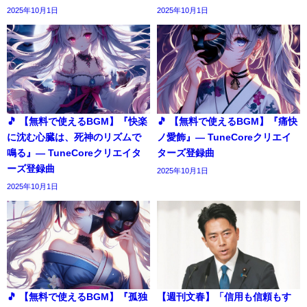
2025年10月1日
2025年10月1日
🎵 【無料で使えるBGM】『快楽
🎵 【無料で使えるBGM】『痛快
に沈む心臓は、死神のリズムで
ノ愛飾』― TuneCoreクリエイ
鳴る』― TuneCoreクリエイタ
ターズ登録曲
ーズ登録曲
2025年10月1日
2025年10月1日
🎵 【無料で使えるBGM】『孤独
【週刊文春】「信用も信頼もす