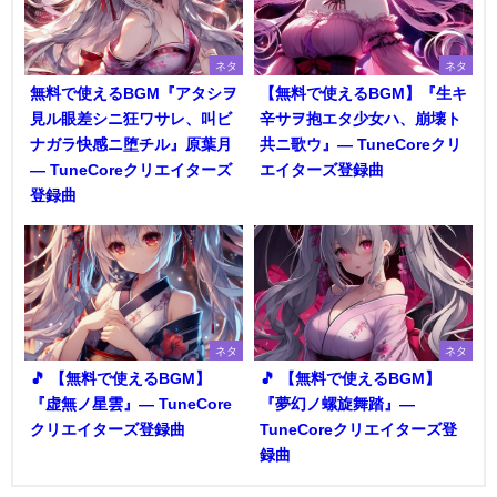
ネタ
ネタ
無料で使えるBGM『アタシヲ
【無料で使えるBGM】『生キ
見ル眼差シニ狂ワサレ、叫ビ
辛サヲ抱エタ少女ハ、崩壊ト
ナガラ快感ニ堕チル』原葉月
共ニ歌ウ』― TuneCoreクリ
― TuneCoreクリエイターズ
エイターズ登録曲
登録曲
ネタ
ネタ
🎵 【無料で使えるBGM】
🎵 【無料で使えるBGM】
『虚無ノ星雲』― TuneCore
『夢幻ノ螺旋舞踏』―
クリエイターズ登録曲
TuneCoreクリエイターズ登
録曲