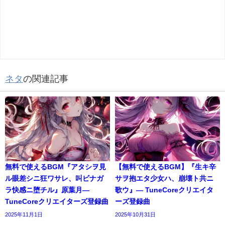
ネタ
の関連記事
無料で使えるBGM『アタシヲ見
【無料で使えるBGM】『生キ辛
ル眼差シニ狂ワサレ、叫ビナガ
サヲ抱エタ少女ハ、崩壊ト共ニ
ラ快感ニ堕チル』原葉月―
歌ウ』― TuneCoreクリエイタ
TuneCoreクリエイターズ登録曲
ーズ登録曲
2025年11月1日
2025年10月31日