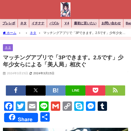
ブレレボ
ネタ
イチナナ
パズル
Ｖ4
最初に言いたい
お問い合わせ
Ba
ホーム
ネタ
マッチングアプリで「3Pできます。2.5です」少年少女ら
による「美人局」相次ぐ
ネタ
マッチングアプリで「3Pできます。2.5です」少
年少女らによる「美人局」相次ぐ
2024年3月15日
2024年3月15日
LINE
Facebook
Twitter
Email
Line
Gmail
Copy
Skype
Messen
Tumb
Link
共
Share
有