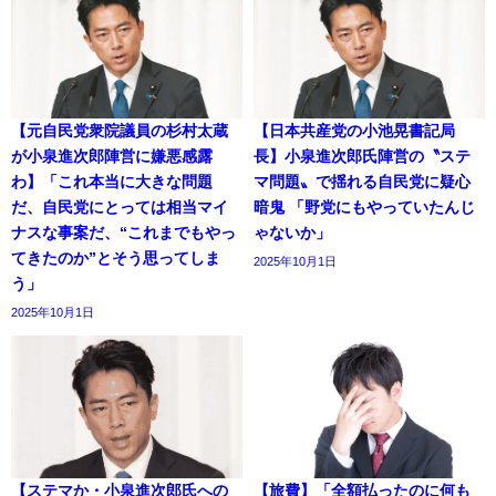
【元自民党衆院議員の杉村太蔵
【日本共産党の小池晃書記局
が小泉進次郎陣営に嫌悪感露
長】小泉進次郎氏陣営の〝ステ
わ】「これ本当に大きな問題
マ問題〟で揺れる自民党に疑心
だ、自民党にとっては相当マイ
暗鬼 「野党にもやっていたんじ
ナスな事案だ、“これまでもやっ
ゃないか」
てきたのか”とそう思ってしま
2025年10月1日
う」
2025年10月1日
【ステマか・小泉進次郎氏への
【旅費】「全額払ったのに何も