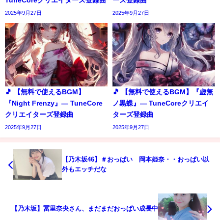
2025年9月27日
2025年9月27日
🎵 【無料で使えるBGM】
🎵 【無料で使えるBGM】『虚無
『Night Frenzy』― TuneCore
ノ黒蝶』― TuneCoreクリエイ
クリエイターズ登録曲
ターズ登録曲
2025年9月27日
2025年9月27日
【乃木坂46】＃おっぱい 岡本姫奈・・おっぱい以
外もエッチだな
【乃木坂】冨里奈央さん、まだまだおっぱい成長中