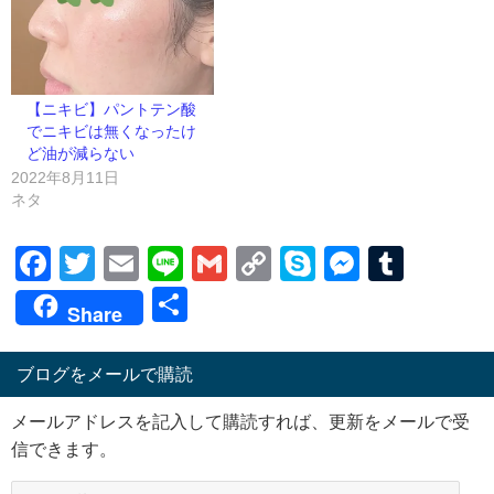
【ニキビ】パントテン酸
でニキビは無くなったけ
ど油が減らない
2022年8月11日
ネタ
Facebook
Twitter
Email
Line
Gmail
Copy
Skype
Messen
Tumb
Link
共
Share
有
ブログをメールで購読
メールアドレスを記入して購読すれば、更新をメールで受
信できます。