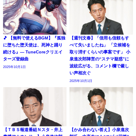
🎵 【無料で使えるBGM】『孤独
【週刊文春】「信用も信頼もす
に堕ちた堕天使は、死神と踊り
べて失いましたね」 「立候補を
続ける』― TuneCoreクリエイ
取り消すくらいの事案です」 小
ターズ登録曲
泉進次郎陣営の“ステマ疑惑”に
波紋広がる、コメント欄で厳し
2025年10月1日
い声相次ぐ
2025年10月1日
【ＴＢＳ報道番組Ｎスタ・井上
【かみ合わない答え】小泉進次