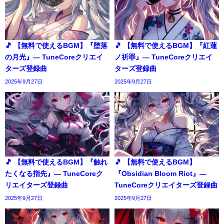
🎵 【無料で使えるBGM】『堕落
🎵 【無料で使えるBGM】『紅蓮
の月光』― TuneCoreクリエイ
ノ祈罪』― TuneCoreクリエイ
ターズ登録曲
ターズ登録曲
2025年9月27日
2025年9月27日
🎵 【無料で使えるBGM】『触れ
🎵 【無料で使えるBGM】
たくなる指先』― TuneCoreク
『Obsidian Bloom Riot』―
リエイターズ登録曲
TuneCoreクリエイターズ登録曲
2025年9月27日
2025年9月27日