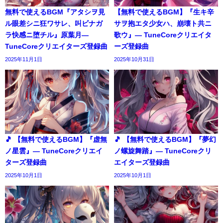
無料で使えるBGM『アタシヲ見
【無料で使えるBGM】『生キ辛
ル眼差シニ狂ワサレ、叫ビナガ
サヲ抱エタ少女ハ、崩壊ト共ニ
ラ快感ニ堕チル』原葉月―
歌ウ』― TuneCoreクリエイタ
TuneCoreクリエイターズ登録曲
ーズ登録曲
2025年11月1日
2025年10月31日
🎵 【無料で使えるBGM】『虚無
🎵 【無料で使えるBGM】『夢幻
ノ星雲』― TuneCoreクリエイ
ノ螺旋舞踏』― TuneCoreクリ
ターズ登録曲
エイターズ登録曲
2025年10月1日
2025年10月1日