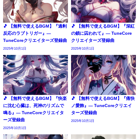
🎵 【無料で使えるBGM】『過剰
🎵 【無料で使えるBGM】『深紅
反応のラブトリガー』―
の鎖に囚われて』― TuneCore
TuneCoreクリエイターズ登録曲
クリエイターズ登録曲
2025年10月1日
2025年10月1日
🎵 【無料で使えるBGM】『快楽
🎵 【無料で使えるBGM】『痛快
に沈む心臓は、死神のリズムで
ノ愛飾』― TuneCoreクリエイ
鳴る』― TuneCoreクリエイタ
ターズ登録曲
ーズ登録曲
2025年10月1日
2025年10月1日