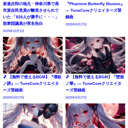
泉進次郎の地元・神奈川県で高
『Phantom Butterfly Illusion』
市派自民党員が離党させられて
― TuneCoreクリエイターズ登
いた 「826人が勝手に・・・」
録曲
前衆院議員が実名告白
2025年9月27日
2025年10月1日
🎵 【無料で使えるBGM】『壊欲
🎵 【無料で使えるBGM】『堕面
ノ誘』― TuneCoreクリエイタ
ノ華』― TuneCoreクリエイタ
ーズ登録曲
ーズ登録曲
2025年9月27日
2025年9月27日