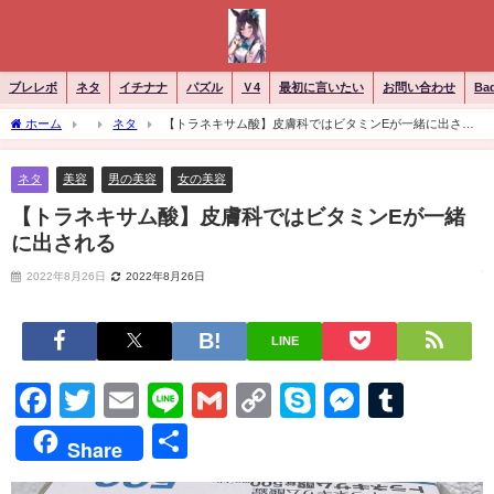
ブレレボ
ネタ
イチナナ
パズル
Ｖ4
最初に言いたい
お問い合わせ
Ba
ホーム
ネタ
【トラネキサム酸】皮膚科ではビタミンEが一緒に出され
る
ネタ
美容
男の美容
女の美容
【トラネキサム酸】皮膚科ではビタミンEが一緒
に出される
2022年8月26日
2022年8月26日
LINE
Facebook
Twitter
Email
Line
Gmail
Copy
Skype
Messen
Tumb
Link
共
Share
有