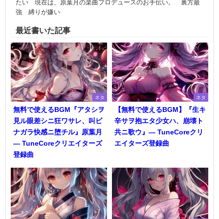
たい 現在は、原葉月の楽曲プロデュースのお手伝い。 裏方最
強 縛りが嫌い
最近書いた記事
ネタ
ネタ
無料で使えるBGM『アタシヲ
【無料で使えるBGM】『生キ
見ル眼差シニ狂ワサレ、叫ビ
辛サヲ抱エタ少女ハ、崩壊ト
ナガラ快感ニ堕チル』原葉月
共ニ歌ウ』― TuneCoreクリ
― TuneCoreクリエイターズ
エイターズ登録曲
登録曲