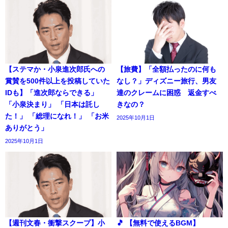
【ステマか・小泉進次郎氏への
【旅費】「全額払ったのに何も
賞賛を500件以上を投稿していた
なし？」ディズニー旅行、男友
IDも】「進次郎ならできる」
達のクレームに困惑 返金すべ
「小泉決まり」 「日本は託し
きなの？
た！」 「総理になれ！」 「お米
2025年10月1日
ありがとう」
2025年10月1日
【週刊文春・衝撃スクープ】小
🎵 【無料で使えるBGM】