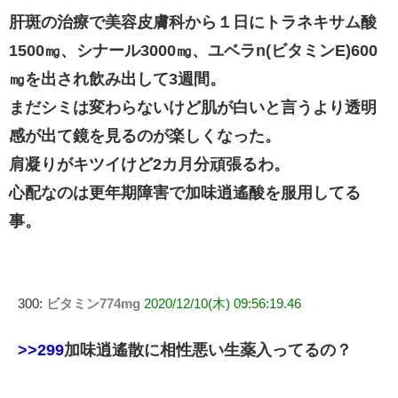
肝斑の治療で美容皮膚科から１日にトラネキサム酸
1500㎎、シナール3000㎎、ユベラn(ビタミンE)600
㎎を出され飲み出して3週間。
まだシミは変わらないけど肌が白いと言うより透明
感が出て鏡を見るのが楽しくなった。
肩凝りがキツイけど2カ月分頑張るわ。
心配なのは更年期障害で加味逍遙酸を服用してる
事。
300:
ビタミン774mg
2020/12/10(木) 09:56:19.46
>>299
加味逍遙散に相性悪い生薬入ってるの？