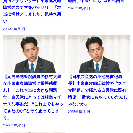
貴博アナウンサー】小泉進次郎
郎氏、中高生にも“コピペ回答”
陣営のステマをバッサリ 「本
2025年10月1日
当に愕然としました、気持ち悪
い」
2025年10月1日
【元自民党衆院議員の杉村太蔵
【日本共産党の小池晃書記局
が小泉進次郎陣営に嫌悪感露
長】小泉進次郎氏陣営の〝ステ
わ】「これ本当に大きな問題
マ問題〟で揺れる自民党に疑心
だ、自民党にとっては相当マイ
暗鬼 「野党にもやっていたんじ
ナスな事案だ、“これまでもやっ
ゃないか」
てきたのか”とそう思ってしま
2025年10月1日
う」
2025年10月1日