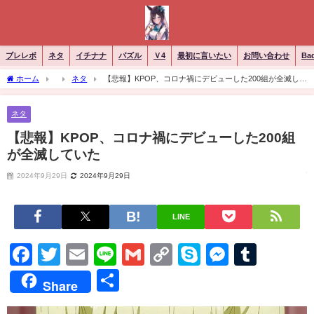
ブレレボ
ネタ
イチナナ
パズル
Ｖ4
最初に言いたい
お問い合わせ
Ba
ホーム
ネタ
【悲報】KPOP、コロナ禍にデビューした200組が全滅して
いた
ネタ
【悲報】KPOP、コロナ禍にデビューした200組
が全滅していた
2024年9月29日
2024年9月29日
LINE
Facebook
Twitter
Email
Line
Gmail
Copy
Skype
Messen
Tumb
Link
共
Share
有