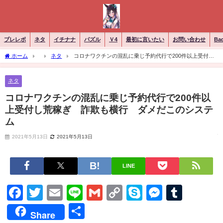
ブレレボ
ネタ
イチナナ
パズル
Ｖ4
最初に言いたい
お問い合わせ
Ba
ホーム
ネタ
コロナワクチンの混乱に乗じ予約代行で200件以上受付し
荒稼ぎ 詐欺も横行 ダメだこのシステム
ネタ
コロナワクチンの混乱に乗じ予約代行で200件以
上受付し荒稼ぎ 詐欺も横行 ダメだこのシステ
ム
2021年5月13日
2021年5月13日
LINE
Facebook
Twitter
Email
Line
Gmail
Copy
Skype
Messen
Tumb
Link
共
Share