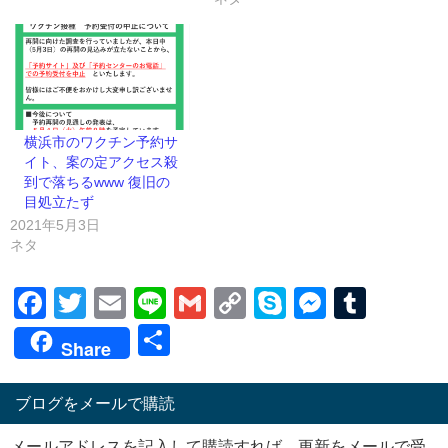
横浜市のワクチン予約サ
イト、案の定アクセス殺
到で落ちるwww 復旧の
目処立たず
2021年5月3日
ネタ
Facebook
Twitter
Email
Line
Gmail
Copy
Skype
Messen
Tumb
Link
共
Share
有
ブログをメールで購読
メールアドレスを記入して購読すれば、更新をメールで受