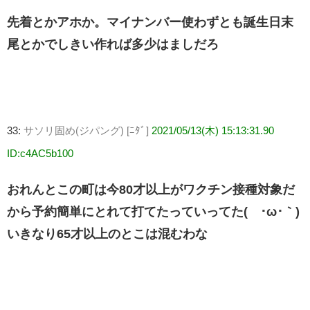
先着とかアホか。マイナンバー使わずとも誕生日末
尾とかでしきい作れば多少はましだろ
33:
サソリ固め(ジパング) [ﾆﾀﾞ]
2021/05/13(木) 15:13:31.90
ID:c4AC5b100
おれんとこの町は今80才以上がワクチン接種対象だ
から予約簡単にとれて打てたっていってた(´･ω･｀)
いきなり65才以上のとこは混むわな