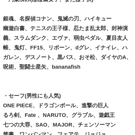
銀魂、名探偵コナン、鬼滅の刃、ハイキュー
幽遊白書、テニスの王子様、忍たま乱太郎、封神演
義、スラムダンク、エヴァ、弱虫ペダル、夏目友人
帳、鬼灯、FF15、リボーン、dグレ、イナイレ、ハ
ガレン、デスノート、黒バス、おそ松、ダイヤのA、
呪術、聖闘士星矢、bananafish
・セーフ(男性にも人気)
ONE PIECE、ドラゴンボール、進撃の巨人
るろ剣、Fate 、NARUTO、グラブル、遊戯王
七つの大罪、SAO、MAJOR、チェンソーマン
禁書、ワンパンマン、フェアテ、ジョジョ