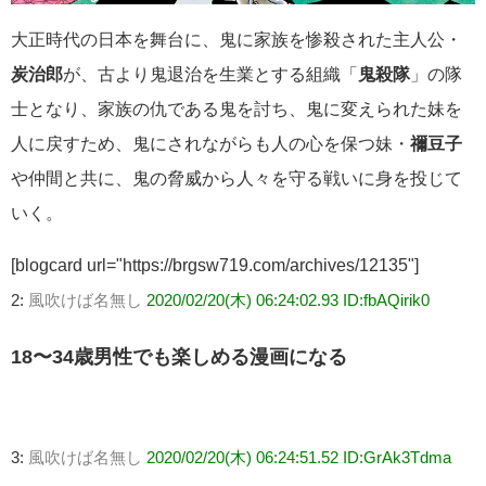
大正時代の日本を舞台に、鬼に家族を惨殺された主人公・
炭治郎
が、古より鬼退治を生業とする組織「
鬼殺隊
」の隊
士となり、家族の仇である鬼を討ち、鬼に変えられた妹を
人に戻すため、鬼にされながらも人の心を保つ妹・
禰豆子
や仲間と共に、鬼の脅威から人々を守る戦いに身を投じて
いく。
[blogcard url="https://brgsw719.com/archives/12135"]
2:
風吹けば名無し
2020/02/20(木) 06:24:02.93 ID:fbAQirik0
18〜34歳男性でも楽しめる漫画になる
3:
風吹けば名無し
2020/02/20(木) 06:24:51.52 ID:GrAk3Tdma