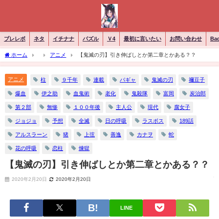
ブレレボ
ネタ
イチナナ
パズル
Ｖ4
最初に言いたい
お問い合わせ
Ba
ホーム
アニメ
【鬼滅の刃】引き伸ばしとか第二章とかある？？
アニメ
柱
９千年
連載
パギャ
鬼滅の刃
禰豆子
爆血
伊之助
血鬼術
老化
鬼殺隊
富岡
炭治郎
第２部
無惨
１００年後
主人公
現代
腐女子
ジョジョ
予想
全滅
日の呼吸
ラスボス
189話
アルスラーン
猪
上弦
善逸
カナヲ
蛇
花の呼吸
恋柱
煉獄
【鬼滅の刃】引き伸ばしとか第二章とかある？？
2020年2月20日
2020年2月20日
LINE