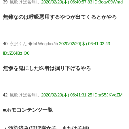
39:
風吹けば名無し
2020/02/20(木) 06:40:57.83 ID:3cgv09Wmd
無難なのは呼吸悪用するやつが出てくるとかやろ
40:
永沢くん ◆foLWogdxx/ib
2020/02/20(木) 06:41:03.43
ID:/ZX4BzIO0
無惨を鬼にした医者は掘り下げるやろ
42:
風吹けば名無し
2020/02/20(木) 06:41:31.25 ID:aS5JKVeZM
■ホモコンテンツ一覧
・汚染済み(ほぼ腐女子、または子供)