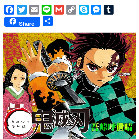
Facebook
Twitter
Email
Line
Gmail
Copy
Skype
Messen
Tumb
Link
共
Share
有