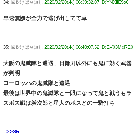
34:
風吹けば名無し
2020/02/20(木) 06:39:32.07 ID:YNXiiE9o0
早速無惨が全力で逃げ出してて草
35:
風吹けば名無し
2020/02/20(木) 06:40:07.52 ID:EV03MeRE0
大阪の鬼滅隊と遭遇、日輪刀以外にも鬼に効く武器
が判明
ヨーロッパの鬼滅隊と遭遇
最後は世界中の鬼滅隊と一眼になって鬼と戦うもラ
スボス戦は炭次郎と星人のボスとの一騎打ち
>>35