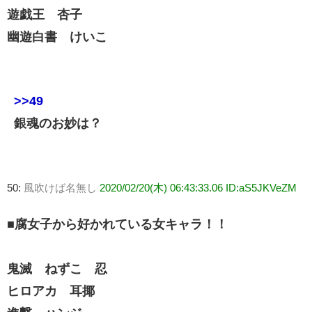
遊戯王 杏子
幽遊白書 けいこ
>>49
銀魂のお妙は？
50:
風吹けば名無し
2020/02/20(木) 06:43:33.06 ID:aS5JKVeZM
■腐女子から好かれている女キャラ！！
鬼滅 ねずこ 忍
ヒロアカ 耳揶