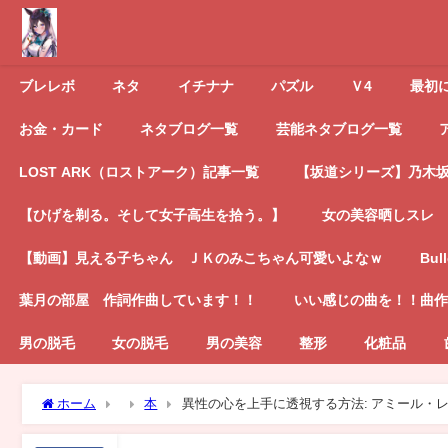
ブレレボ
ネタ
イチナナ
パズル
Ｖ4
最初
お金・カード
ネタブログ一覧
芸能ネタブログ一覧
LOST ARK（ロストアーク）記事一覧
【坂道シリーズ】乃木坂4
【ひげを剃る。そして女子高生を拾う。】
女の美容晒しスレ
【動画】見える子ちゃん ＪＫのみこちゃん可愛いよなｗ
Bul
葉月の部屋 作詞作曲しています！！
いい感じの曲を！！曲作
男の脱毛
女の脱毛
男の美容
整形
化粧品
ホーム
本
異性の心を上手に透視する方法: アミール・