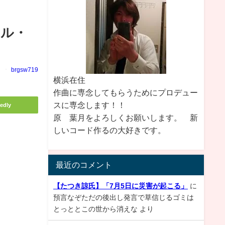
ェル・
brgsw719
横浜在住
作曲に専念してもらうためにプロデュー
スに専念します！！
edly
原 葉月をよろしくお願いします。 新
しいコード作るの大好きです。
最近のコメント
【たつき諒氏】「7月5日に災害が起こる」
に
預言なぞただの後出し発言で草信じるゴミは
とっととこの世から消えな
より