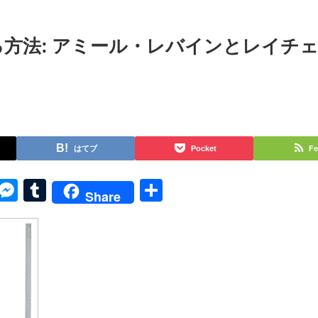
方法: アミール・レバインとレイチ
はてブ
Pocket
Fe
py
Skype
Messenger
Tumblr
共
Share
k
有