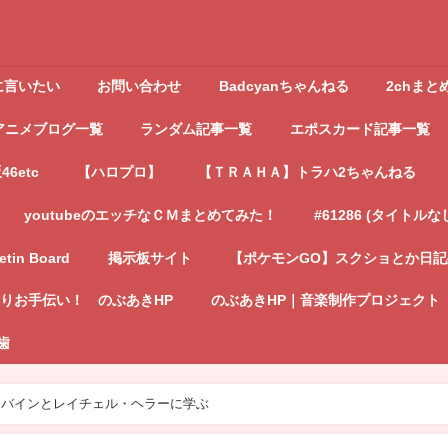
に言いたい
お問い合わせ
Badcyanちゃんねる
2chまと
アニメブログ一覧
ランダム記事一覧
エポスカード記事一覧
6etc
【ハロプロ】
【ＴＲＡＨＡ】トラハ2ちゃんねる
youtubeのエッチなＣＭまとめてみた！
#61286 (タイトルな
letin Board
掲示板サイト
【ポケモンGO】スクショとか日
りお手伝い！ のぶあきHP
のぶあきHP｜音楽制作プロジェクト
歯
レバインとレイチェル・ヘラーに学ぶ