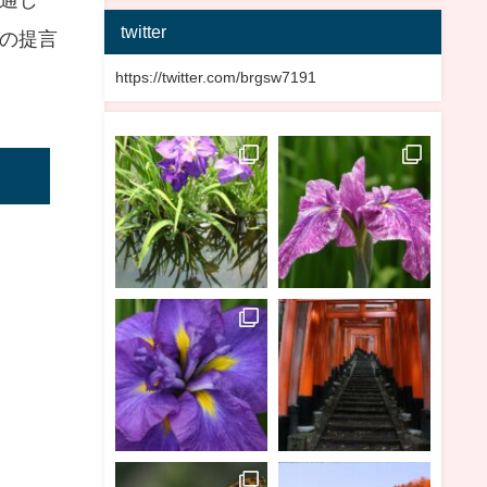
twitter
の提言
https://twitter.com/brgsw7191