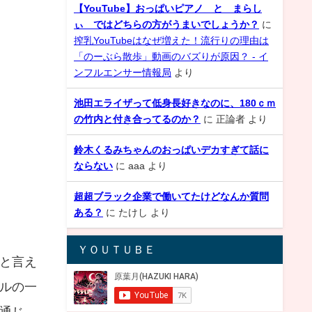
【YouTube】おっぱいピアノ と まらし
ぃ ではどちらの方がうまいでしょうか？
に
搾乳YouTubeはなぜ増えた！流行りの理由は
「のーぶら散歩」動画のバズりが原因？ - イ
ンフルエンサー情報局
より
池田エライザって低身長好きなのに、180ｃｍ
の竹内と付き合ってるのか？
に
正論者
より
鈴木くるみちゃんのおっぱいデカすぎて話に
ならない
に
aaa
より
超超ブラック企業で働いてたけどなんか質問
ある？
に
たけし
より
ＹＯＵＴＵＢＥ
と言え
ルの一
通じ