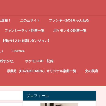
め速報！
二の三サイト
ファンキー2の3ちゃんねる
ファンシーラット記事一覧
ポケモンＧＯ記事一覧
【俺だけ入れる隠しダンジョン】
し)
Linktree
記残すかな。
ポケモンGO 記録
原葉月（HAZUKI HARA）オリジナル楽曲一覧
女の美容
プロフィール