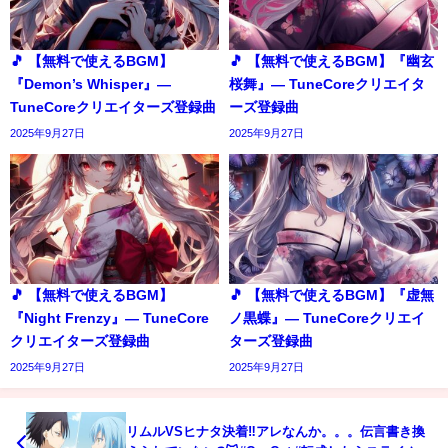
🎵 【無料で使えるBGM】
🎵 【無料で使えるBGM】『幽玄
『Demon’s Whisper』―
桜舞』― TuneCoreクリエイタ
TuneCoreクリエイターズ登録曲
ーズ登録曲
2025年9月27日
2025年9月27日
🎵 【無料で使えるBGM】
🎵 【無料で使えるBGM】『虚無
『Night Frenzy』― TuneCore
ノ黒蝶』― TuneCoreクリエイ
クリエイターズ登録曲
ターズ登録曲
2025年9月27日
2025年9月27日
リムルVSヒナタ決着‼️アレなんか。。。伝言書き換