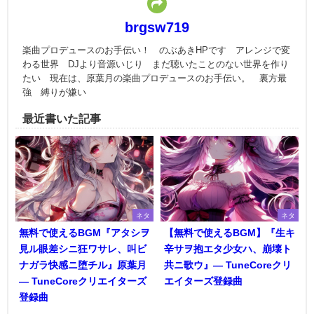
brgsw719
楽曲プロデュースのお手伝い！ のぶあきHPです アレンジで変
わる世界 DJより音源いじり まだ聴いたことのない世界を作り
たい 現在は、原葉月の楽曲プロデュースのお手伝い。 裏方最
強 縛りが嫌い
最近書いた記事
ネタ
ネタ
無料で使えるBGM『アタシヲ
【無料で使えるBGM】『生キ
見ル眼差シニ狂ワサレ、叫ビ
辛サヲ抱エタ少女ハ、崩壊ト
ナガラ快感ニ堕チル』原葉月
共ニ歌ウ』― TuneCoreクリ
― TuneCoreクリエイターズ
エイターズ登録曲
登録曲