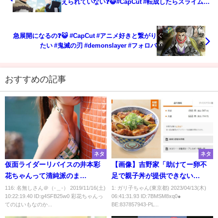
えられていない❓️😺#CapCut #転成したらスライムだ
った件 #アニメ好きと繋がりたい #転スラ #フォロバ
急展開になるの❓️😺 #CapCut #アニメ好きと繋がり
たい #鬼滅の刃 #demonslayer #フォロバ
おすすめの記事
ネタ
ネタ
仮面ライダーリバイスの井本彩
【画像】吉野家「助けてー卵不
花ちゃんって清純派のま
足で親子丼が提供できない
ま・・・・・
の！」 代打で「焼き鳥丼」発
116: 名無しさん＠（‐＿‐） 2019/11/16(土)
1: ガリ子ちゃん(東京都) 2023/04/13(木)
10:22:19.40 ID:g4SFB25w0 彩花ちゃんっ
06:41:31.93 ID:7BMSM8xq0●
売
てのはいもなのか...
BE:837857943-PL...