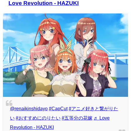
Love Revolution - HAZUKI
@renaikinshidayo
#CapCut
#アニメ好きと繋がりた
い
#おすすめにのりたい
#五等分の花嫁
♬ Love
Revolution - HAZUKI