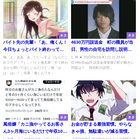
ネタ
ネタ
バイト先の先輩♀「あ、俺くん！
4630万円誤送金 町の職員が当
今日ちょっとバイト終わってか
日、男性の自宅を訪問し説明
ら時間ある？」
銀行まで同行
俺「え、ああ、あ、いいっすよ（なんだこ
1: 神 ★ 2022/05/19(木) 11:21:28.64
れフラグ！？）」バイト後先輩「すぐ終わ
ID:H6cIEag29 誤送金発覚後の町の動きに
るから聞いてほしいんだけど」俺「は、
問題は？ 阿武町の説明...
は、はい！」先輩「俺くんワキ...
ネタ
ネタ
風俗嬢「カニ漁やってるお客さ
お金が貯まる最強習慣。やらな
ん3ヶ月海にいるだけで年収1000
きゃ損、無駄遣いが減る習慣。
～1500万、アホらしくなってき
1: 名無しさん＠涙目です。(アメリカ)
【成功体験】他の貯金できる人の習慣を真