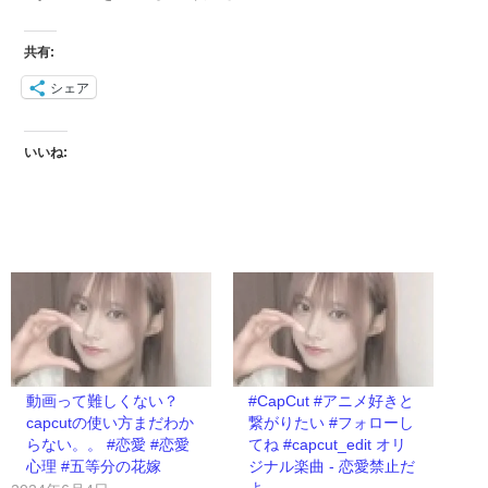
共有:
シェア
いいね:
動画って難しくない？
#CapCut #アニメ好きと
capcutの使い方まだわか
繋がりたい #フォローし
らない。。 #恋愛 #恋愛
てね #capcut_edit オリ
心理 #五等分の花嫁
ジナル楽曲 - 恋愛禁止だ
よ