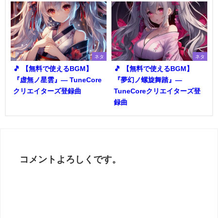
ネタ
ネタ
🎵 【無料で使えるBGM】
🎵 【無料で使えるBGM】
『虚無ノ星雲』― TuneCore
『夢幻ノ螺旋舞踏』―
クリエイターズ登録曲
TuneCoreクリエイターズ登
録曲
コメントよろしくです。