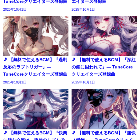
TuneCoreクリエイターズ登録曲
エイターズ登録曲
2025年10月1日
2025年10月1日
🎵 【無料で使えるBGM】『過剰
🎵 【無料で使えるBGM】『深紅
反応のラブトリガー』―
の鎖に囚われて』― TuneCore
TuneCoreクリエイターズ登録曲
クリエイターズ登録曲
2025年10月1日
2025年10月1日
🎵 【無料で使えるBGM】『快楽
🎵 【無料で使えるBGM】『痛快
に沈む心臓は、死神のリズムで
ノ愛飾』― TuneCoreクリエイ