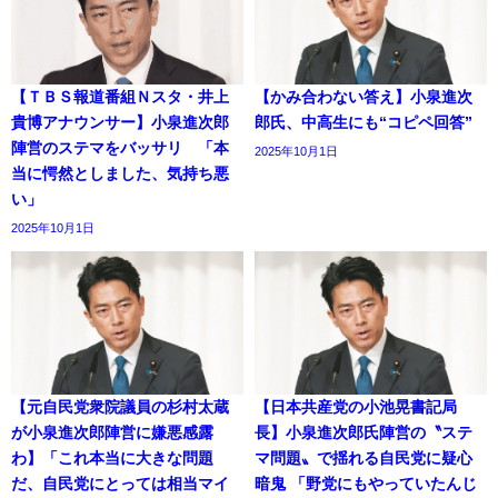
【ＴＢＳ報道番組Ｎスタ・井上
【かみ合わない答え】小泉進次
貴博アナウンサー】小泉進次郎
郎氏、中高生にも“コピペ回答”
陣営のステマをバッサリ 「本
2025年10月1日
当に愕然としました、気持ち悪
い」
2025年10月1日
【元自民党衆院議員の杉村太蔵
【日本共産党の小池晃書記局
が小泉進次郎陣営に嫌悪感露
長】小泉進次郎氏陣営の〝ステ
わ】「これ本当に大きな問題
マ問題〟で揺れる自民党に疑心
だ、自民党にとっては相当マイ
暗鬼 「野党にもやっていたんじ