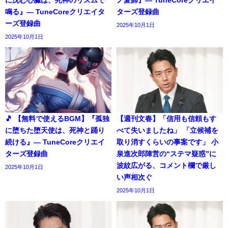
鳴る』― TuneCoreクリエイタ
ターズ登録曲
ーズ登録曲
2025年10月1日
2025年10月1日
🎵 【無料で使えるBGM】『孤独
【週刊文春】「信用も信頼もす
に堕ちた堕天使は、死神と踊り
べて失いましたね」 「立候補を
続ける』― TuneCoreクリエイ
取り消すくらいの事案です」 小
ターズ登録曲
泉進次郎陣営の“ステマ疑惑”に
波紋広がる、コメント欄で厳し
2025年10月1日
い声相次ぐ
2025年10月1日