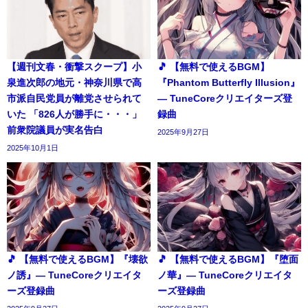
【週刊文春・衝撃スクープ】小
🎵 【無料で使えるBGM】
泉進次郎の地元・神奈川県で高
『Phantom Butterfly Illusion』
市派自民党員が離党させられて
― TuneCoreクリエイターズ登
いた 「826人が勝手に・・・」
録曲
前衆院議員が実名告白
2025年9月27日
2025年10月1日
🎵 【無料で使えるBGM】『壊欲
🎵 【無料で使えるBGM】『堕面
ノ誘』― TuneCoreクリエイタ
ノ華』― TuneCoreクリエイタ
ーズ登録曲
ーズ登録曲