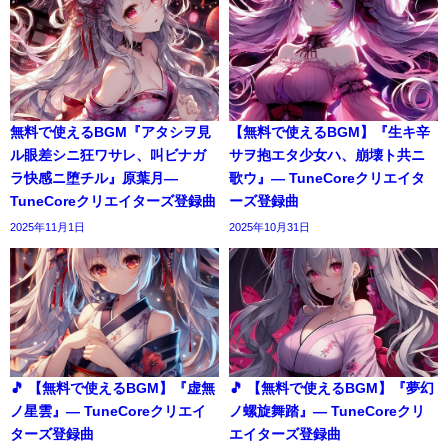
無料で使えるBGM『アタシヲ見
【無料で使えるBGM】『生キ辛
ル眼差シニ狂ワサレ、叫ビナガ
サヲ抱エタ少女ハ、崩壊ト共ニ
ラ快感ニ堕チル』原葉月―
歌ウ』― TuneCoreクリエイタ
TuneCoreクリエイターズ登録曲
ーズ登録曲
2025年11月1日
2025年10月31日
🎵 【無料で使えるBGM】『虚無
🎵 【無料で使えるBGM】『夢幻
ノ星雲』― TuneCoreクリエイ
ノ螺旋舞踏』― TuneCoreクリ
ターズ登録曲
エイターズ登録曲