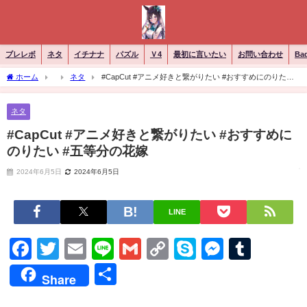
ブレレボ
ネタ
イチナナ
パズル
Ｖ4
最初に言いたい
お問い合わせ
Ba
ホーム
ネタ
#CapCut #アニメ好きと繋がりたい #おすすめにのりたい #
五等分の花嫁
ネタ
#CapCut #アニメ好きと繋がりたい #おすすめに
のりたい #五等分の花嫁
2024年6月5日
2024年6月5日
LINE
Facebook
Twitter
Email
Line
Gmail
Copy
Skype
Messen
Tumb
Link
共
Share
有