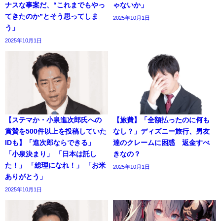
ナスな事案だ、“これまでもやっ
ゃないか」
てきたのか”とそう思ってしま
2025年10月1日
う」
2025年10月1日
【ステマか・小泉進次郎氏への
【旅費】「全額払ったのに何も
賞賛を500件以上を投稿していた
なし？」ディズニー旅行、男友
IDも】「進次郎ならできる」
達のクレームに困惑 返金すべ
「小泉決まり」 「日本は託し
きなの？
た！」 「総理になれ！」 「お米
2025年10月1日
ありがとう」
2025年10月1日