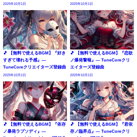
2025年10月1日
2025年10月1日
🎵 【無料で使えるBGM】『好き
🎵 【無料で使えるBGM】『恋欲
すぎて壊れる予感』―
ノ爆発警報』― TuneCoreクリ
TuneCoreクリエイターズ登録曲
エイターズ登録曲
2025年10月1日
2025年10月1日
🎵 【無料で使えるBGM】『依存
🎵 【無料で使えるBGM】『君依
ノ暴発ラプソディ』―
存ノ臨界点』― TuneCoreクリ