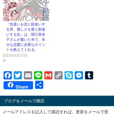
『気遣いを恋と勘違いす
る男、優しさを愛と勘違
いする女』は、関口美奈
子さんが書いた本で、幸
せな恋愛に必要なポイン
トを教えてくれる。
2023年5月17日
本
Facebook
Twitter
Email
Line
Gmail
Copy
Skype
Messen
Tumb
Link
共
Share
有
ブログをメールで購読
メールアドレスを記入して購読すれば、更新をメールで受