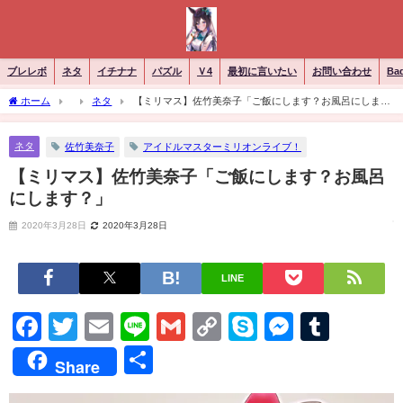
ブレレボ
ネタ
イチナナ
パズル
Ｖ4
最初に言いたい
お問い合わせ
Ba
ホーム
ネタ
【ミリマス】佐竹美奈子「ご飯にします？お風呂にしま
す？」
ネタ
佐竹美奈子
アイドルマスターミリオンライブ！
【ミリマス】佐竹美奈子「ご飯にします？お風呂
にします？」
2020年3月28日
2020年3月28日
LINE
Facebook
Twitter
Email
Line
Gmail
Copy
Skype
Messen
Tumb
Link
共
Share
有