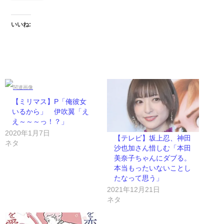
いいね:
【ミリマス】P「俺彼女
いるから」 伊吹翼「え
え～～～っ！？」
2020年1月7日
【テレビ】坂上忍、神田
ネタ
沙也加さん惜しむ「本田
美奈子ちゃんにダブる。
本当もったいないことし
たなって思う」
2021年12月21日
ネタ