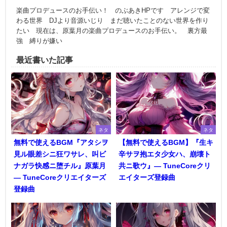
楽曲プロデュースのお手伝い！ のぶあきHPです アレンジで変
わる世界 DJより音源いじり まだ聴いたことのない世界を作り
たい 現在は、原葉月の楽曲プロデュースのお手伝い。 裏方最
強 縛りが嫌い
最近書いた記事
ネタ
ネタ
無料で使えるBGM『アタシヲ
【無料で使えるBGM】『生キ
見ル眼差シニ狂ワサレ、叫ビ
辛サヲ抱エタ少女ハ、崩壊ト
ナガラ快感ニ堕チル』原葉月
共ニ歌ウ』― TuneCoreクリ
― TuneCoreクリエイターズ
エイターズ登録曲
登録曲