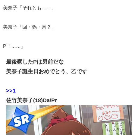
美奈子「それとも……」
美奈子「回・鍋・肉？」
P「……」
最後察したPは男前だな
美奈子誕生日おめでとう、乙です
>>1
佐竹美奈子(18)Da/Pr