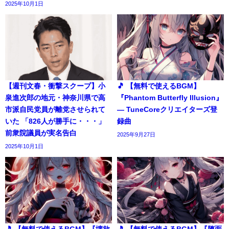
2025年10月1日
【週刊文春・衝撃スクープ】小
🎵 【無料で使えるBGM】
泉進次郎の地元・神奈川県で高
『Phantom Butterfly Illusion』
市派自民党員が離党させられて
― TuneCoreクリエイターズ登
いた 「826人が勝手に・・・」
録曲
前衆院議員が実名告白
2025年9月27日
2025年10月1日
🎵 【無料で使えるBGM】『壊欲
🎵 【無料で使えるBGM】『堕面