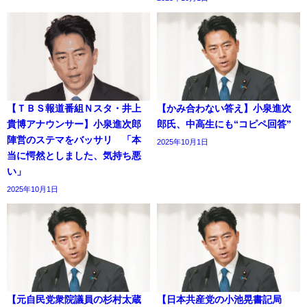
【ＴＢＳ報道番組Ｎスタ・井上
【かみ合わない答え】小泉進次
貴博アナウンサー】小泉進次郎
郎氏、中高生にも“コピペ回答”
陣営のステマをバッサリ 「本
2025年10月1日
当に愕然としました、気持ち悪
い」
2025年10月1日
【元自民党衆院議員の杉村太蔵
【日本共産党の小池晃書記局