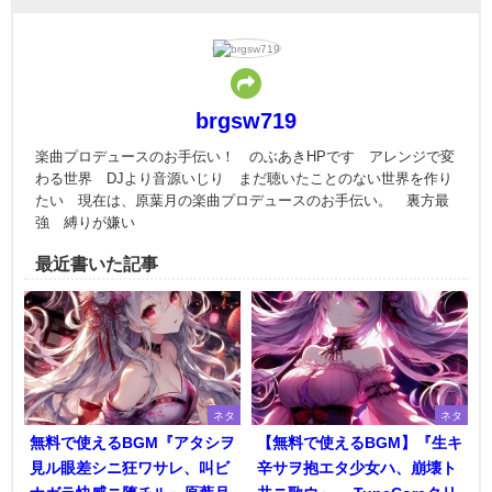
brgsw719
楽曲プロデュースのお手伝い！ のぶあきHPです アレンジで変
わる世界 DJより音源いじり まだ聴いたことのない世界を作り
たい 現在は、原葉月の楽曲プロデュースのお手伝い。 裏方最
強 縛りが嫌い
最近書いた記事
ネタ
ネタ
無料で使えるBGM『アタシヲ
【無料で使えるBGM】『生キ
見ル眼差シニ狂ワサレ、叫ビ
辛サヲ抱エタ少女ハ、崩壊ト