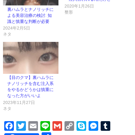
2020年1月26日
裏ハムラとナノリッチに
整形
よる美容治療の検討: 知
識と慎重な判断が必要
2024年2月5日
ネタ
【目のクマ】裏ハムラに
ナノリッチを含む注入系
をやるかどうかは慎重に
なった方がいいよ
2023年11月27日
ネタ
Facebook
Twitter
Email
Line
Gmail
Copy
Skype
Messen
Tumb