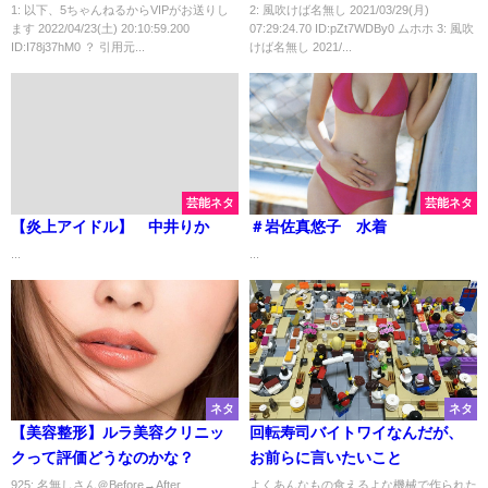
1: 以下、5ちゃんねるからVIPがお送りし
2: 風吹けば名無し 2021/03/29(月)
ます 2022/04/23(土) 20:10:59.200
07:29:24.70 ID:pZt7WDBy0 ムホホ 3: 風吹
ID:I78j37hM0 ？ 引用元...
けば名無し 2021/...
芸能ネタ
芸能ネタ
【炎上アイドル】 中井りか
＃岩佐真悠子 水着
...
...
ネタ
ネタ
【美容整形】ルラ美容クリニッ
回転寿司バイトワイなんだが、
クって評価どうなのかな？
お前らに言いたいこと
925: 名無しさん＠Before→After
よくあんなもの食えるよな機械で作られた