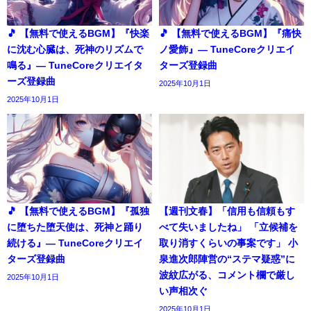
🎵 【無料で使えるBGM】『快楽
🎵 【無料で使えるBGM】『痛快
に沈む心臓は、死神のリズムで
ノ愛飾』― TuneCoreクリエイ
鳴る』― TuneCoreクリエイタ
ターズ登録曲
ーズ登録曲
2025年10月1日
2025年10月1日
🎵 【無料で使えるBGM】『孤独
【週刊文春】「信用も信頼もす
に堕ちた堕天使は、死神と踊り
べて失いましたね」 「立候補を
続ける』― TuneCoreクリエイ
取り消すくらいの事案です」 小
ターズ登録曲
泉進次郎陣営の“ステマ疑惑”に
波紋広がる、コメント欄で厳し
2025年10月1日
い声相次ぐ
2025年10月1日