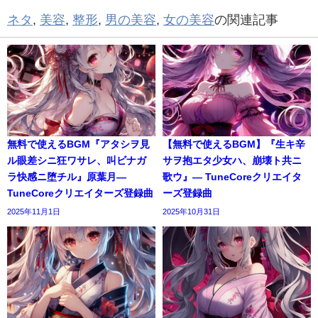
ネタ
,
美容
,
整形
,
男の美容
,
女の美容
の関連記事
無料で使えるBGM『アタシヲ見
【無料で使えるBGM】『生キ辛
ル眼差シニ狂ワサレ、叫ビナガ
サヲ抱エタ少女ハ、崩壊ト共ニ
ラ快感ニ堕チル』原葉月―
歌ウ』― TuneCoreクリエイタ
TuneCoreクリエイターズ登録曲
ーズ登録曲
2025年11月1日
2025年10月31日