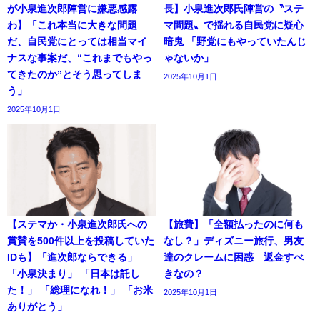
が小泉進次郎陣営に嫌悪感露
長】小泉進次郎氏陣営の〝ステ
わ】「これ本当に大きな問題
マ問題〟で揺れる自民党に疑心
だ、自民党にとっては相当マイ
暗鬼 「野党にもやっていたんじ
ナスな事案だ、“これまでもやっ
ゃないか」
てきたのか”とそう思ってしま
2025年10月1日
う」
2025年10月1日
【ステマか・小泉進次郎氏への
【旅費】「全額払ったのに何も
賞賛を500件以上を投稿していた
なし？」ディズニー旅行、男友
IDも】「進次郎ならできる」
達のクレームに困惑 返金すべ
「小泉決まり」 「日本は託し
きなの？
た！」 「総理になれ！」 「お米
2025年10月1日
ありがとう」