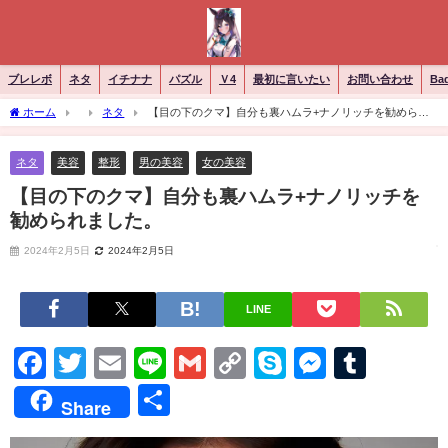
ブレレボ
ネタ
イチナナ
パズル
Ｖ4
最初に言いたい
お問い合わせ
Ba
ホーム
ネタ
【目の下のクマ】自分も裏ハムラ+ナノリッチを勧められ
ました。
ネタ
美容
整形
男の美容
女の美容
【目の下のクマ】自分も裏ハムラ+ナノリッチを
勧められました。
2024年2月5日
2024年2月5日
LINE
Facebook
Twitter
Email
Line
Gmail
Copy
Skype
Messen
Tumb
Link
共
Share
有