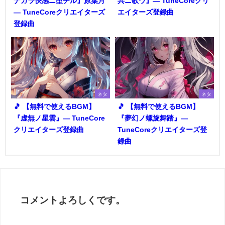
ナガラ快感ニ堕チル』原葉月
共ニ歌ウ』― TuneCoreクリ
― TuneCoreクリエイターズ
エイターズ登録曲
登録曲
ネタ
ネタ
🎵 【無料で使えるBGM】
🎵 【無料で使えるBGM】
『虚無ノ星雲』― TuneCore
『夢幻ノ螺旋舞踏』―
クリエイターズ登録曲
TuneCoreクリエイターズ登
録曲
コメントよろしくです。