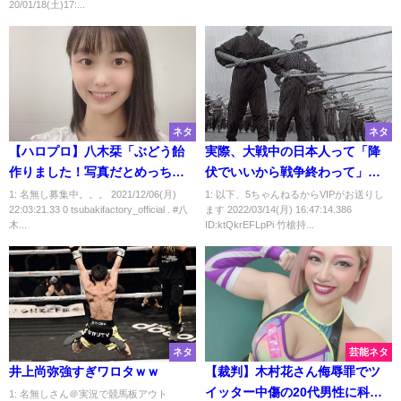
20/01/18(土)17:...
ネタ
ネタ
【ハロプロ】八木栞「ぶどう飴
実際、大戦中の日本人って「降
作りました！写真だとめっちゃ
伏でいいから戦争終わって」っ
美味しそうでしょ！成功か失敗
て考えてなかったわけ？
1: 名無し募集中。。。 2021/12/06(月)
1: 以下、5ちゃんねるからVIPがお送りし
22:03:21.33 0 tsubakifactory_official . #八
ます 2022/03/14(月) 16:47:14.386
か当ててみてください」
木...
ID:ktQkrEFLpPi 竹槍持...
ネタ
芸能ネタ
井上尚弥強すぎワロタｗｗ
【裁判】木村花さん侮辱罪でツ
イッター中傷の20代男性に科料9
1: 名無しさん＠実況で競馬板アウト