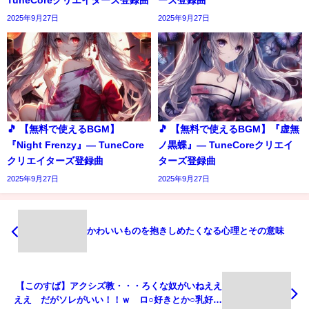
TuneCoreクリエイターズ登録曲
ーズ登録曲
2025年9月27日
2025年9月27日
🎵 【無料で使えるBGM】
🎵 【無料で使えるBGM】『虚無
『Night Frenzy』― TuneCore
ノ黒蝶』― TuneCoreクリエイ
クリエイターズ登録曲
ターズ登録曲
2025年9月27日
2025年9月27日
かわいいものを抱きしめたくなる心理とその意味
【このすば】アクシズ教・・・ろくな奴がいねええ
ええ だがソレがいい！！ｗ ロ○好きとか○乳好き