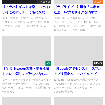
ＴＲＡＨＡ
アニメ
【トラハ】ギルドは楽しいぞ♪お
【ラブライブ！】璃奈「…出来
いそこのボッチ！うちに来ない
たよ、AVのモザイクを消すプロ
か？ｗ
グラム」 侑「うひょ～、璃奈ち
XLIFって陰キャが常にイキってて草 つー
次の日 侑「え？璃奈ちゃんが不登校
かNeko9はどこに行ったの？w 275: 名無
に？」 愛「りなりーからLINEあってね…
ゃん天才！w借りてくねw」 璃
しですよ、名無し！(東京都) (ﾜｯﾁｮｲW
もう学校行きたくないって…」 彼方「璃
奈「…」
02...
奈ちゃんが…」 エマ「璃奈...
Ｖ4
NEWS
【Ｖ4】Nexson攻略・情報＆晒
【Googleアドセンス】 スマホ
しスレ 紫リング欲しいなら課
アプリ廃止へ モバイルアプリ
金しろ！ ゴメン引退するわ
のサポートを終了と発表
ゴールドガチャでサクッと紫揃えよう！と
11月18日、Googleが広告配信サービス
か画像付きで全力煽りしてもいいのにね
「Googleアドセンス」のモバイルアプリ
604: 名無しですよ、名無し！(三重県) (ﾜｯ
のサポートを終了すると発表した。
ﾁｮｲW 7e...
Googleが同サー...