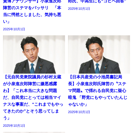
貴博アナウンサー】小泉進次郎
郎氏、中高生にも“コピペ回答”
陣営のステマをバッサリ 「本
2025年10月1日
当に愕然としました、気持ち悪
い」
2025年10月1日
【元自民党衆院議員の杉村太蔵
【日本共産党の小池晃書記局
が小泉進次郎陣営に嫌悪感露
長】小泉進次郎氏陣営の〝ステ
わ】「これ本当に大きな問題
マ問題〟で揺れる自民党に疑心
だ、自民党にとっては相当マイ
暗鬼 「野党にもやっていたんじ
ナスな事案だ、“これまでもやっ
ゃないか」
てきたのか”とそう思ってしま
2025年10月1日
う」
2025年10月1日