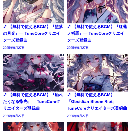
🎵 【無料で使えるBGM】『堕落
🎵 【無料で使えるBGM】『紅蓮
の月光』― TuneCoreクリエイ
ノ祈罪』― TuneCoreクリエイ
ターズ登録曲
ターズ登録曲
2025年9月27日
2025年9月27日
🎵 【無料で使えるBGM】『触れ
🎵 【無料で使えるBGM】
たくなる指先』― TuneCoreク
『Obsidian Bloom Riot』―
リエイターズ登録曲
TuneCoreクリエイターズ登録曲
2025年9月27日
2025年9月27日