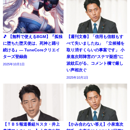
🎵 【無料で使えるBGM】『孤独
【週刊文春】「信用も信頼もす
に堕ちた堕天使は、死神と踊り
べて失いましたね」 「立候補を
続ける』― TuneCoreクリエイ
取り消すくらいの事案です」 小
ターズ登録曲
泉進次郎陣営の“ステマ疑惑”に
波紋広がる、コメント欄で厳し
2025年10月1日
い声相次ぐ
2025年10月1日
【ＴＢＳ報道番組Ｎスタ・井上
【かみ合わない答え】小泉進次