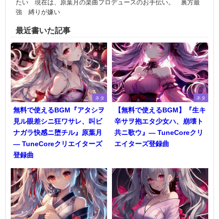
たい 現在は、原葉月の楽曲プロデュースのお手伝い。 裏方最
強 縛りが嫌い
最近書いた記事
ネタ
ネタ
無料で使えるBGM『アタシヲ
【無料で使えるBGM】『生キ
見ル眼差シニ狂ワサレ、叫ビ
辛サヲ抱エタ少女ハ、崩壊ト
ナガラ快感ニ堕チル』原葉月
共ニ歌ウ』― TuneCoreクリ
― TuneCoreクリエイターズ
エイターズ登録曲
登録曲