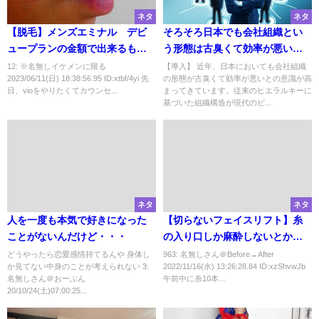
ネタ
ネタ
【脱毛】メンズエミナル デビ
そろそろ日本でも会社組織とい
ュープランの金額で出来るもの
う形態は古臭くて効率が悪いと
と思っていたら・・・
考えられ始めてるしい
12: ※名無しイケメンに限る
【導入】 近年、日本においても会社組織
2023/06/11(日) 18:38:56.95 ID:xtbf/4yi 先
の形態が古臭くて効率が悪いとの意識が高
日、vioをやりたくてカウンセ...
まってきています。従来のヒエラルキーに
基づいた組織構造が現代のビ...
ネタ
ネタ
人を一度も本気で好きになった
【切らないフェイスリフト】糸
ことがないんだけど・・・
の入り口しか麻酔しないとかあ
るの・・・それは痛すぎだな
どうやったら恋愛感情持てるんや 身体し
963: 名無しさん＠Before→After
か見てない中身のことが考えられない 3:
2022/11/16(水) 13:26:28.84 ID:xzShvwJb
名無しさん＠おーぷん
午前中に糸10本...
20/10/24(土)07:00:25...