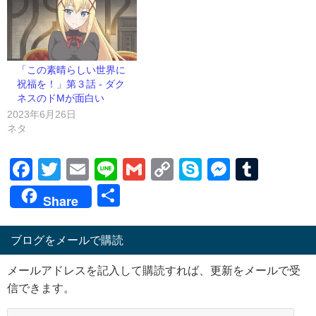
「この素晴らしい世界に
祝福を！」第３話 - ダク
ネスのドМが面白い
2023年6月26日
ネタ
Facebook
Twitter
Email
Line
Gmail
Copy
Skype
Messen
Tumb
Link
共
Share
有
ブログをメールで購読
メールアドレスを記入して購読すれば、更新をメールで受
信できます。