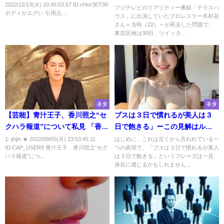
2022/12/13(火) 20:45:03.57 ID:cHor3ET90
千円
フジテレビのリアリティー番組「テラスハ
ボディがエグい 引用元:...
ウス」に出演していたプロレスラー木村花
さん＝当時（22）＝が死去した問題で、
東京区検は30日、ツイッタ...
ネタ
ネタ
【芸能】青汁王子、香川照之“セ
ブスは３日で慣れるが美人は３
クハラ報道”について私見 「香川
日で飽きる」ーこの見解はルッ
さんを潰したいっていう組織、
キズムからどう評価されるの
1: jinjin ★ 2022/09/05(月) 23:53:45.11
はじめに、これは古くから言われている一
ID:CAP_USER9 青汁王子、香川照之“セク
つの表現で、「ブスは３日で慣れるが美人
勢力が動いてる可能性が高
か？
ハラ報道”につ...
は３日で飽きる」というフレーズは一見、
い。」
身近に感じるかもしれません...