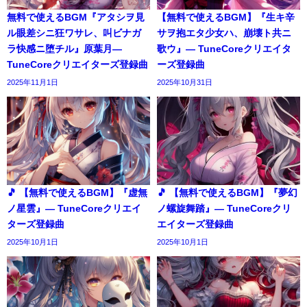
無料で使えるBGM『アタシヲ見
【無料で使えるBGM】『生キ辛
ル眼差シニ狂ワサレ、叫ビナガ
サヲ抱エタ少女ハ、崩壊ト共ニ
ラ快感ニ堕チル』原葉月―
歌ウ』― TuneCoreクリエイタ
TuneCoreクリエイターズ登録曲
ーズ登録曲
2025年11月1日
2025年10月31日
🎵 【無料で使えるBGM】『虚無
🎵 【無料で使えるBGM】『夢幻
ノ星雲』― TuneCoreクリエイ
ノ螺旋舞踏』― TuneCoreクリ
ターズ登録曲
エイターズ登録曲
2025年10月1日
2025年10月1日