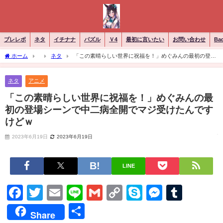
ブレレボ
ネタ
イチナナ
パズル
Ｖ4
最初に言いたい
お問い合わせ
Ba
ホーム
ネタ
「この素晴らしい世界に祝福を！」めぐみんの最初の登場
シーンで中二病全開でマジ受けたんですけどｗ
ネタ
アニメ
「この素晴らしい世界に祝福を！」めぐみんの最
初の登場シーンで中二病全開でマジ受けたんです
けどｗ
2023年6月19日
2023年6月19日
LINE
Facebook
Twitter
Email
Line
Gmail
Copy
Skype
Messen
Tumb
Link
共
Share