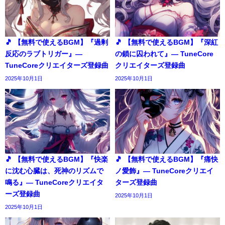
🎵 【無料で使えるBGM】『過剰
🎵 【無料で使えるBGM】『深紅
反応のラブトリガー』―
の鎖に囚われて』― TuneCore
TuneCoreクリエイターズ登録曲
クリエイターズ登録曲
2025年10月1日
2025年10月1日
🎵 【無料で使えるBGM】『快楽
🎵 【無料で使えるBGM】『痛快
に沈む心臓は、死神のリズムで
ノ愛飾』― TuneCoreクリエイ
鳴る』― TuneCoreクリエイタ
ターズ登録曲
ーズ登録曲
2025年10月1日
2025年10月1日