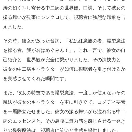
涛の如く押し寄せる中二病の世界観、口調、そして彼女の
振る舞いが見事にシンクロして、視聴者に強烈な印象を与
えました。
その時、彼女が放った台詞、「私は紅魔族の者、爆裂魔法
を操る者。我が名はめぐみん！」。これ一言で、彼女の自
己紹介と、世界観が完全に繋がりました。その演技力と、
彼女の中二病キャラクターが如何に視聴者を引き付けるか
を実感させてくれた瞬間です。
また、彼女の特技である爆裂魔法。一度しか使えないその
魔法が彼女のキャラクターを更に引き立て、コメディ要素
を一層際立たせました。彼女の振る舞いから溢れ出る中二
病のエッセンスと、その裏腹に無力感を感じさせる一発き
りの爆裂魔法は、視聴者に笑いと共感を提供しました。