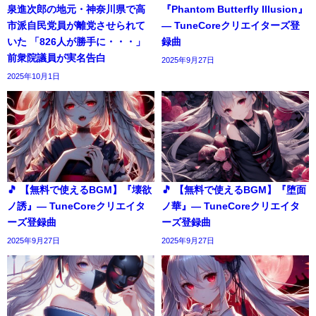
泉進次郎の地元・神奈川県で高
『Phantom Butterfly Illusion』
市派自民党員が離党させられて
― TuneCoreクリエイターズ登
いた 「826人が勝手に・・・」
録曲
前衆院議員が実名告白
2025年9月27日
2025年10月1日
🎵 【無料で使えるBGM】『壊欲
🎵 【無料で使えるBGM】『堕面
ノ誘』― TuneCoreクリエイタ
ノ華』― TuneCoreクリエイタ
ーズ登録曲
ーズ登録曲
2025年9月27日
2025年9月27日