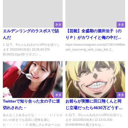
ネタ
ネタ
エルデンリングのラスボスで詰
【芸能】全盛期の酒井法子（の
んだ
りＰ）がカワイイと俺の中だけ
で話題に
1: 以下、5ちゃんねるからVIPがお送りし
https://www.instagram.com/p/CVB7cIWBAoo
ます 2022/04/13(水) 18:26:40.378
utm_source=ig_web_copy_link 2...
ID:AhOLGgcX0 ラダゴン ...
ネタ
ネタ
Twitterで知り合った女の子に逆
お前らが実際に田口翔くんと同
切れされた・
じ立場だったら4630万どうすん
の？
あんなことあるんだな・・・・・いくらエ
1: 以下、5ちゃんねるからVIPがお送りし
ロいの好きでも流石に恐怖を感じ
ます 2022/05/19(木) 12:13:31.830
た・・・・・・ 2: 名無しさん＠おーぷん
ID:iHESfHNrd 逃げきれな...