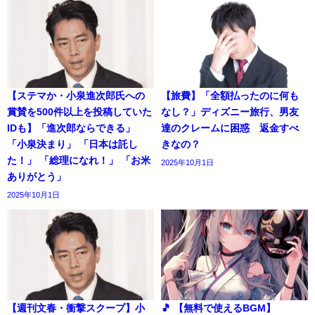
【ステマか・小泉進次郎氏への
【旅費】「全額払ったのに何も
賞賛を500件以上を投稿していた
なし？」ディズニー旅行、男友
IDも】「進次郎ならできる」
達のクレームに困惑 返金すべ
「小泉決まり」 「日本は託し
きなの？
た！」 「総理になれ！」 「お米
2025年10月1日
ありがとう」
2025年10月1日
【週刊文春・衝撃スクープ】小
🎵 【無料で使えるBGM】