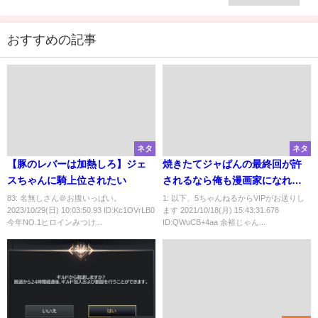
とかｗ
おすすめの記事
ネタ
ネタ
【豚のレバーは加熱しろ】ジェ
焼きたてジャぱんの最終回が許
スちゃんに騎上位されたい
されるなら俺も漫画家になれる
よな
83: 名無しさん＠お腹いっぱい。
1: 以下、5ちゃんねるからVIPがお送りし
2023/10/29(日) 10:03:50.93 ID:Kc1OVrLB0
ます 2021/10/18(月) 15:43:31.678
今年NO.1ヒロインみつけ...
ID:QWuCB+4aa 余裕じゃん...