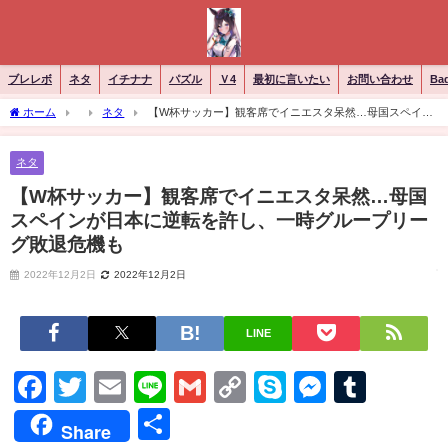
ブレレボ
ネタ
イチナナ
パズル
Ｖ4
最初に言いたい
お問い合わせ
Ba
ホーム
ネタ
【W杯サッカー】観客席でイニエスタ呆然…母国スペイン
が日本に逆転を許し、一時グループリーグ敗退危機も
ネタ
【W杯サッカー】観客席でイニエスタ呆然…母国
スペインが日本に逆転を許し、一時グループリー
グ敗退危機も
2022年12月2日
2022年12月2日
LINE
Facebook
Twitter
Email
Line
Gmail
Copy
Skype
Messen
Tumb
Link
共
Share