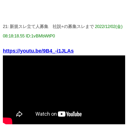
21:
新規スレ立て人募集 社説+の募集スレまで
2022/12/02(金)
08:18:18.55 ID:1vBMbWtP0
https://youtu.be/9B4_-i1JLAs