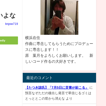
いよな
brgsw719
横浜在住
edly
作曲に専念してもらうためにプロデュー
スに専念します！！
原 葉月をよろしくお願いします。 新
しいコード作るの大好きです。
最近のコメント
【たつき諒氏】「7月5日に災害が起こる」
に
預言なぞただの後出し発言で草信じるゴミは
とっととこの世から消えな
より