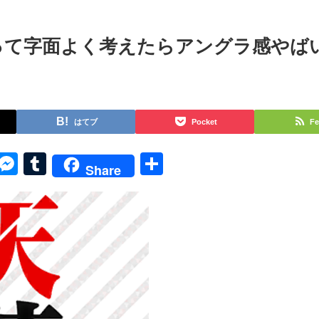
って字面よく考えたらアングラ感やば
はてブ
Pocket
Fe
py
Skype
Messenger
Tumblr
共
Share
k
有