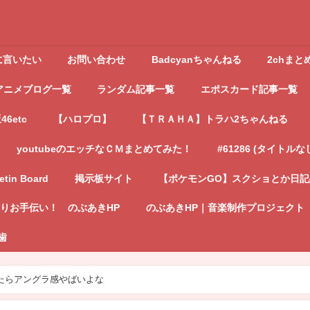
に言いたい
お問い合わせ
Badcyanちゃんねる
2chまと
アニメブログ一覧
ランダム記事一覧
エポスカード記事一覧
6etc
【ハロプロ】
【ＴＲＡＨＡ】トラハ2ちゃんねる
youtubeのエッチなＣＭまとめてみた！
#61286 (タイトルな
letin Board
掲示板サイト
【ポケモンGO】スクショとか日
りお手伝い！ のぶあきHP
のぶあきHP｜音楽制作プロジェクト
歯
たらアングラ感やばいよな