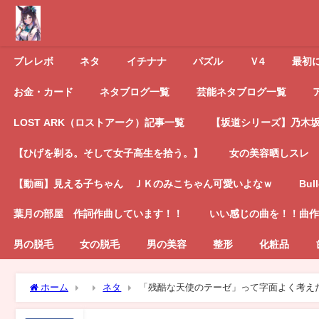
ブレレボ
ネタ
イチナナ
パズル
Ｖ4
最初
お金・カード
ネタブログ一覧
芸能ネタブログ一覧
LOST ARK（ロストアーク）記事一覧
【坂道シリーズ】乃木坂4
【ひげを剃る。そして女子高生を拾う。】
女の美容晒しスレ
【動画】見える子ちゃん ＪＫのみこちゃん可愛いよなｗ
Bul
葉月の部屋 作詞作曲しています！！
いい感じの曲を！！曲作
男の脱毛
女の脱毛
男の美容
整形
化粧品
ホーム
ネタ
「残酷な天使のテーゼ」って字面よく考え