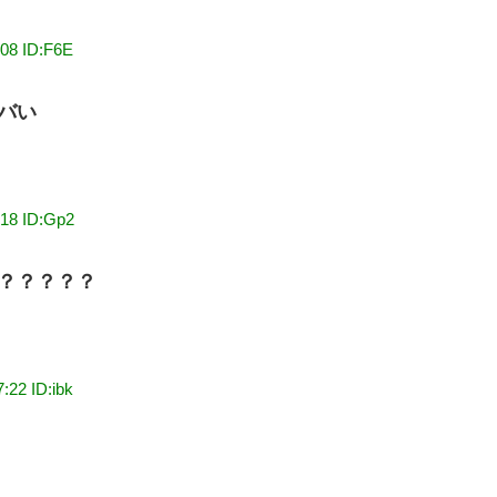
:08 ID:F6E
バい
:18 ID:Gp2
？？？？？
:22 ID:ibk