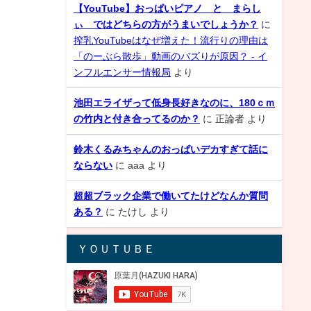
【YouTube】おっぱいピアノ と まらし
ぃ ではどちらの方がうまいでしょうか？
に
搾乳YouTubeはなぜ増えた！流行りの理由は
「のーぶら散歩」動画のバズりが原因？ - イ
ンフルエンサー情報局
より
池田エライザって低身長好きなのに、180ｃｍ
の竹内と付き合ってるのか？
に
正論者
より
鈴木くるみちゃんのおっぱいデカすぎて話に
ならない
に
aaa
より
超超ブラック企業で働いてたけどなんか質問
ある？
に
たけし
より
ＹＯＵＴＵＢＥ