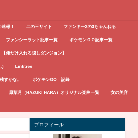
め速報！
二の三サイト
ファンキー2の3ちゃんねる
ファンシーラット記事一覧
ポケモンＧＯ記事一覧
【俺だけ入れる隠しダンジョン】
し)
Linktree
記残すかな。
ポケモンGO 記録
原葉月（HAZUKI HARA）オリジナル楽曲一覧
女の美容
プロフィール