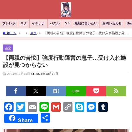
ブレレボ
ネタ
イチナナ
パズル
Ｖ4
最初に言いたい
お問い合わせ
Ba
ホーム
ネタ
【両親の苦悩】強度行動障害の息子…受け入れ施設が見つ
からない
ネタ
【両親の苦悩】強度行動障害の息子…受け入れ施
設が見つからない
2024年10月13日
2024年10月13日
LINE
Facebook
Twitter
Email
Line
Gmail
Copy
Skype
Messen
Tumb
Link
共
Share
有