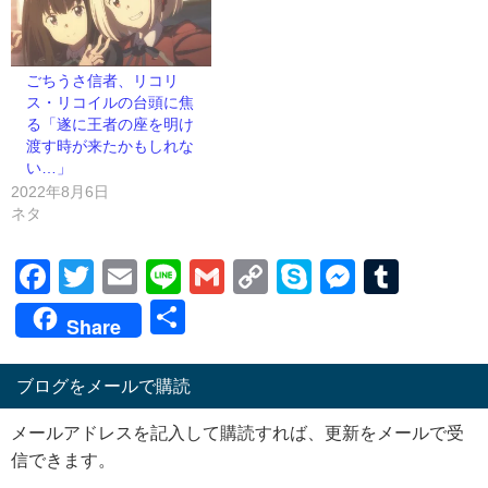
ごちうさ信者、リコリ
ス・リコイルの台頭に焦
る「遂に王者の座を明け
渡す時が来たかもしれな
い…」
2022年8月6日
ネタ
Facebook
Twitter
Email
Line
Gmail
Copy
Skype
Messen
Tumb
Link
共
Share
有
ブログをメールで購読
メールアドレスを記入して購読すれば、更新をメールで受
信できます。