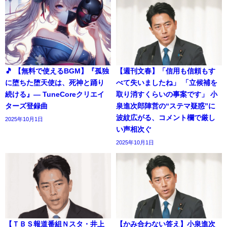
🎵 【無料で使えるBGM】『孤独
【週刊文春】「信用も信頼もす
に堕ちた堕天使は、死神と踊り
べて失いましたね」 「立候補を
続ける』― TuneCoreクリエイ
取り消すくらいの事案です」 小
ターズ登録曲
泉進次郎陣営の“ステマ疑惑”に
波紋広がる、コメント欄で厳し
2025年10月1日
い声相次ぐ
2025年10月1日
【ＴＢＳ報道番組Ｎスタ・井上
【かみ合わない答え】小泉進次