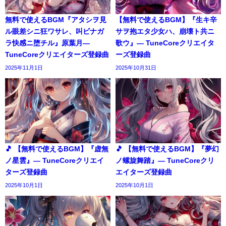
無料で使えるBGM『アタシヲ見
【無料で使えるBGM】『生キ辛
ル眼差シニ狂ワサレ、叫ビナガ
サヲ抱エタ少女ハ、崩壊ト共ニ
ラ快感ニ堕チル』原葉月―
歌ウ』― TuneCoreクリエイタ
TuneCoreクリエイターズ登録曲
ーズ登録曲
2025年11月1日
2025年10月31日
🎵 【無料で使えるBGM】『虚無
🎵 【無料で使えるBGM】『夢幻
ノ星雲』― TuneCoreクリエイ
ノ螺旋舞踏』― TuneCoreクリ
ターズ登録曲
エイターズ登録曲
2025年10月1日
2025年10月1日