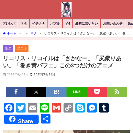
ブレレボ
ネタ
イチナナ
パズル
Ｖ4
最初に言いたい
お問い合わせ
Ba
ホーム
ネタ
リコリス・リコイルは「さかなー」「尻蹴りあい」「巻き
糞パフェ」この3つだけのアニメ
ネタ
アニメ
リコリス・リコイルは「さかなー」「尻蹴りあ
い」「巻き糞パフェ」この3つだけのアニメ
2022年9月21日
2022年9月21日
LINE
Facebook
Twitter
Email
Line
Gmail
Copy
Skype
Messen
Tumb
Link
共
Share
有