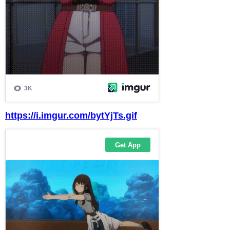
https://i.imgur.com/bytYjTs.gif