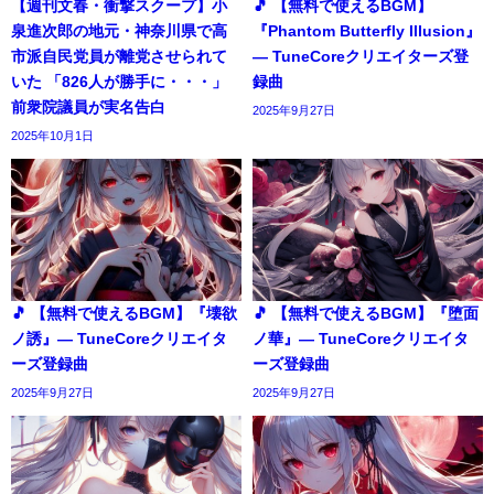
【週刊文春・衝撃スクープ】小
🎵 【無料で使えるBGM】
泉進次郎の地元・神奈川県で高
『Phantom Butterfly Illusion』
市派自民党員が離党させられて
― TuneCoreクリエイターズ登
いた 「826人が勝手に・・・」
録曲
前衆院議員が実名告白
2025年9月27日
2025年10月1日
🎵 【無料で使えるBGM】『壊欲
🎵 【無料で使えるBGM】『堕面
ノ誘』― TuneCoreクリエイタ
ノ華』― TuneCoreクリエイタ
ーズ登録曲
ーズ登録曲
2025年9月27日
2025年9月27日