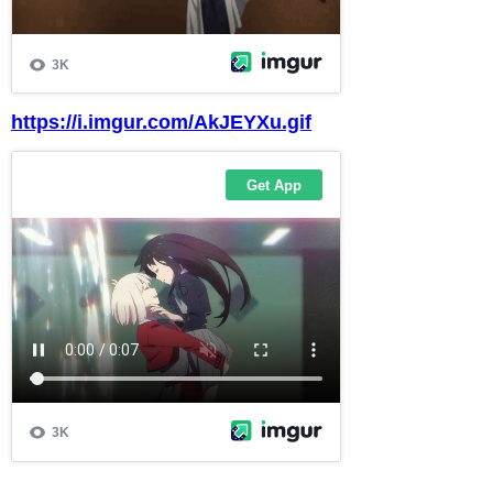
https://i.imgur.com/AkJEYXu.gif