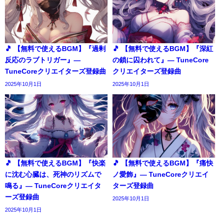
🎵 【無料で使えるBGM】『過剰
🎵 【無料で使えるBGM】『深紅
反応のラブトリガー』―
の鎖に囚われて』― TuneCore
TuneCoreクリエイターズ登録曲
クリエイターズ登録曲
2025年10月1日
2025年10月1日
🎵 【無料で使えるBGM】『快楽
🎵 【無料で使えるBGM】『痛快
に沈む心臓は、死神のリズムで
ノ愛飾』― TuneCoreクリエイ
鳴る』― TuneCoreクリエイタ
ターズ登録曲
ーズ登録曲
2025年10月1日
2025年10月1日