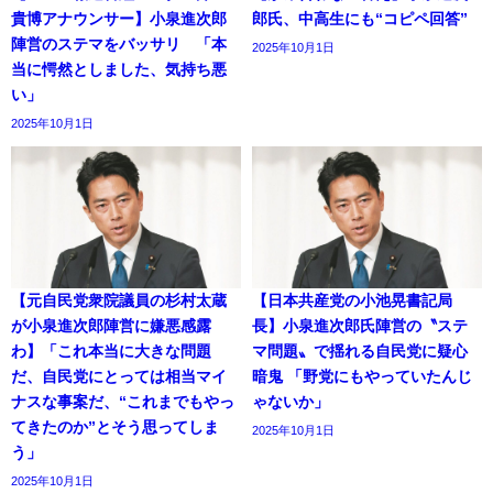
貴博アナウンサー】小泉進次郎
郎氏、中高生にも“コピペ回答”
陣営のステマをバッサリ 「本
2025年10月1日
当に愕然としました、気持ち悪
い」
2025年10月1日
【元自民党衆院議員の杉村太蔵
【日本共産党の小池晃書記局
が小泉進次郎陣営に嫌悪感露
長】小泉進次郎氏陣営の〝ステ
わ】「これ本当に大きな問題
マ問題〟で揺れる自民党に疑心
だ、自民党にとっては相当マイ
暗鬼 「野党にもやっていたんじ
ナスな事案だ、“これまでもやっ
ゃないか」
てきたのか”とそう思ってしま
2025年10月1日
う」
2025年10月1日