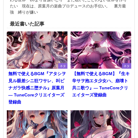
たい 現在は、原葉月の楽曲プロデュースのお手伝い。 裏方最
強 縛りが嫌い
最近書いた記事
ネタ
ネタ
無料で使えるBGM『アタシヲ
【無料で使えるBGM】『生キ
見ル眼差シニ狂ワサレ、叫ビ
辛サヲ抱エタ少女ハ、崩壊ト
ナガラ快感ニ堕チル』原葉月
共ニ歌ウ』― TuneCoreクリ
― TuneCoreクリエイターズ
エイターズ登録曲
登録曲