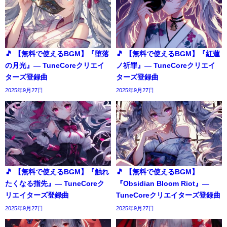
🎵 【無料で使えるBGM】『堕落
🎵 【無料で使えるBGM】『紅蓮
の月光』― TuneCoreクリエイ
ノ祈罪』― TuneCoreクリエイ
ターズ登録曲
ターズ登録曲
2025年9月27日
2025年9月27日
🎵 【無料で使えるBGM】『触れ
🎵 【無料で使えるBGM】
たくなる指先』― TuneCoreク
『Obsidian Bloom Riot』―
リエイターズ登録曲
TuneCoreクリエイターズ登録曲
2025年9月27日
2025年9月27日