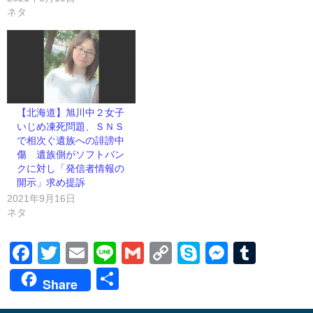
ネタ
【北海道】旭川中２女子
いじめ凍死問題、ＳＮＳ
で相次ぐ遺族への誹謗中
傷 遺族側がソフトバン
クに対し「発信者情報の
開示」求め提訴
2021年9月16日
ネタ
Facebook
Twitter
Email
Line
Gmail
Copy
Skype
Messen
Tumb
Link
共
Share
有