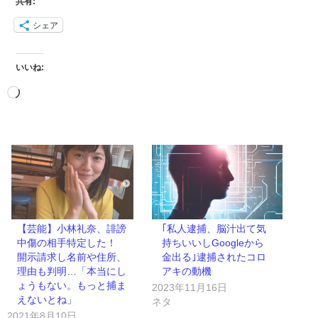
共有:
シェア
いいね:
【芸能】小林礼奈、誹謗
｢私人逮捕、脳汁出て気
中傷の相手特定した！
持ちいいしGoogleから
開示請求し名前や住所、
金出る｣逮捕されたコロ
理由も判明…「本当にし
アキの動機
ょうもない。もっと捕ま
2023年11月16日
えないとね」
ネタ
2021年8月10日