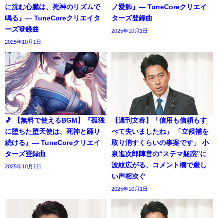
に沈む心臓は、死神のリズムで
ノ愛飾』― TuneCoreクリエイ
鳴る』― TuneCoreクリエイタ
ターズ登録曲
ーズ登録曲
2025年10月1日
2025年10月1日
🎵 【無料で使えるBGM】『孤独
【週刊文春】「信用も信頼もす
に堕ちた堕天使は、死神と踊り
べて失いましたね」 「立候補を
続ける』― TuneCoreクリエイ
取り消すくらいの事案です」 小
ターズ登録曲
泉進次郎陣営の“ステマ疑惑”に
波紋広がる、コメント欄で厳し
2025年10月1日
い声相次ぐ
2025年10月1日