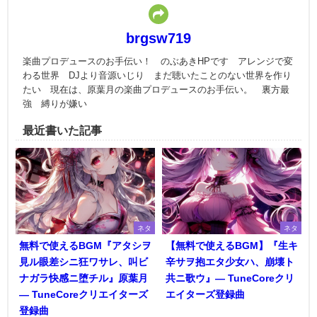
brgsw719
楽曲プロデュースのお手伝い！ のぶあきHPです アレンジで変
わる世界 DJより音源いじり まだ聴いたことのない世界を作り
たい 現在は、原葉月の楽曲プロデュースのお手伝い。 裏方最
強 縛りが嫌い
最近書いた記事
ネタ
ネタ
無料で使えるBGM『アタシヲ
【無料で使えるBGM】『生キ
見ル眼差シニ狂ワサレ、叫ビ
辛サヲ抱エタ少女ハ、崩壊ト
ナガラ快感ニ堕チル』原葉月
共ニ歌ウ』― TuneCoreクリ
― TuneCoreクリエイターズ
エイターズ登録曲
登録曲