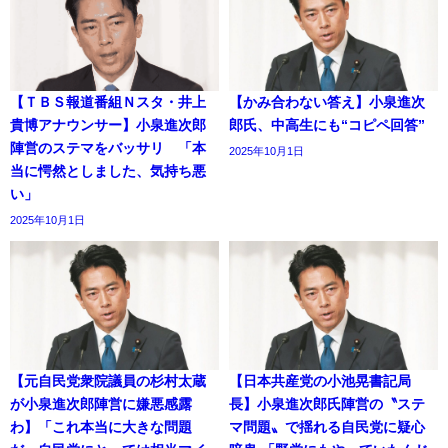
【ＴＢＳ報道番組Ｎスタ・井上
【かみ合わない答え】小泉進次
貴博アナウンサー】小泉進次郎
郎氏、中高生にも“コピペ回答”
陣営のステマをバッサリ 「本
2025年10月1日
当に愕然としました、気持ち悪
い」
2025年10月1日
【元自民党衆院議員の杉村太蔵
【日本共産党の小池晃書記局
が小泉進次郎陣営に嫌悪感露
長】小泉進次郎氏陣営の〝ステ
わ】「これ本当に大きな問題
マ問題〟で揺れる自民党に疑心