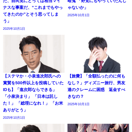
だ、自民党にとっては相当マイ
暗鬼 「野党にもやっていたんじ
ナスな事案だ、“これまでもやっ
ゃないか」
てきたのか”とそう思ってしま
2025年10月1日
う」
2025年10月1日
【ステマか・小泉進次郎氏への
【旅費】「全額払ったのに何も
賞賛を500件以上を投稿していた
なし？」ディズニー旅行、男友
IDも】「進次郎ならできる」
達のクレームに困惑 返金すべ
「小泉決まり」 「日本は託し
きなの？
た！」 「総理になれ！」 「お米
2025年10月1日
ありがとう」
2025年10月1日