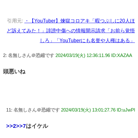
引用元:
・【YouTuber】煉獄コロアキ「暇つぶしに20人ほ
ど訴えてみた！」誹謗中傷への情報開示請求「お前ら覚悟
しろ」「YouTuberにも名誉や人権はある」
2:
名無しさん＠恐縮です
2024/03/19(火) 12:36:11.96 ID:XAZAA
頭悪いね
11:
名無しさん＠恐縮です
2024/03/19(火) 13:01:27.76 ID:uJwPl
>>2
>>7
はイケル