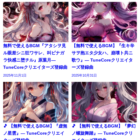
無料で使えるBGM『アタシヲ見
【無料で使えるBGM】『生キ辛
ル眼差シニ狂ワサレ、叫ビナガ
サヲ抱エタ少女ハ、崩壊ト共ニ
ラ快感ニ堕チル』原葉月―
歌ウ』― TuneCoreクリエイタ
TuneCoreクリエイターズ登録曲
ーズ登録曲
2025年11月1日
2025年10月31日
🎵 【無料で使えるBGM】『虚無
🎵 【無料で使えるBGM】『夢幻
ノ星雲』― TuneCoreクリエイ
ノ螺旋舞踏』― TuneCoreクリ