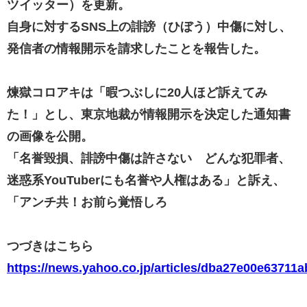
ツイッター）を更新。
自身に対するSNS上の誹謗（ひぼう）中傷に対し、
発信者の情報開示を請求したことを報告した。
煉獄コロアキは「暇つぶしに20人ほど訴えてみ
た！」とし、東京地裁が情報開示を決定した通知書
の画像を公開。
「名誉毀損、誹謗中傷は許さない どんな犯罪者、
迷惑系YouTuberにも名誉や人権はある」と訴え、
「アンチ共！お前ら覚悟しろ
つづきはこちら
https://news.yahoo.co.jp/articles/dba27e00e637