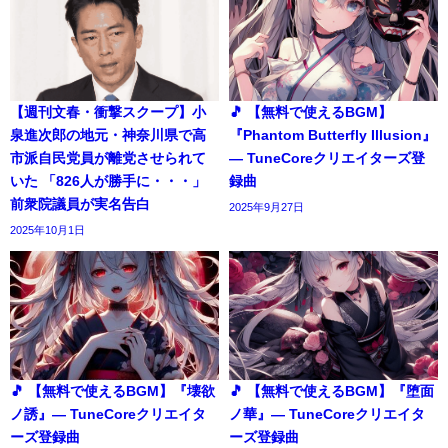
【週刊文春・衝撃スクープ】小
🎵 【無料で使えるBGM】
泉進次郎の地元・神奈川県で高
『Phantom Butterfly Illusion』
市派自民党員が離党させられて
― TuneCoreクリエイターズ登
いた 「826人が勝手に・・・」
録曲
前衆院議員が実名告白
2025年9月27日
2025年10月1日
🎵 【無料で使えるBGM】『壊欲
🎵 【無料で使えるBGM】『堕面
ノ誘』― TuneCoreクリエイタ
ノ華』― TuneCoreクリエイタ
ーズ登録曲
ーズ登録曲