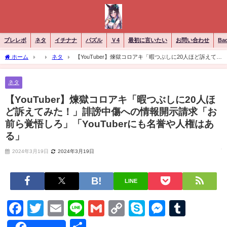
ブレレボ
ネタ
イチナナ
パズル
Ｖ4
最初に言いたい
お問い合わせ
Ba
ホーム
ネタ
【YouTuber】煉獄コロアキ「暇つぶしに20人ほど訴えてみ
た！」誹謗中傷への情報開示請求「お前ら覚悟しろ」「YouTuberにも名誉や人権はあ
る」
ネタ
【YouTuber】煉獄コロアキ「暇つぶしに20人ほ
ど訴えてみた！」誹謗中傷への情報開示請求「お
前ら覚悟しろ」「YouTuberにも名誉や人権はあ
る」
2024年3月19日
2024年3月19日
LINE
Facebook
Twitter
Email
Line
Gmail
Copy
Skype
Messen
Tumb
Link
共