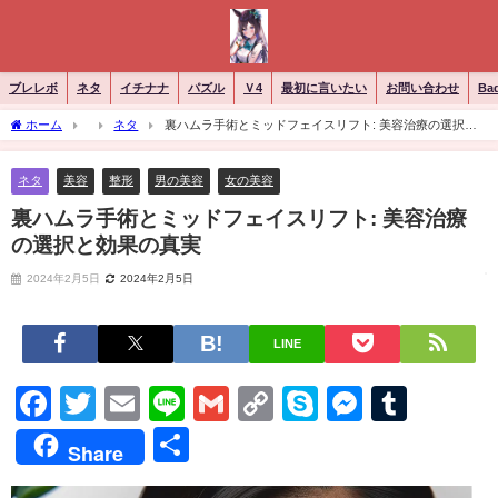
ブレレボ
ネタ
イチナナ
パズル
Ｖ4
最初に言いたい
お問い合わせ
Ba
ホーム
ネタ
裏ハムラ手術とミッドフェイスリフト: 美容治療の選択と
効果の真実
ネタ
美容
整形
男の美容
女の美容
裏ハムラ手術とミッドフェイスリフト: 美容治療
の選択と効果の真実
2024年2月5日
2024年2月5日
LINE
Facebook
Twitter
Email
Line
Gmail
Copy
Skype
Messen
Tumb
Link
共
Share
有