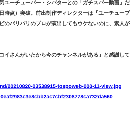
気ユーチューバー・シバターとの「ガチスパー動画」だ
日時点）突破。前出制作ディレクターは「ユーチューブ
ビのバリバリのプロが演出してもウケないのに、素人が
コイさんがいたから今のチャンネルがある」と感謝して
z-amd/20210820-03538915-tospoweb-000-11-view.jpg
es/e0eaf2983c3e8cbb2ac7cbf2308778ca732da560