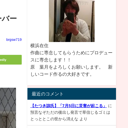
ーバー
brgsw719
横浜在住
作曲に専念してもらうためにプロデュー
スに専念します！！
edly
原 葉月をよろしくお願いします。 新
しいコード作るの大好きです。
最近のコメント
【たつき諒氏】「7月5日に災害が起こる」
に
預言なぞただの後出し発言で草信じるゴミは
とっととこの世から消えな
より