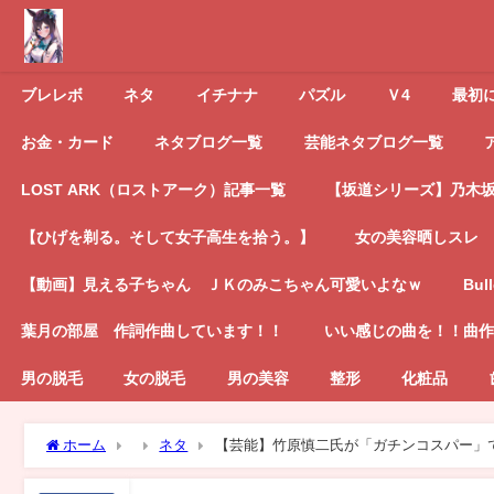
ブレレボ
ネタ
イチナナ
パズル
Ｖ4
最初
お金・カード
ネタブログ一覧
芸能ネタブログ一覧
LOST ARK（ロストアーク）記事一覧
【坂道シリーズ】乃木坂4
【ひげを剃る。そして女子高生を拾う。】
女の美容晒しスレ
【動画】見える子ちゃん ＪＫのみこちゃん可愛いよなｗ
Bul
葉月の部屋 作詞作曲しています！！
いい感じの曲を！！曲作
男の脱毛
女の脱毛
男の美容
整形
化粧品
ホーム
ネタ
【芸能】竹原慎二氏が「ガチンコスパー」