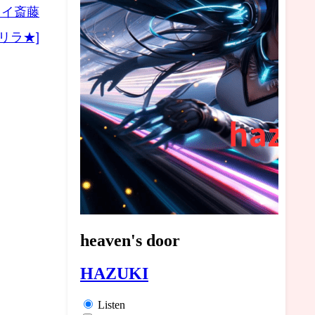
コイ斎藤
リラ★]