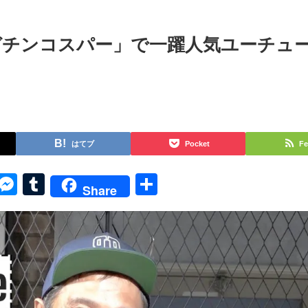
ガチンコスパー」で一躍人気ユーチュ
はてブ
Pocket
Fe
py
Skype
Messenger
Tumblr
共
Share
k
有