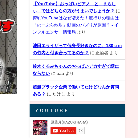
【YouTube】おっぱいピアノ と まらし
ぃ ではどちらの方がうまいでしょうか？
に
搾乳YouTubeはなぜ増えた！流行りの理由は
「のーぶら散歩」動画のバズりが原因？ - イ
ンフルエンサー情報局
より
池田エライザって低身長好きなのに、180ｃｍ
の竹内と付き合ってるのか？
に
正論者
より
鈴木くるみちゃんのおっぱいデカすぎて話に
ならない
に
aaa
より
超超ブラック企業で働いてたけどなんか質問
ある？
に
たけし
より
ＹＯＵＴＵＢＥ