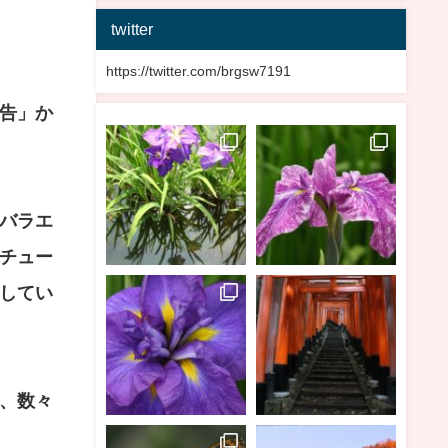
twitter
https://twitter.com/brgsw7191
告」か
バラエ
チュー
してい
、数々