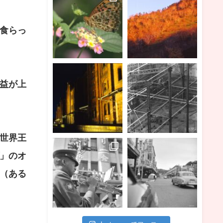
食らっ
益が上
世界王
」のオ
（ある