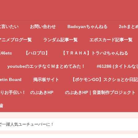
に言いたい
お問い合わせ
Badcyanちゃんねる
2chまと
アニメブログ一覧
ランダム記事一覧
エポスカード記事一覧
6etc
【ハロプロ】
【ＴＲＡＨＡ】トラハ2ちゃんねる
youtubeのエッチなＣＭまとめてみた！
#61286 (タイトルな
letin Board
掲示板サイト
【ポケモンGO】スクショとか日
りお手伝い！ のぶあきHP
のぶあきHP｜音楽制作プロジェクト
歯
で一躍人気ユーチューバーに！