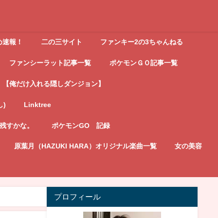
め速報！
二の三サイト
ファンキー2の3ちゃんねる
ファンシーラット記事一覧
ポケモンＧＯ記事一覧
【俺だけ入れる隠しダンジョン】
し)
Linktree
記残すかな。
ポケモンGO 記録
原葉月（HAZUKI HARA）オリジナル楽曲一覧
女の美容
プロフィール