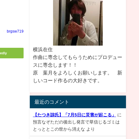
brgsw719
横浜在住
edly
作曲に専念してもらうためにプロデュー
スに専念します！！
原 葉月をよろしくお願いします。 新
しいコード作るの大好きです。
最近のコメント
【たつき諒氏】「7月5日に災害が起こる」
に
預言なぞただの後出し発言で草信じるゴミは
とっととこの世から消えな
より