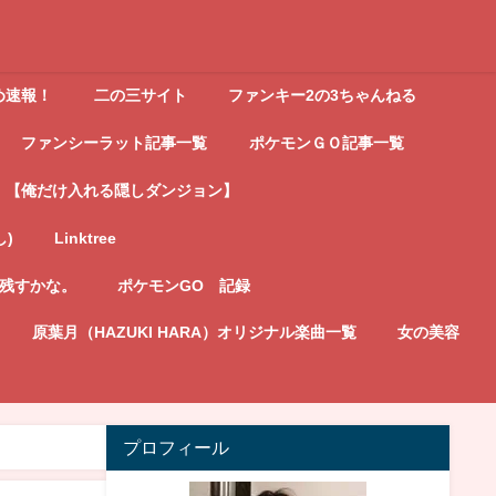
め速報！
二の三サイト
ファンキー2の3ちゃんねる
ファンシーラット記事一覧
ポケモンＧＯ記事一覧
【俺だけ入れる隠しダンジョン】
し)
Linktree
記残すかな。
ポケモンGO 記録
原葉月（HAZUKI HARA）オリジナル楽曲一覧
女の美容
プロフィール