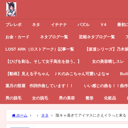
ブレレボ
ネタ
イチナナ
パズル
Ｖ4
最初
お金・カード
ネタブログ一覧
芸能ネタブログ一覧
LOST ARK（ロストアーク）記事一覧
【坂道シリーズ】乃木坂4
【ひげを剃る。そして女子高生を拾う。】
女の美容晒しスレ
【動画】見える子ちゃん ＪＫのみこちゃん可愛いよなｗ
Bul
葉月の部屋 作詞作曲しています！！
いい感じの曲を！！曲作
男の脱毛
女の脱毛
男の美容
整形
化粧品
ホーム
ネタ
陰キャ過ぎてアイマスにさえイラっと来る