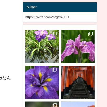
twitter
https://twitter.com/brgsw7191
カなん