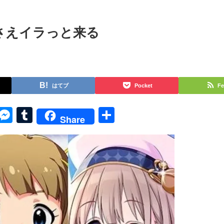
さえイラっと来る
はてブ
Pocket
Fe
py
Skype
Messenger
Tumblr
共
Share
k
有