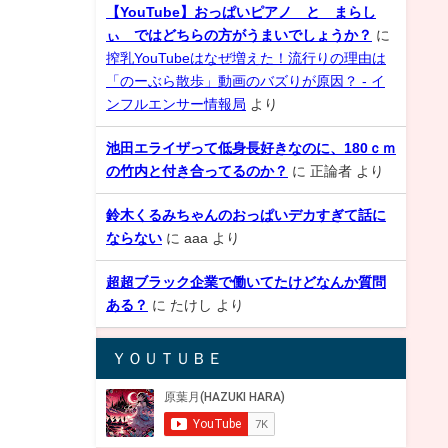
【YouTube】おっぱいピアノ と まらし
ぃ ではどちらの方がうまいでしょうか？
に
搾乳YouTubeはなぜ増えた！流行りの理由は
「のーぶら散歩」動画のバズりが原因？ - イ
ンフルエンサー情報局
より
池田エライザって低身長好きなのに、180ｃｍ
の竹内と付き合ってるのか？
に
正論者
より
鈴木くるみちゃんのおっぱいデカすぎて話に
ならない
に
aaa
より
超超ブラック企業で働いてたけどなんか質問
ある？
に
たけし
より
ＹＯＵＴＵＢＥ