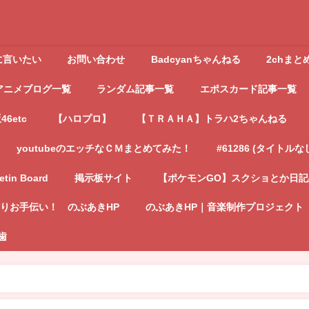
に言いたい
お問い合わせ
Badcyanちゃんねる
2chまと
アニメブログ一覧
ランダム記事一覧
エポスカード記事一覧
6etc
【ハロプロ】
【ＴＲＡＨＡ】トラハ2ちゃんねる
youtubeのエッチなＣＭまとめてみた！
#61286 (タイトルな
letin Board
掲示板サイト
【ポケモンGO】スクショとか日
りお手伝い！ のぶあきHP
のぶあきHP｜音楽制作プロジェクト
歯