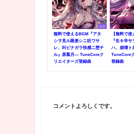
ネタ
無料で使えるBGM『アタ
【無料で使
シヲ見ル眼差シニ狂ワサ
『生キ辛サ
レ、叫ビナガラ快感ニ堕チ
ハ、崩壊ト
ル』原葉月― TuneCoreク
TuneCo
リエイターズ登録曲
登録曲
コメントよろしくです。