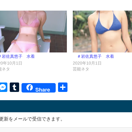
＃岩佐真悠子 水着
＃岩佐真悠子 水着
20年10月1日
2020年10月1日
能ネタ
芸能ネタ
py
Skype
Messenger
Tumblr
共
Share
k
有
更新をメールで受信できます。