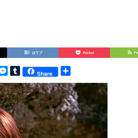
はてブ
Pocket
Fe
py
Skype
Messenger
Tumblr
共
Share
k
有