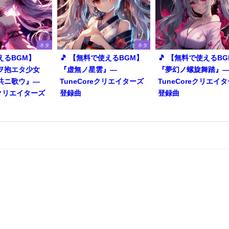
ネタ
ネタ
えるBGM】
🎵 【無料で使えるBGM】
🎵 【無料で使えるB
ヲ抱エタ少女
『虚無ノ星雲』―
『夢幻ノ螺旋舞踏』
共ニ歌ウ』―
TuneCoreクリエイターズ
TuneCoreクリエイ
reクリエイターズ
登録曲
登録曲