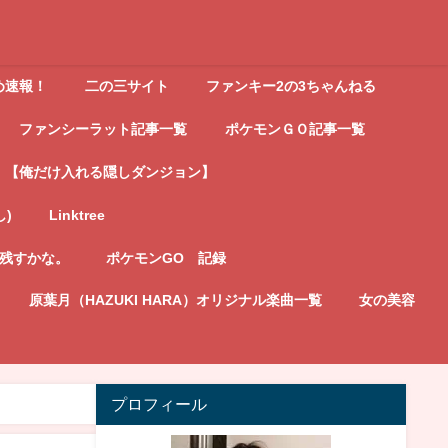
め速報！
二の三サイト
ファンキー2の3ちゃんねる
ファンシーラット記事一覧
ポケモンＧＯ記事一覧
【俺だけ入れる隠しダンジョン】
し)
Linktree
記残すかな。
ポケモンGO 記録
原葉月（HAZUKI HARA）オリジナル楽曲一覧
女の美容
プロフィール