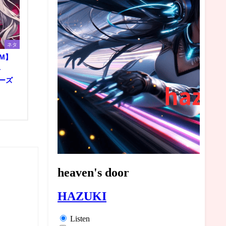
ネタ
GM】
―
ターズ