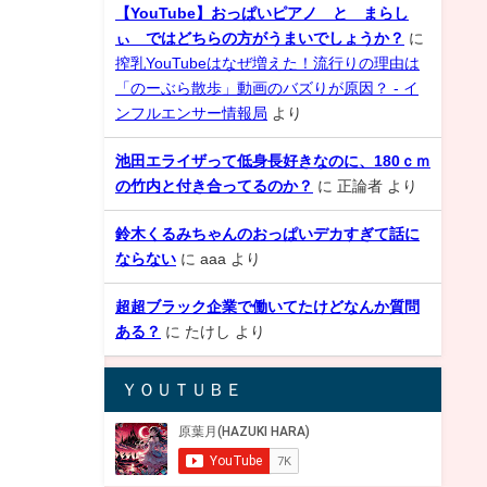
【YouTube】おっぱいピアノ と まらし
ぃ ではどちらの方がうまいでしょうか？
に
搾乳YouTubeはなぜ増えた！流行りの理由は
「のーぶら散歩」動画のバズりが原因？ - イ
ンフルエンサー情報局
より
池田エライザって低身長好きなのに、180ｃｍ
の竹内と付き合ってるのか？
に
正論者
より
鈴木くるみちゃんのおっぱいデカすぎて話に
ならない
に
aaa
より
超超ブラック企業で働いてたけどなんか質問
ある？
に
たけし
より
ＹＯＵＴＵＢＥ