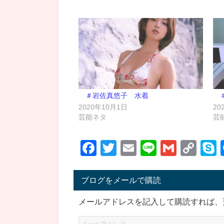
＃岩佐真悠子 水着
2020年10月1日
20
芸能ネタ
芸
Facebook
Twitter
Email
Line
Gmail
Co
Lin
ブログをメールで購読
メールアドレスを記入して購読すれば、