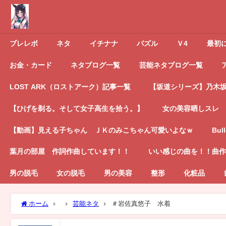
ブレレボ
ネタ
イチナナ
パズル
Ｖ4
最初
お金・カード
ネタブログ一覧
芸能ネタブログ一覧
LOST ARK（ロストアーク）記事一覧
【坂道シリーズ】乃木坂4
【ひげを剃る。そして女子高生を拾う。】
女の美容晒しスレ
【動画】見える子ちゃん ＪＫのみこちゃん可愛いよなｗ
Bul
葉月の部屋 作詞作曲しています！！
いい感じの曲を！！曲作
男の脱毛
女の脱毛
男の美容
整形
化粧品
ホーム
芸能ネタ
＃岩佐真悠子 水着