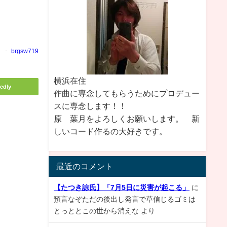
brgsw719
横浜在住
edly
作曲に専念してもらうためにプロデュー
スに専念します！！
原 葉月をよろしくお願いします。 新
しいコード作るの大好きです。
最近のコメント
【たつき諒氏】「7月5日に災害が起こる」
に
預言なぞただの後出し発言で草信じるゴミは
とっととこの世から消えな
より