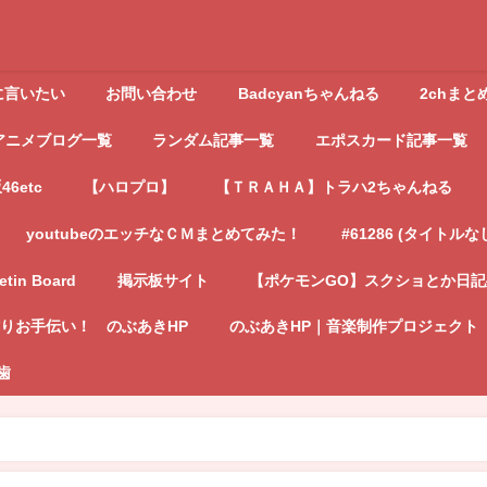
に言いたい
お問い合わせ
Badcyanちゃんねる
2chまと
アニメブログ一覧
ランダム記事一覧
エポスカード記事一覧
6etc
【ハロプロ】
【ＴＲＡＨＡ】トラハ2ちゃんねる
youtubeのエッチなＣＭまとめてみた！
#61286 (タイトルな
letin Board
掲示板サイト
【ポケモンGO】スクショとか日
りお手伝い！ のぶあきHP
のぶあきHP｜音楽制作プロジェクト
歯