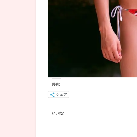
共有:
シェア
いいね: