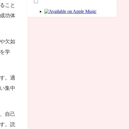
ること
成功体
や欠如
を学
す。適
い集中
、自己
す。読