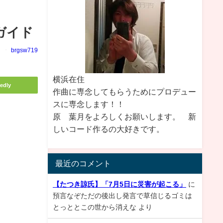
ガイド
brgsw719
横浜在住
edly
作曲に専念してもらうためにプロデュー
スに専念します！！
原 葉月をよろしくお願いします。 新
しいコード作るの大好きです。
最近のコメント
【たつき諒氏】「7月5日に災害が起こる」
に
預言なぞただの後出し発言で草信じるゴミは
とっととこの世から消えな
より