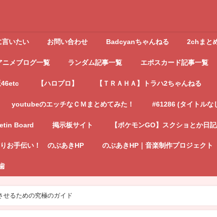
に言いたい
お問い合わせ
Badcyanちゃんねる
2chまと
アニメブログ一覧
ランダム記事一覧
エポスカード記事一覧
6etc
【ハロプロ】
【ＴＲＡＨＡ】トラハ2ちゃんねる
youtubeのエッチなＣＭまとめてみた！
#61286 (タイトルな
letin Board
掲示板サイト
【ポケモンGO】スクショとか日
りお手伝い！ のぶあきHP
のぶあきHP｜音楽制作プロジェクト
歯
させるための究極のガイド