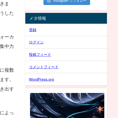
Instagram でフォロー
きま
うした
メタ情報
登録
ォーカ
ログイン
集中力
投稿フィード
コメントフィード
に複数
ます。
WordPress.org
き出す
によっ