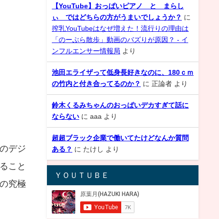
【YouTube】おっぱいピアノ と まらし
ぃ ではどちらの方がうまいでしょうか？
に
搾乳YouTubeはなぜ増えた！流行りの理由は
「のーぶら散歩」動画のバズりが原因？ - イ
ンフルエンサー情報局
より
池田エライザって低身長好きなのに、180ｃｍ
の竹内と付き合ってるのか？
に
正論者
より
鈴木くるみちゃんのおっぱいデカすぎて話に
ならない
に
aaa
より
超超ブラック企業で働いてたけどなんか質問
のデジ
ある？
に
たけし
より
ること
ＹＯＵＴＵＢＥ
の究極