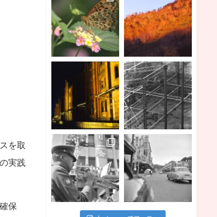
スを取
の実践
確保