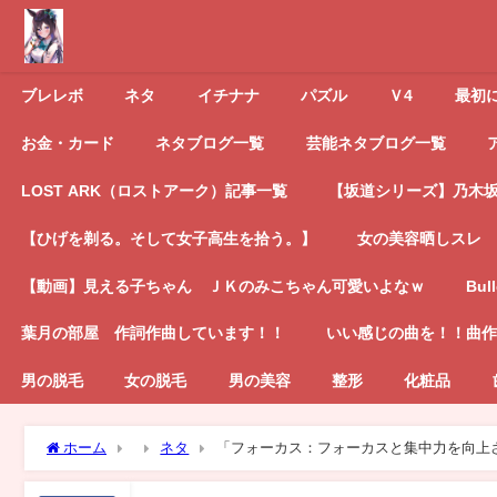
ブレレボ
ネタ
イチナナ
パズル
Ｖ4
最初
お金・カード
ネタブログ一覧
芸能ネタブログ一覧
LOST ARK（ロストアーク）記事一覧
【坂道シリーズ】乃木坂4
【ひげを剃る。そして女子高生を拾う。】
女の美容晒しスレ
【動画】見える子ちゃん ＪＫのみこちゃん可愛いよなｗ
Bul
葉月の部屋 作詞作曲しています！！
いい感じの曲を！！曲作
男の脱毛
女の脱毛
男の美容
整形
化粧品
ホーム
ネタ
「フォーカス：フォーカスと集中力を向上