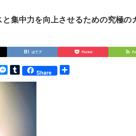
スと集中力を向上させるための究極の
はてブ
Pocket
Fe
py
Skype
Messenger
Tumblr
共
Share
k
有