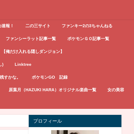
め速報！
二の三サイト
ファンキー2の3ちゃんねる
ファンシーラット記事一覧
ポケモンＧＯ記事一覧
【俺だけ入れる隠しダンジョン】
し)
Linktree
記残すかな。
ポケモンGO 記録
原葉月（HAZUKI HARA）オリジナル楽曲一覧
女の美容
プロフィール