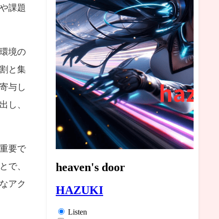
や課題
環境の
割と集
寄与し
出し、
重要で
とで、
なアク