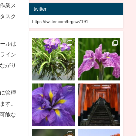
作業ス
twitter
タスク
https://twitter.com/brgsw7191
ツールは
ライン
ながり
に管理
ます。
可能な