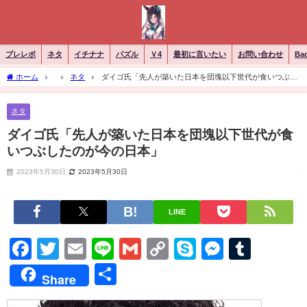
ブレレボ
ネタ
イチナナ
パズル
Ｖ4
最初に言いたい
お問い合わせ
Ba
ホーム
ネタ
ダイゴ氏「先人が築いた日本を団塊以下世代が食いつぶし
たのが今の日本」
ネタ
ダイゴ氏「先人が築いた日本を団塊以下世代が食
いつぶしたのが今の日本」
2023年5月30日
2023年5月30日
LINE
Facebook
Twitter
Email
Line
Gmail
Copy
Skype
Messen
Tumb
Link
共
Share
有