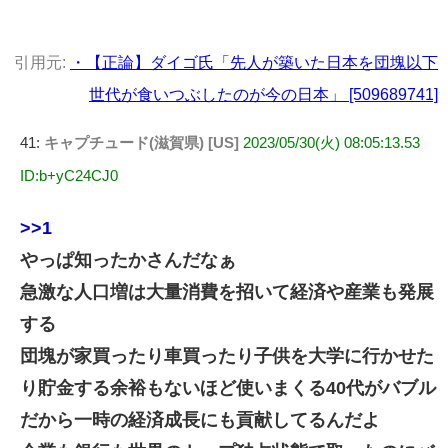
引用元:
・【正論】ダイゴ氏「先人が築いた日本を団塊以下
世代が食いつぶしたのが今の日本」 [509689741]
41:
キャプチュード(滋賀県) [US]
2023/05/30(火) 08:05:13.53
ID:b+yC24CJ0
>>1
やっぱ知ったかさんだなぁ
急激な人口増は大量消費を招いて経済や産業も発展
する
団塊が家買ったり車買ったり子供を大学に行かせた
り貯金する余裕もないほど使いまくる40代がバブル
だから一時の経済成長にも貢献してるんだよ