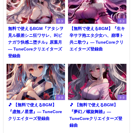
ネタ
ネタ
無料で使えるBGM『アタシヲ
【無料で使えるBGM】『生キ
見ル眼差シニ狂ワサレ、叫ビ
辛サヲ抱エタ少女ハ、崩壊ト
ナガラ快感ニ堕チル』原葉月
共ニ歌ウ』― TuneCoreクリ
― TuneCoreクリエイターズ
エイターズ登録曲
登録曲
ネタ
ネタ
🎵 【無料で使えるBGM】
🎵 【無料で使えるBGM】
『虚無ノ星雲』― TuneCore
『夢幻ノ螺旋舞踏』―
クリエイターズ登録曲
TuneCoreクリエイターズ登
録曲