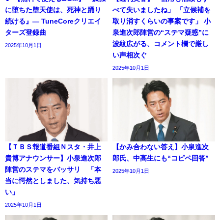
に堕ちた堕天使は、死神と踊り
べて失いましたね」 「立候補を
続ける』― TuneCoreクリエイ
取り消すくらいの事案です」 小
ターズ登録曲
泉進次郎陣営の“ステマ疑惑”に
波紋広がる、コメント欄で厳し
2025年10月1日
い声相次ぐ
2025年10月1日
【ＴＢＳ報道番組Ｎスタ・井上
【かみ合わない答え】小泉進次
貴博アナウンサー】小泉進次郎
郎氏、中高生にも“コピペ回答”
陣営のステマをバッサリ 「本
2025年10月1日
当に愕然としました、気持ち悪
い」
2025年10月1日