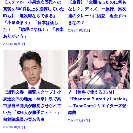
【ステマか・小泉進次郎氏への
【旅費】「全額払ったのに何も
賞賛を500件以上を投稿していた
なし？」ディズニー旅行、男友
IDも】「進次郎ならできる」
達のクレームに困惑 返金すべ
「小泉決まり」 「日本は託し
きなの？
た！」 「総理になれ！」 「お米
2025年10月1日
ありがとう」
2025年10月1日
【週刊文春・衝撃スクープ】小
🎵 【無料で使えるBGM】
泉進次郎の地元・神奈川県で高
『Phantom Butterfly Illusion』
市派自民党員が離党させられて
― TuneCoreクリエイターズ登
いた 「826人が勝手に・・・」
録曲
前衆院議員が実名告白
2025年9月27日
2025年10月1日