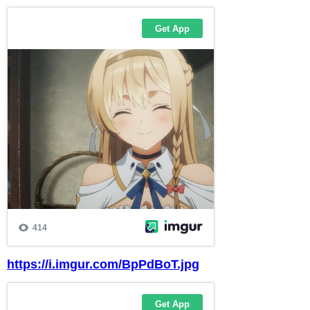
https://i.imgur.com/BpPdBoT.jpg