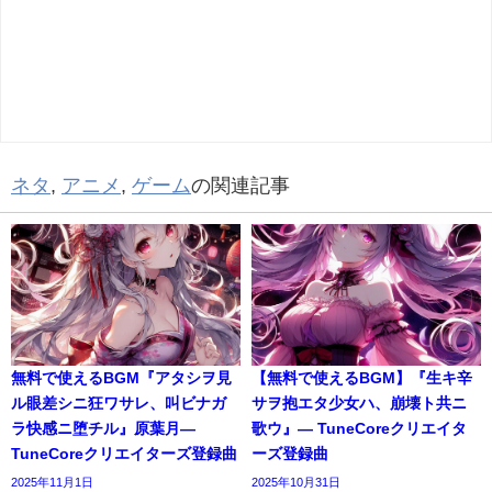
ネタ
,
アニメ
,
ゲーム
の関連記事
無料で使えるBGM『アタシヲ見
【無料で使えるBGM】『生キ辛
ル眼差シニ狂ワサレ、叫ビナガ
サヲ抱エタ少女ハ、崩壊ト共ニ
ラ快感ニ堕チル』原葉月―
歌ウ』― TuneCoreクリエイタ
TuneCoreクリエイターズ登録曲
ーズ登録曲
2025年11月1日
2025年10月31日