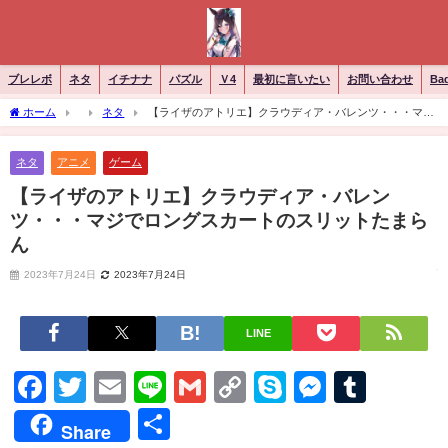
ブレレボ
ネタ
イチナナ
パズル
Ｖ4
最初に言いたい
お問い合わせ
Ba
ホーム
ネタ
【ライザのアトリエ】クラウディア・バレンツ・・・マジ
でロングスカートのスリットたまらん
ネタ
アニメ
ゲーム
【ライザのアトリエ】クラウディア・バレン
ツ・・・マジでロングスカートのスリットたまら
ん
2023年7月24日
2023年7月24日
LINE
Facebook
Twitter
Email
Line
Gmail
Copy
Skype
Messen
Tumb
Link
共
Share