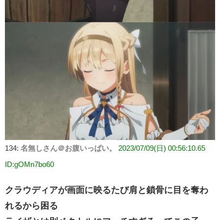
134:
名無しさん＠お腹いっぱい。
2023/07/09(日) 00:56:10.65
ID:gOMn7bo60
クラウディアが画面に映るたび肩と鎖骨に目を奪わ
れるから困る