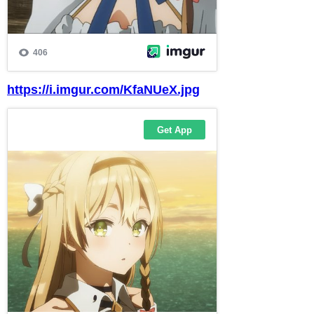
https://i.imgur.com/KfaNUeX.jpg