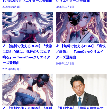
TuneCoreクリエイターズ登録曲
クリエイターズ登録曲
2025年10月1日
2025年10月1日
🎵 【無料で使えるBGM】『快楽
🎵 【無料で使えるBGM】『痛快
に沈む心臓は、死神のリズムで
ノ愛飾』― TuneCoreクリエイ
鳴る』― TuneCoreクリエイタ
ターズ登録曲
ーズ登録曲
2025年10月1日
2025年10月1日
🎵 【無料で使えるBGM】『孤独
【週刊文春】「信用も信頼もす