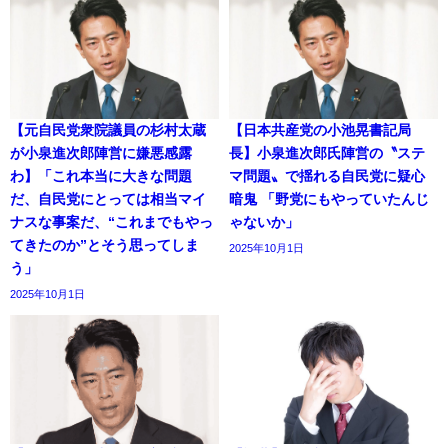
【元自民党衆院議員の杉村太蔵
【日本共産党の小池晃書記局
が小泉進次郎陣営に嫌悪感露
長】小泉進次郎氏陣営の〝ステ
わ】「これ本当に大きな問題
マ問題〟で揺れる自民党に疑心
だ、自民党にとっては相当マイ
暗鬼 「野党にもやっていたんじ
ナスな事案だ、“これまでもやっ
ゃないか」
てきたのか”とそう思ってしま
2025年10月1日
う」
2025年10月1日