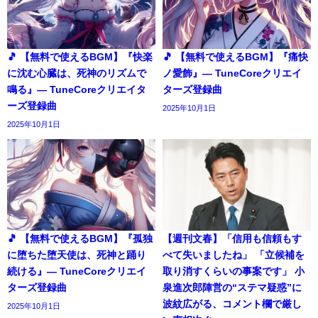
🎵 【無料で使えるBGM】『快楽
🎵 【無料で使えるBGM】『痛快
に沈む心臓は、死神のリズムで
ノ愛飾』― TuneCoreクリエイ
鳴る』― TuneCoreクリエイタ
ターズ登録曲
ーズ登録曲
2025年10月1日
2025年10月1日
🎵 【無料で使えるBGM】『孤独
【週刊文春】「信用も信頼もす
に堕ちた堕天使は、死神と踊り
べて失いましたね」 「立候補を
続ける』― TuneCoreクリエイ
取り消すくらいの事案です」 小
ターズ登録曲
泉進次郎陣営の“ステマ疑惑”に
波紋広がる、コメント欄で厳し
2025年10月1日