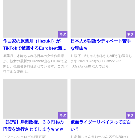
ネタ
ネタ
作曲家の原葉月（Hazuki）が
日本人が討論やディベート苦手
TikTokで披露するEurobeat新
な理由ｗ
曲：リズミカルなビートでファ
原葉月、才能あふれる日本の女性作曲家
1: 以下、5ちゃんねるからVIPがお送りし
が、彼女の最新のEurobeat曲をTikTokで公
ます 2021/12/23(木) 17:38:22.232
ンを魅了
開し、視聴者を熱狂させています。このパ
ID:GzA7Kait0 なんでだろ...
ワフルな楽曲は...
ネタ
ネタ
【悲報】岸田政権、３３円もの
仮面ライダーリバイスって面白
円安を進行させてしまうｗｗｗ
い？
1: ファムシクロビル(東京都)
1: 名無しさん＠おーぷん 22/04/20(水)