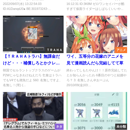
2022/09/07(水) 13:22:54.03
16:12:31 ID:3K8M ゼロワンセイバーが酷
ID:A1DanqdJ0● BE:301973243-...
すぎて仮面ライダーはしばらくいいや...
ＴＲＡＨＡ
アニメ
【ＴＲＡＨＡトラハ】無課金だ
ワイ、五等分の花嫁のアニメを
けど・・・補償しろとかクレー
見て漫画読んだら完結してて草
マーじゃんｗ
韓国でセルラントップクラスのゲームが
終わってしもたやんけ！！原作完結してた
P2Wじゃなきわけねえだろ 乞食はトラハ
とか知らんかったわ 6番目のやつと結婚や
でもV4でも雑魚だよ 560: 名無しですよ、
ろ？ 3: 名無しさん＠おーぷん
名無し！(茸) (...
20/10/09(金)03:...
ネタ
未分類