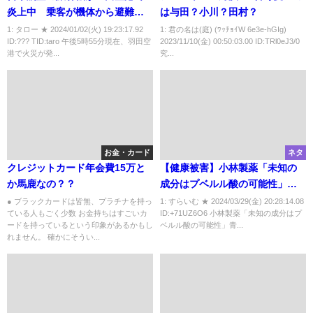
炎上中 乗客が機体から避難
は与田？小川？田村？
中 客室内からも炎
1: タロー ★ 2024/01/02(火) 19:23:17.92
1: 君の名は(庭) (ﾜｯﾁｮｲW 6e3e-hGIg)
ID:??? TID:taro 午後5時55分現在、羽田空
2023/11/10(金) 00:50:03.00 ID:TRl0eJ3/0
港で火災が発...
究...
お金・カード
ネタ
クレジットカード年会費15万と
【健康被害】小林製薬「未知の
か馬鹿なの？？
成分はプベルル酸の可能性」青
カビから生成し毒性が高い特徴
● ブラックカードは皆無、プラチナを持っ
1: すらいむ ★ 2024/03/29(金) 20:28:14.08
ている人もごく少数 お金持ちはすごいカ
ID:+71UZ6O6 小林製薬「未知の成分はプ
も腎臓への影響は不明
ードを持っているという印象があるかもし
ベルル酸の可能性」青...
れません。 確かにそうい...