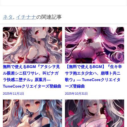
ネタ
,
イチナナ
の関連記事
無料で使えるBGM『アタシヲ見
【無料で使えるBGM】『生キ辛
ル眼差シニ狂ワサレ、叫ビナガ
サヲ抱エタ少女ハ、崩壊ト共ニ
ラ快感ニ堕チル』原葉月―
歌ウ』― TuneCoreクリエイタ
TuneCoreクリエイターズ登録曲
ーズ登録曲
2025年11月1日
2025年10月31日