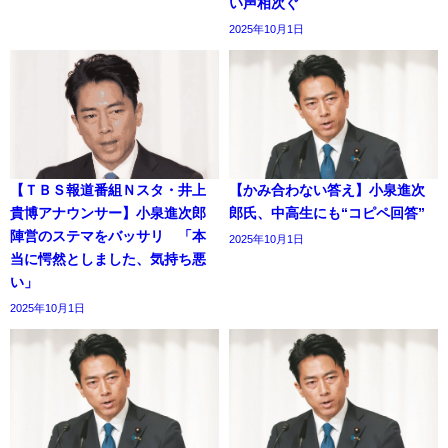
い声相次ぐ
2025年10月1日
【ＴＢＳ報道番組Ｎスタ・井上
【かみ合わない答え】小泉進次
貴博アナウンサー】小泉進次郎
郎氏、中高生にも“コピペ回答”
陣営のステマをバッサリ 「本
2025年10月1日
当に愕然としました、気持ち悪
い」
2025年10月1日