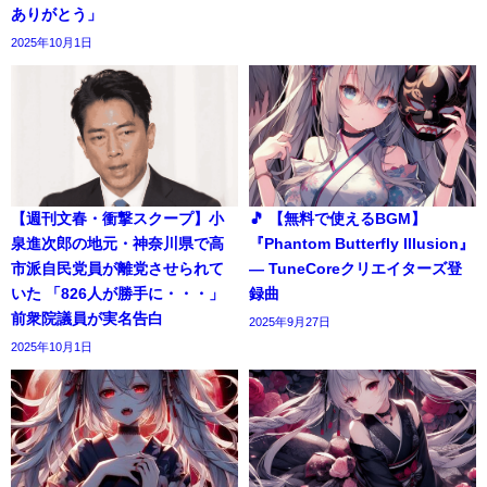
ありがとう」
2025年10月1日
【週刊文春・衝撃スクープ】小
🎵 【無料で使えるBGM】
泉進次郎の地元・神奈川県で高
『Phantom Butterfly Illusion』
市派自民党員が離党させられて
― TuneCoreクリエイターズ登
いた 「826人が勝手に・・・」
録曲
前衆院議員が実名告白
2025年9月27日
2025年10月1日