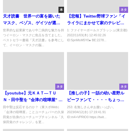
本
ネタ
天才読書 世界一の富を築いた
【悲報】Twitter野球ファン「イ
マスク、ベゾス、ゲイツが選ぶ
ライラにまかせて家のテレビ破
100冊 を基に、イーロン・マス
壊した結果ｗｗｗｗｗｗｗｗ
世界的な起業家であり中二病的な魅力を持
1: ファイヤーボールスプラッシュ(東京都)
つイーロン・マスクに焦点を当てました。
2022/11/03(木) 12:45:02.26
クの脳内と未来の行動を解析
ｗ」
ベストセラー書籍『天才読書』を参考にし
ID:5pnMsM5Y0● BE:2278...
て、イーロン・マスクの脳...
ネタ
ネタ
【youtube】元ＫＡＴ―ＴＵ
【推しの子】一話の幼い星野ル
Ｎ・田中聖を ”会津の喧嘩屋“ が
ビーファンて・・・・ちょっと
挑発「久保田覚に勝ったらミー
ｗ
田中聖は反応するのか？（東スポWeb）
253: 名無しさん＠お腹いっぱい。
「会津の喧嘩屋」ことユーチュバーの久保
2023/04/12(水) 17:19:41.91
トスパゲティ」
田覚が自身のユーチューブチャンネル「久
ID:m4+VPRlO0 https://twit...
保田覚のチャレンジ」を更...