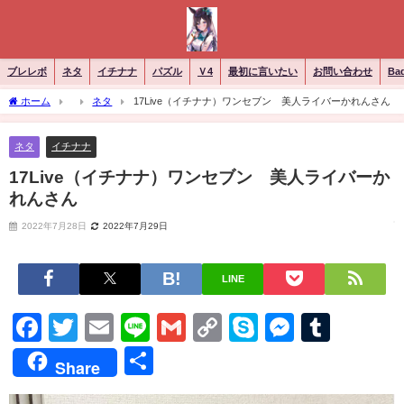
ブレレボ
ネタ
イチナナ
パズル
Ｖ4
最初に言いたい
お問い合わせ
Ba
ホーム
ネタ
17Live（イチナナ）ワンセブン 美人ライバーかれんさん
ネタ
イチナナ
17Live（イチナナ）ワンセブン 美人ライバーか
れんさん
2022年7月28日
2022年7月29日
LINE
Facebook
Twitter
Email
Line
Gmail
Copy
Skype
Messen
Tumb
Link
共
Share
有