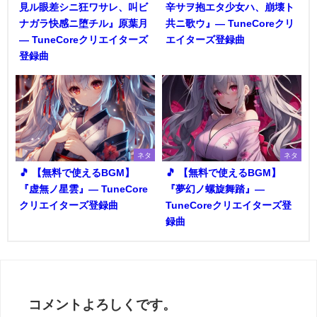
見ル眼差シニ狂ワサレ、叫ビ
辛サヲ抱エタ少女ハ、崩壊ト
ナガラ快感ニ堕チル』原葉月
共ニ歌ウ』― TuneCoreクリ
― TuneCoreクリエイターズ
エイターズ登録曲
登録曲
ネタ
ネタ
🎵 【無料で使えるBGM】
🎵 【無料で使えるBGM】
『虚無ノ星雲』― TuneCore
『夢幻ノ螺旋舞踏』―
クリエイターズ登録曲
TuneCoreクリエイターズ登
録曲
コメントよろしくです。