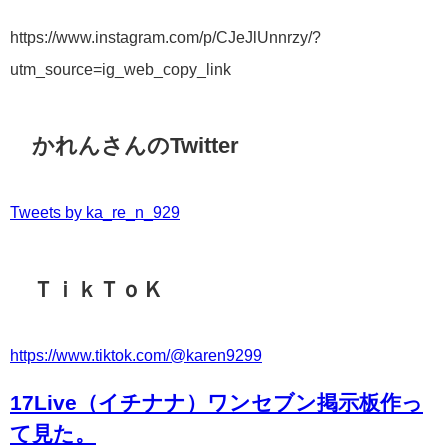
https://www.instagram.com/p/CJeJlUnnrzy/?
utm_source=ig_web_copy_link
かれんさんのTwitter
Tweets by ka_re_n_929
ＴｉｋＴｏＫ
https://www.tiktok.com/@karen9299
17Live（イチナナ）ワンセブン掲示板作っ
て見た。