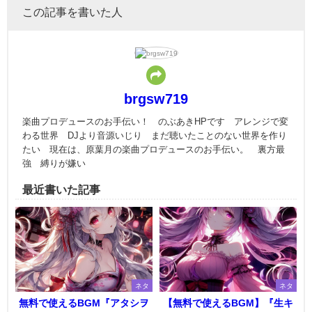
この記事を書いた人
brgsw719
楽曲プロデュースのお手伝い！ のぶあきHPです アレンジで変
わる世界 DJより音源いじり まだ聴いたことのない世界を作り
たい 現在は、原葉月の楽曲プロデュースのお手伝い。 裏方最
強 縛りが嫌い
最近書いた記事
ネタ
ネタ
無料で使えるBGM『アタシヲ
【無料で使えるBGM】『生キ