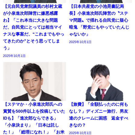
【元自民党衆院議員の杉村太蔵
【日本共産党の小池晃書記局
が小泉進次郎陣営に嫌悪感露
長】小泉進次郎氏陣営の〝ステ
わ】「これ本当に大きな問題
マ問題〟で揺れる自民党に疑心
だ、自民党にとっては相当マイ
暗鬼 「野党にもやっていたんじ
ナスな事案だ、“これまでもやっ
ゃないか」
てきたのか”とそう思ってしま
2025年10月1日
う」
2025年10月1日
【ステマか・小泉進次郎氏への
【旅費】「全額払ったのに何も
賞賛を500件以上を投稿していた
なし？」ディズニー旅行、男友
IDも】「進次郎ならできる」
達のクレームに困惑 返金すべ
「小泉決まり」 「日本は託し
きなの？
た！」 「総理になれ！」 「お米
2025年10月1日