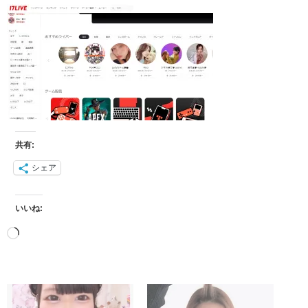
共有:
シェア
いいね: