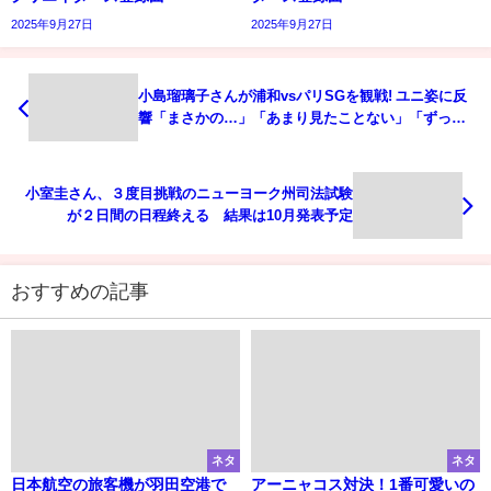
2025年9月27日
2025年9月27日
小島瑠璃子さんが浦和vsパリSGを観戦! ユニ姿に反
響「まさかの…」「あまり見たことない」「ずっと
眺めていたい」
小室圭さん、３度目挑戦のニューヨーク州司法試験
が２日間の日程終える 結果は10月発表予定
おすすめの記事
ネタ
ネタ
日本航空の旅客機が羽田空港で
アーニャコス対決！1番可愛いの