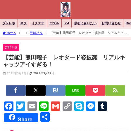
ブレレボ
ネタ
イチナナ
パズル
Ｖ4
最初に言いたい
お問い合わせ
Ba
ホーム
芸能ネタ
【芸能】熊田曜子 レオタード姿披露 リアルキャッ
ツアイすぎる！
芸能ネタ
【芸能】熊田曜子 レオタード姿披露 リアルキ
ャッツアイすぎる！
2021年3月22日
2021年3月22日
LINE
Facebook
Twitter
Email
Line
Gmail
Copy
Skype
Messen
Tumb
Link
共
Share
有