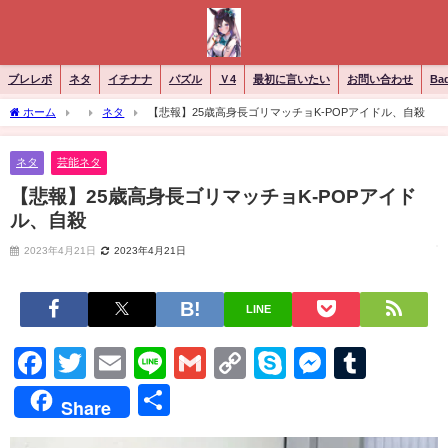
ブレレボ
ネタ
イチナナ
パズル
Ｖ4
最初に言いたい
お問い合わせ
Ba
ホーム
ネタ
【悲報】25歳高身長ゴリマッチョK-POPアイドル、自殺
ネタ
芸能ネタ
【悲報】25歳高身長ゴリマッチョK-POPアイド
ル、自殺
2023年4月21日
2023年4月21日
LINE
Facebook
Twitter
Email
Line
Gmail
Copy
Skype
Messen
Tumb
Link
共
Share
有