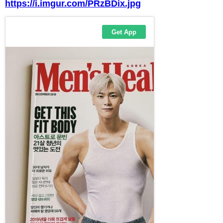
https://i.imgur.com/PRzBDix.jpg