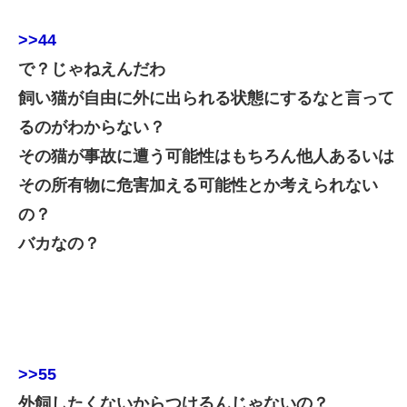
>>44
で？じゃねえんだわ
飼い猫が自由に外に出られる状態にするなと言って
るのがわからない？
その猫が事故に遭う可能性はもちろん他人あるいは
その所有物に危害加える可能性とか考えられない
の？
バカなの？
>>55
外飼したくないからつけるんじゃないの？