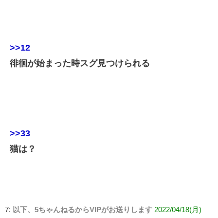
>>12
徘徊が始まった時スグ見つけられる
>>33
猫は？
7:
以下、5ちゃんねるからVIPがお送りします
2022/04/18(月)