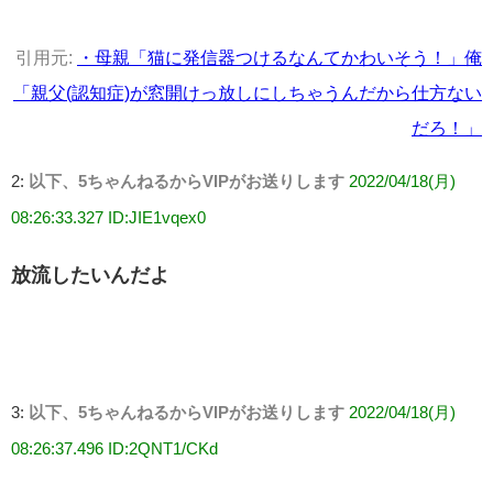
引用元:
・母親「猫に発信器つけるなんてかわいそう！」俺
「親父(認知症)が窓開けっ放しにしちゃうんだから仕方ない
だろ！」
2:
以下、5ちゃんねるからVIPがお送りします
2022/04/18(月)
08:26:33.327 ID:JIE1vqex0
放流したいんだよ
3:
以下、5ちゃんねるからVIPがお送りします
2022/04/18(月)
08:26:37.496 ID:2QNT1/CKd