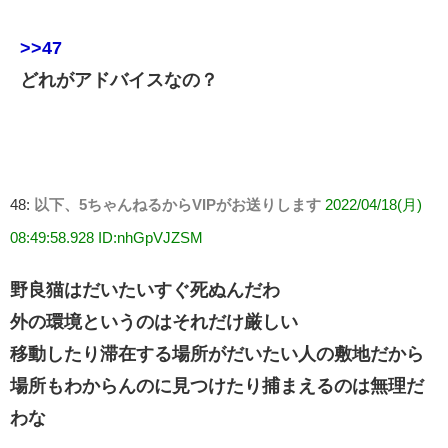
>>47
どれがアドバイスなの？
48:
以下、5ちゃんねるからVIPがお送りします
2022/04/18(月)
08:49:58.928 ID:nhGpVJZSM
野良猫はだいたいすぐ死ぬんだわ
外の環境というのはそれだけ厳しい
移動したり滞在する場所がだいたい人の敷地だから
場所もわからんのに見つけたり捕まえるのは無理だ
わな