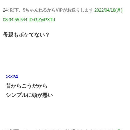
24:
以下、5ちゃんねるからVIPがお送りします
2022/04/18(月)
08:34:55.544 ID:GjZyiPXTd
母親もボケてない？
>>24
昔からこうだから
シンプルに頭が悪い