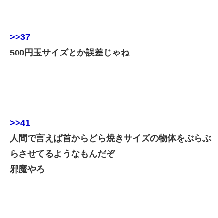
>>37
500円玉サイズとか誤差じゃね
>>41
人間で言えば首からどら焼きサイズの物体をぶらぶ
らさせてるようなもんだぞ
邪魔やろ