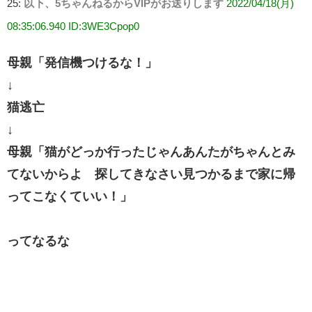
25:
以下、5ちゃんねるからVIPがお送りします
2022/04/18(月)
08:35:06.940 ID:3WE3Cpop0
母親「発信機つけるな！」
↓
猫逃亡
↓
母親「猫がどっか行ったじゃんあんたがちゃんとみ
てないからよ 探してきなさい見つかるまで家に帰
ってこなくていい！」
ってなるな