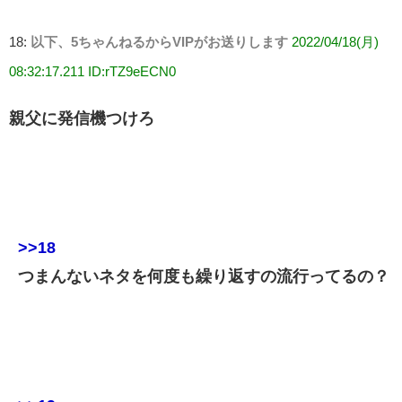
18:
以下、5ちゃんねるからVIPがお送りします
2022/04/18(月)
08:32:17.211 ID:rTZ9eECN0
親父に発信機つけろ
>>18
つまんないネタを何度も繰り返すの流行ってるの？