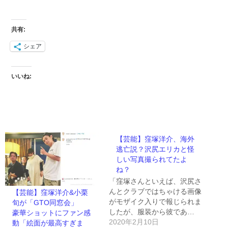
共有:
シェア
いいね:
【芸能】窪塚洋介、海外
逃亡説？沢尻エリカと怪
しい写真撮られてたよ
ね？
「窪塚さんといえば、沢尻さ
んとクラブではちゃける画像
【芸能】窪塚洋介&小栗
がモザイク入りで報じられま
旬が「GTO同窓会」
したが、服装から彼であ…
豪華ショットにファン感
2020年2月10日
動「絵面が最高すぎま