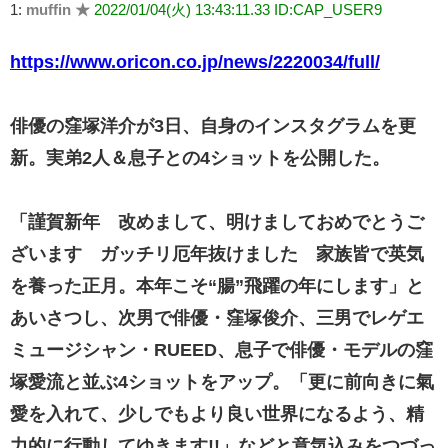
1:
muffin ★
2022/01/04(火) 13:43:11.33 ID:CAP_USER9
https://www.oricon.co.jp/news/2220034/full/
俳優の窪塚洋介が3日、自身のインスタグラムを更
新。実弟2人＆息子との4ショットを公開した。
「謹賀新年 改めまして、明けましておめでとうご
ざいます ガッチリ厄年抜けました 家族皆で英気
を養った正月。本年こそ“腸”飛躍の年にします」と
あいさつし、次男で俳優・窪塚俊介、三男でレゲエ
ミュージシャン・RUEED、息子で俳優・モデルの窪
塚愛流と並ぶ4ショットをアップ。「更に前向きに氣
愛を入れて、少しでもより良い世界になるよう、精
力的に行動してゆきます!!」などと意気込みをつづっ