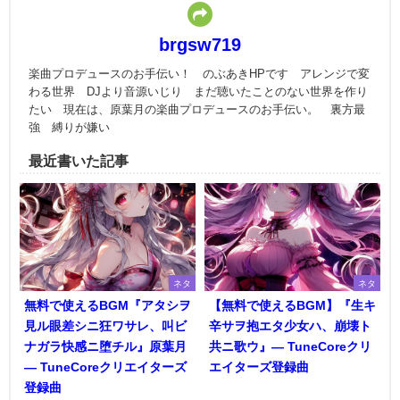
brgsw719
楽曲プロデュースのお手伝い！ のぶあきHPです アレンジで変
わる世界 DJより音源いじり まだ聴いたことのない世界を作り
たい 現在は、原葉月の楽曲プロデュースのお手伝い。 裏方最
強 縛りが嫌い
最近書いた記事
ネタ
ネタ
無料で使えるBGM『アタシヲ
【無料で使えるBGM】『生キ
見ル眼差シニ狂ワサレ、叫ビ
辛サヲ抱エタ少女ハ、崩壊ト
ナガラ快感ニ堕チル』原葉月
共ニ歌ウ』― TuneCoreクリ
― TuneCoreクリエイターズ
エイターズ登録曲
登録曲