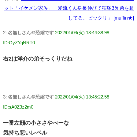
ット「イケメン家族」「愛流くん身長伸びて窪塚3兄弟を超
してる、ビックリ」 [muffin★]
2:
名無しさん＠恐縮です
2022/01/04(火) 13:44:38.98
ID:OyZYqNRT0
右2は洋介の弟そっくりだね
3:
名無しさん＠恐縮です
2022/01/04(火) 13:45:22.58
ID:sA0Z3z2m0
一番左顔の小ささやべーな
気持ち悪いレベル