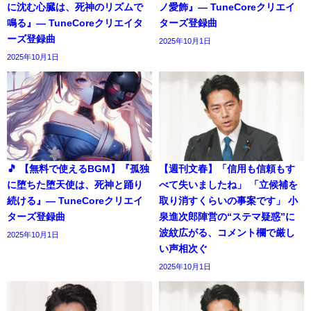
に沈む心臓は、死神のリズムで
ノ愛飾』― TuneCoreクリエイ
鳴る』― TuneCoreクリエイタ
ターズ登録曲
ーズ登録曲
2025年10月1日
2025年10月1日
🎵 【無料で使えるBGM】『孤独
【週刊文春】「信用も信頼もす
に堕ちた堕天使は、死神と踊り
べて失いましたね」 「立候補を
続ける』― TuneCoreクリエイ
取り消すくらいの事案です」 小
ターズ登録曲
泉進次郎陣営の“ステマ疑惑”に
波紋広がる、コメント欄で厳し
2025年10月1日
い声相次ぐ
2025年10月1日