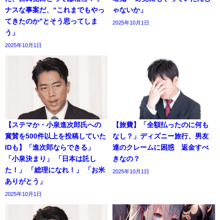
ナスな事案だ、“これまでもやっ
ゃないか」
てきたのか”とそう思ってしま
2025年10月1日
う」
2025年10月1日
【ステマか・小泉進次郎氏への
【旅費】「全額払ったのに何も
賞賛を500件以上を投稿していた
なし？」ディズニー旅行、男友
IDも】「進次郎ならできる」
達のクレームに困惑 返金すべ
「小泉決まり」 「日本は託し
きなの？
た！」 「総理になれ！」 「お米
2025年10月1日
ありがとう」
2025年10月1日