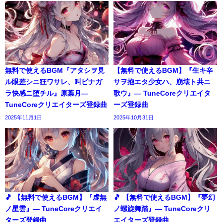
無料で使えるBGM『アタシヲ見
【無料で使えるBGM】『生キ辛
ル眼差シニ狂ワサレ、叫ビナガ
サヲ抱エタ少女ハ、崩壊ト共ニ
ラ快感ニ堕チル』原葉月―
歌ウ』― TuneCoreクリエイタ
TuneCoreクリエイターズ登録曲
ーズ登録曲
2025年11月1日
2025年10月31日
🎵 【無料で使えるBGM】『虚無
🎵 【無料で使えるBGM】『夢幻
ノ星雲』― TuneCoreクリエイ
ノ螺旋舞踏』― TuneCoreクリ
ターズ登録曲
エイターズ登録曲