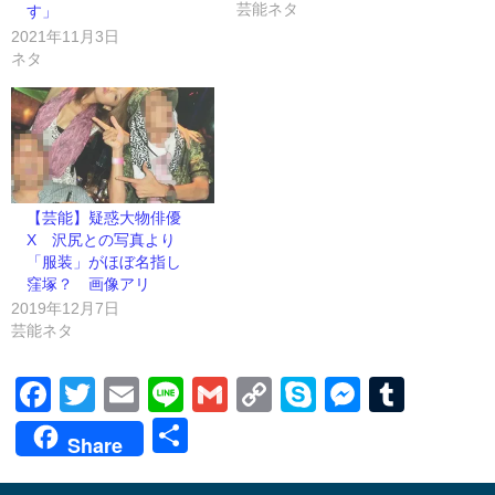
芸能ネタ
す」
2021年11月3日
ネタ
【芸能】疑惑大物俳優
X 沢尻との写真より
「服装」がほぼ名指し
窪塚？ 画像アリ
2019年12月7日
芸能ネタ
Facebook
Twitter
Email
Line
Gmail
Copy
Skype
Messen
Tumb
Link
共
Share
有