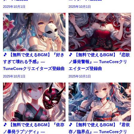
2025年10月1日
2025年10月1日
🎵 【無料で使えるBGM】『好き
🎵 【無料で使えるBGM】『恋欲
すぎて壊れる予感』―
ノ爆発警報』― TuneCoreクリ
TuneCoreクリエイターズ登録曲
エイターズ登録曲
2025年10月1日
2025年10月1日
🎵 【無料で使えるBGM】『依存
🎵 【無料で使えるBGM】『君依
ノ暴発ラプソディ』―
存ノ臨界点』― TuneCoreクリ