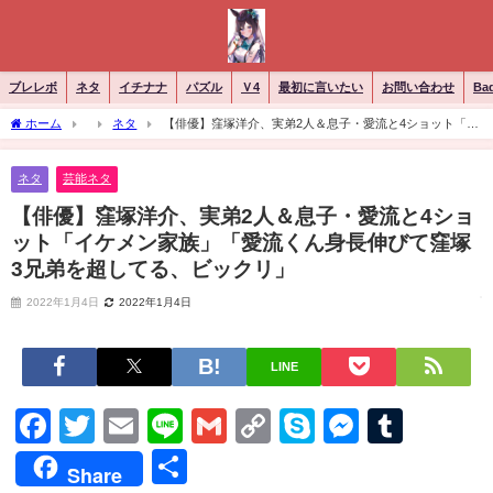
ブレレボ
ネタ
イチナナ
パズル
Ｖ4
最初に言いたい
お問い合わせ
Ba
ホーム
ネタ
【俳優】窪塚洋介、実弟2人＆息子・愛流と4ショット「イ
ケメン家族」「愛流くん身長伸びて窪塚3兄弟を超してる、ビックリ」
ネタ
芸能ネタ
【俳優】窪塚洋介、実弟2人＆息子・愛流と4ショ
ット「イケメン家族」「愛流くん身長伸びて窪塚
3兄弟を超してる、ビックリ」
2022年1月4日
2022年1月4日
LINE
Facebook
Twitter
Email
Line
Gmail
Copy
Skype
Messen
Tumb
Link
共
Share