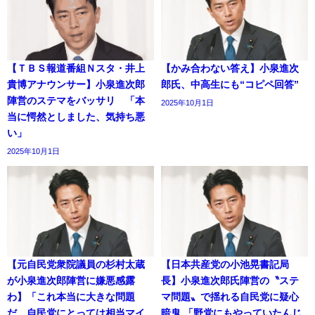
【ＴＢＳ報道番組Ｎスタ・井上
【かみ合わない答え】小泉進次
貴博アナウンサー】小泉進次郎
郎氏、中高生にも“コピペ回答”
陣営のステマをバッサリ 「本
2025年10月1日
当に愕然としました、気持ち悪
い」
2025年10月1日
【元自民党衆院議員の杉村太蔵
【日本共産党の小池晃書記局
が小泉進次郎陣営に嫌悪感露
長】小泉進次郎氏陣営の〝ステ
わ】「これ本当に大きな問題
マ問題〟で揺れる自民党に疑心
だ、自民党にとっては相当マイ
暗鬼 「野党にもやっていたんじ