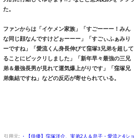
た。
ファンからは「イケメン家族」「すごーーー！みん
な同じ顔なんですけどぉーーー」「すごぃふぁみり
ーですね」「愛流くん身長伸びて窪塚3兄弟を超して
ることにビックリしました」「新年早々最強の三兄
弟＆最強長男が見れて運気爆上がりです」「窪塚兄
弟集結ですね」などの反応が寄せられている。
引用元:
・【俳優】窪塚洋介、実弟2人＆息子・愛流と4ショ