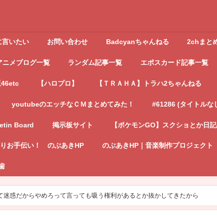
に言いたい
お問い合わせ
Badcyanちゃんねる
2chまと
アニメブログ一覧
ランダム記事一覧
エポスカード記事一覧
6etc
【ハロプロ】
【ＴＲＡＨＡ】トラハ2ちゃんねる
youtubeのエッチなＣＭまとめてみた！
#61286 (タイトルな
letin Board
掲示板サイト
【ポケモンGO】スクショとか日
りお手伝い！ のぶあきHP
のぶあきHP｜音楽制作プロジェクト
歯
て迷惑だからやめろって言っても吸う権利があるとか抜かしてきたから