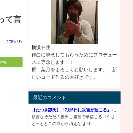
って言
brgsw719
横浜在住
作曲に専念してもらうためにプロデュー
スに専念します！！
edly
原 葉月をよろしくお願いします。 新
しいコード作るの大好きです。
最近のコメント
【たつき諒氏】「7月5日に災害が起こる」
に
預言なぞただの後出し発言で草信じるゴミは
とっととこの世から消えな
より