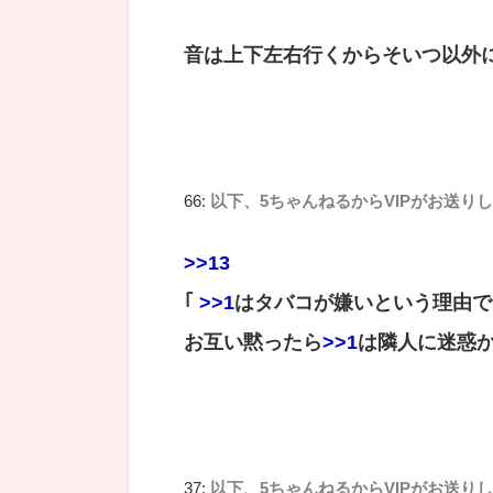
音は上下左右行くからそいつ以外
66:
以下、5ちゃんねるからVIPがお送り
>>13
｢
>>1
はタバコが嫌いという理由で
お互い黙ったら
>>1
は隣人に迷惑
37:
以下、5ちゃんねるからVIPがお送り