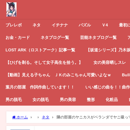
ブレレボ
ネタ
イチナナ
パズル
Ｖ4
最初
お金・カード
ネタブログ一覧
芸能ネタブログ一覧
LOST ARK（ロストアーク）記事一覧
【坂道シリーズ】乃木坂4
【ひげを剃る。そして女子高生を拾う。】
女の美容晒しスレ
【動画】見える子ちゃん ＪＫのみこちゃん可愛いよなｗ
Bul
葉月の部屋 作詞作曲しています！！
いい感じの曲を！！曲作
男の脱毛
女の脱毛
男の美容
整形
化粧品
ホーム
ネタ
隣の部屋のヤニカスがベランダでヤニ吸っ