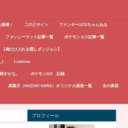
め速報！
二の三サイト
ファンキー2の3ちゃんねる
ファンシーラット記事一覧
ポケモンＧＯ記事一覧
【俺だけ入れる隠しダンジョン】
し)
Linktree
記残すかな。
ポケモンGO 記録
原葉月（HAZUKI HARA）オリジナル楽曲一覧
女の美容
プロフィール