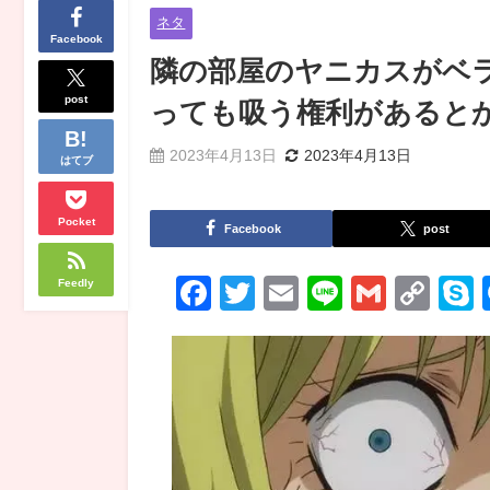
ネタ
Facebook
隣の部屋のヤニカスがベ
post
っても吸う権利があると
2023年4月13日
2023年4月13日
はてブ
Pocket
Facebook
post
Facebook
Twitter
Email
Line
Gmail
Co
Feedly
Lin