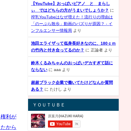
【YouTube】おっぱいピアノ と まらし
ぃ ではどちらの方がうまいでしょうか？
に
搾乳YouTubeはなぜ増えた！流行りの理由は
「のーぶら散歩」動画のバズりが原因？ - イ
ンフルエンサー情報局
より
池田エライザって低身長好きなのに、180ｃｍ
の竹内と付き合ってるのか？
に
正論者
より
鈴木くるみちゃんのおっぱいデカすぎて話に
ならない
に
aaa
より
超超ブラック企業で働いてたけどなんか質問
ある？
に
たけし
より
ＹＯＵＴＵＢＥ
う権利が
きたから