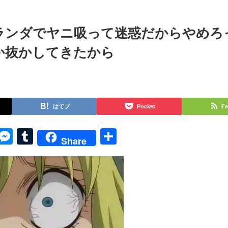
ランダでヤニ吸って迷惑だからやめろ
か抜かしてきたから
はてブ
Pocket
Fe
py
Skype
Messenger
Tumblr
共
Share
k
有