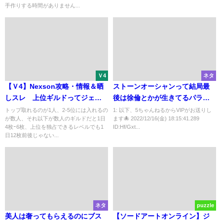
手作りする時間がありません...
Ｖ4
ネタ
【Ｖ4】Nexson攻略・情報＆晒
ストーンオーシャンって結局最
しスレ 上位ギルドってジェム
後は徐倫とかが生きてるパラレ
チケの枚数ヤバイな
ルワールドで終わったけどさ
トップ取れるのが1人、2-5位には入れるの
1: 以下、5ちゃんねるからVIPがお送りし
が数人、それ以下が数人のギルドだと1日
ます🐙 2022/12/16(金) 18:15:41.289
4枚ｰ6枚、上位を独占できるレベルでも1
ID:Hf/Gxt...
日12枚前後じゃない...
ネタ
puzzle
美人は奢ってもらえるのにブス
【ソードアートオンライン】ジ