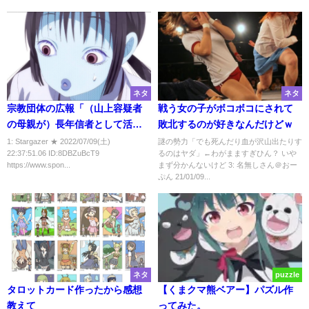
ネタ
ネタ
宗教団体の広報「（山上容疑者
戦う女の子がボコボコにされて
の母親が）長年信者として活動
敗北するのが好きなんだけどｗ
しているのは間違いないが」
1: Stargazer ★ 2022/07/09(土)
謎の勢力「でも死んだり血が沢山出たりす
22:37:51.06 ID:8DBZuBcT9
るのはヤダ」←わがまますぎひん？ いや
https://www.spon...
まず分かんないけど 3: 名無しさん＠おー
ぷん 21/01/09...
ネタ
puzzle
タロットカード作ったから感想
【くまクマ熊ベアー】パズル作
教えて
ってみた。