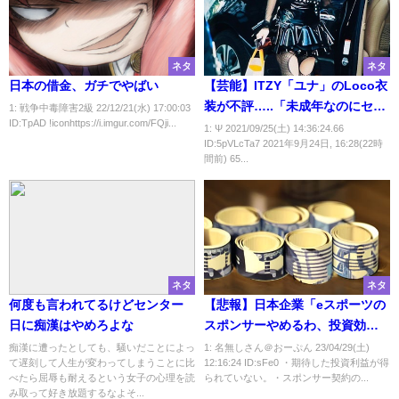
ネタ
ネタ
日本の借金、ガチでやばい
【芸能】ITZY「ユナ」のLoco衣
装が不評…..「未成年なのにセク
1: 戦争中毒障害2級 22/12/21(水) 17:00:03
ID:TpAD !iconhttps://i.imgur.com/FQji...
シーすぎ?」
1: Ψ 2021/09/25(土) 14:36:24.66
ID:5pVLcTa7 2021年9月24日, 16:28(22時
間前) 65...
ネタ
ネタ
何度も言われてるけどセンター
【悲報】日本企業「eスポーツの
日に痴漢はやめろよな
スポンサーやめるわ、投資効果
がない」
痴漢に遭ったとしても、騒いだことによっ
1: 名無しさん＠おーぷん 23/04/29(土)
て遅刻して人生が変わってしまうことに比
12:16:24 ID:sFe0 ・期待した投資利益が得
べたら屈辱も耐えるという女子の心理を読
られていない。・スポンサー契約の...
み取って好き放題するなよそ...