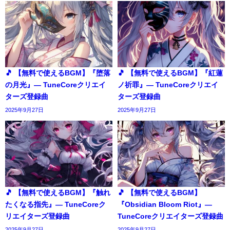
🎵 【無料で使えるBGM】『堕落
🎵 【無料で使えるBGM】『紅蓮
の月光』― TuneCoreクリエイ
ノ祈罪』― TuneCoreクリエイ
ターズ登録曲
ターズ登録曲
2025年9月27日
2025年9月27日
🎵 【無料で使えるBGM】『触れ
🎵 【無料で使えるBGM】
たくなる指先』― TuneCoreク
『Obsidian Bloom Riot』―
リエイターズ登録曲
TuneCoreクリエイターズ登録曲
2025年9月27日
2025年9月27日