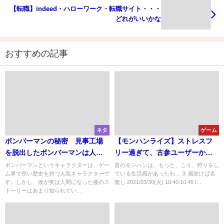
【転職】indeed・ハローワーク・転職サイト・・・
どれがいいかな
おすすめの記事
ネタ
ゲーム
ボンバーマンの秘密 見事工場
【モンハンライズ】ストレスフ
を脱出したボンバーマンは人間
リー過ぎて、古参ユーザーから
になることができました。その
こんなのMH2じゃないと大炎上
ボンバーマンというキャラクターは、ゲー
昔のモンハンは、もっと、こう、狩りをし
ム界で長い歴史を持つ人気キャラクターで
ている生活感があったわ… 3: 風吹けば名
後のロボット帝国との戦いを描
す。しかし、彼が実は人間になった後のス
無し 2021/03/30(火) 10:40:10.46 I...
いたのが「ロードランナー」で
トーリーはあまり知られてい...
す。