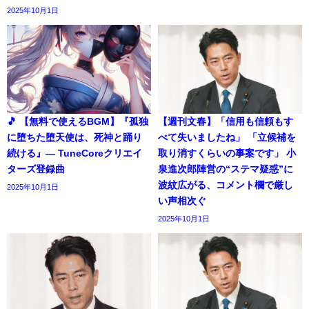
2025年10月1日
🎵 【無料で使えるBGM】『孤独
【週刊文春】「信用も信頼もす
に堕ちた堕天使は、死神と踊り
べて失いましたね」 「立候補を
続ける』― TuneCoreクリエイ
取り消すくらいの事案です」 小
ターズ登録曲
泉進次郎陣営の“ステマ疑惑”に
波紋広がる、コメント欄で厳し
2025年10月1日
い声相次ぐ
2025年10月1日