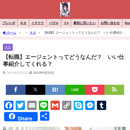
ブレレボ
ネタ
イチナナ
パズル
Ｖ4
最初に言いたい
お問い合わせ
Ba
ホーム
ネタ
【転職】エージェントってどうなんだ？ いい仕事紹介し
てくれる？
ネタ
【転職】エージェントってどうなんだ？ いい仕
事紹介してくれる？
2022年3月22日
2022年3月22日
LINE
Facebook
Twitter
Email
Line
Gmail
Copy
Skype
Messen
Tumb
Link
共
Share
有