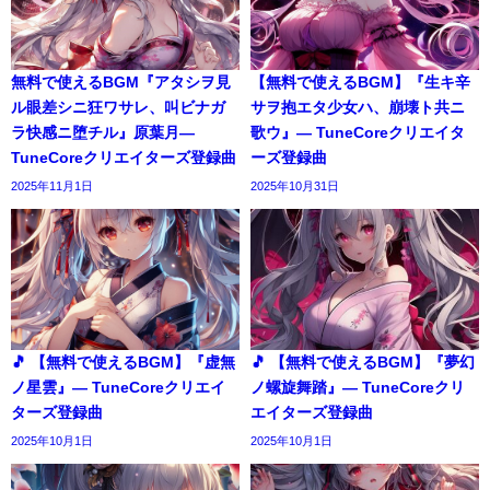
無料で使えるBGM『アタシヲ見
【無料で使えるBGM】『生キ辛
ル眼差シニ狂ワサレ、叫ビナガ
サヲ抱エタ少女ハ、崩壊ト共ニ
ラ快感ニ堕チル』原葉月―
歌ウ』― TuneCoreクリエイタ
TuneCoreクリエイターズ登録曲
ーズ登録曲
2025年11月1日
2025年10月31日
🎵 【無料で使えるBGM】『虚無
🎵 【無料で使えるBGM】『夢幻
ノ星雲』― TuneCoreクリエイ
ノ螺旋舞踏』― TuneCoreクリ
ターズ登録曲
エイターズ登録曲
2025年10月1日
2025年10月1日