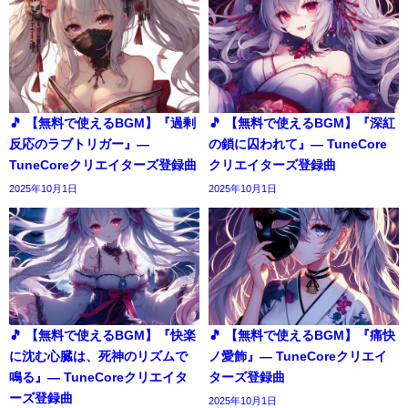
🎵 【無料で使えるBGM】『過剰
🎵 【無料で使えるBGM】『深紅
反応のラブトリガー』―
の鎖に囚われて』― TuneCore
TuneCoreクリエイターズ登録曲
クリエイターズ登録曲
2025年10月1日
2025年10月1日
🎵 【無料で使えるBGM】『快楽
🎵 【無料で使えるBGM】『痛快
に沈む心臓は、死神のリズムで
ノ愛飾』― TuneCoreクリエイ
鳴る』― TuneCoreクリエイタ
ターズ登録曲
ーズ登録曲
2025年10月1日