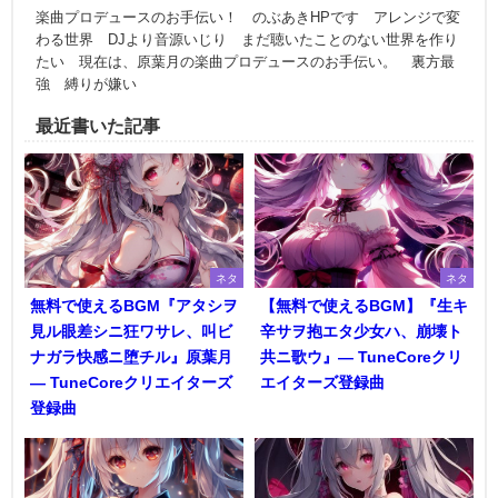
楽曲プロデュースのお手伝い！ のぶあきHPです アレンジで変
わる世界 DJより音源いじり まだ聴いたことのない世界を作り
たい 現在は、原葉月の楽曲プロデュースのお手伝い。 裏方最
強 縛りが嫌い
最近書いた記事
ネタ
ネタ
無料で使えるBGM『アタシヲ
【無料で使えるBGM】『生キ
見ル眼差シニ狂ワサレ、叫ビ
辛サヲ抱エタ少女ハ、崩壊ト
ナガラ快感ニ堕チル』原葉月
共ニ歌ウ』― TuneCoreクリ
― TuneCoreクリエイターズ
エイターズ登録曲
登録曲