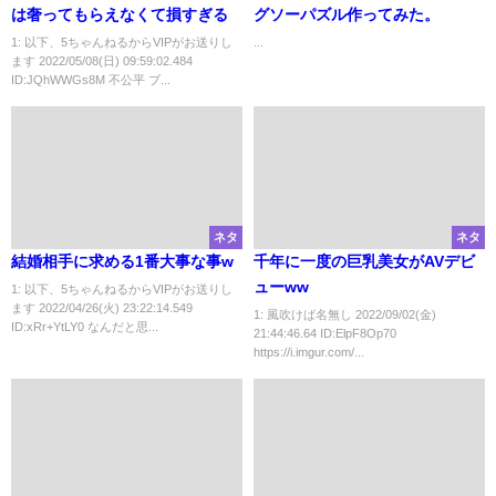
は奢ってもらえなくて損すぎる
グソーパズル作ってみた。
1: 以下、5ちゃんねるからVIPがお送りし
...
ます 2022/05/08(日) 09:59:02.484
ID:JQhWWGs8M 不公平 ブ...
ネタ
ネタ
結婚相手に求める1番大事な事w
千年に一度の巨乳美女がAVデビ
ューww
1: 以下、5ちゃんねるからVIPがお送りし
ます 2022/04/26(火) 23:22:14.549
1: 風吹けば名無し 2022/09/02(金)
ID:xRr+YtLY0 なんだと思...
21:44:46.64 ID:ElpF8Op70
https://i.imgur.com/...