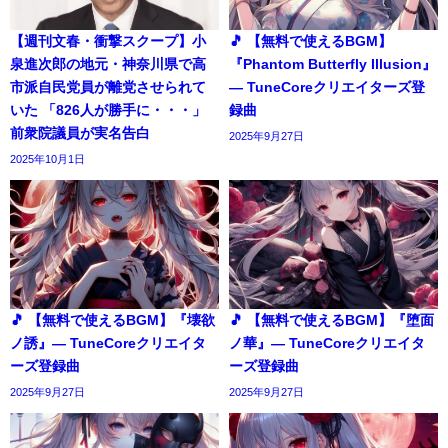
【週刊文春・衝撃スクープ】小
🎵 【無料で使えるBGM】
泉進次郎の地元・神奈川県で高
『Phantom Butterfly Illusion』
市派自民党員が離党させられて
― TuneCoreクリエイターズ登
いた 「826人が勝手に・・・」
録曲
前衆院議員が実名告白
2025年9月27日
2025年10月1日
🎵 【無料で使えるBGM】『壊欲
🎵 【無料で使えるBGM】『堕面
ノ誘』― TuneCoreクリエイタ
ノ華』― TuneCoreクリエイタ
ーズ登録曲
ーズ登録曲
2025年9月27日
2025年9月27日