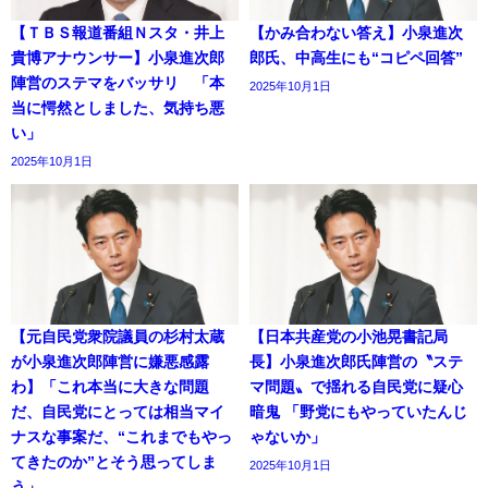
【ＴＢＳ報道番組Ｎスタ・井上
【かみ合わない答え】小泉進次
貴博アナウンサー】小泉進次郎
郎氏、中高生にも“コピペ回答”
陣営のステマをバッサリ 「本
2025年10月1日
当に愕然としました、気持ち悪
い」
2025年10月1日
【元自民党衆院議員の杉村太蔵
【日本共産党の小池晃書記局
が小泉進次郎陣営に嫌悪感露
長】小泉進次郎氏陣営の〝ステ
わ】「これ本当に大きな問題
マ問題〟で揺れる自民党に疑心
だ、自民党にとっては相当マイ
暗鬼 「野党にもやっていたんじ
ナスな事案だ、“これまでもやっ
ゃないか」
てきたのか”とそう思ってしま
2025年10月1日
う」