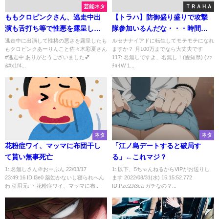
芸能ネタ
ＴＲＡＨＡ
ももクロピンクさん、逃走中出
【トラハ】防御盛り盛りで攻撃
演も舌打ち等で性悪を露呈して
隊参加いるんだな・・・時間掛
しまう
かるぞ
逃走中に出演して性格の悪さを露呈したも
ルセナナイアドに転生してモテモテになれ
もクロピンクあーりんこと佐々木彩夏さん
ますか？ 月100万までなら大丈夫です
#逃走中 ありがとうございました💕
117: 名無しですよ、名無し！(愛知県) (ﾜｯ
&#x1f4...
ﾁｮｲW 1...
ネタ
ネタ
花粉症ワイ、マッマに布団干し
「江ノ島デートすると破局す
て貰い無事死亡
る」←これマジ？
1: 名無しさん＠おーぷん 22/03/17
1: 以下、5ちゃんねるからVIPがお送りし
23:49:16 ID:l3e0 薬効かないし寝られへん
ます 2022/08/31(水) 15:15:52.772
わ 引用元: ・花粉症ワイ、マッマに布...
ID:Pze2Ji3ca ガチなの？...