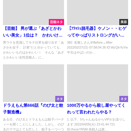
芸能ネタ
美容
【芸能】 男が選ぶ「あざとかわ
【ﾌﾗｯｼｭ脱毛器】ケノン・・ヒゲ
いい美女」1位は？ かわいけれ
ってやっぱりストロングがいい
ばいい！！
のかな
男ウケを意識してモテ仕草を繰り出す「あ
382: 名無しさん＠Before→After
ざかわ女子」 計算”だと分かっていても、
2022/02/27(日) 07:58:04.36 ID:WzQkYuYw
かわいいものはかわいい！ そんな「あざ
中古はやばいのか...
とかわいい女性芸能人」に...
ネタ
ネタ
ドラえもん第666話『のび太と餃
1000万やるから殺し屋やってく
子製造機』
れって言われたらやる？
ある日、のび太とドラえもんは餃子パーテ
1: 以下、5ちゃんねるからVIPがお送りし
ィーを開くことにしました。しかし、のび
ます 2022/04/05(火) 23:41:44.721
太のママはとても忙しく、餃子を一つ一つ
ID:/hxosYR5M 依頼人は政...